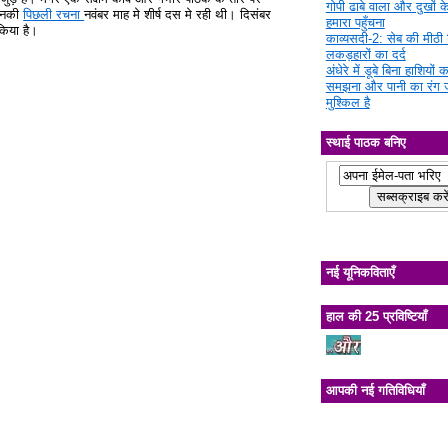
गोपी ढाबे वाला और दुखों क
 इनकी
पिछली रचना
नवंबर माह मे शीर्ष दस मे रही थी। दिसंबर
हमारा पहुँचना
 किया है।
काव्यसदी-2: सेब की मीठी चि
लकड़हारों का दर्द
अंधेरे में डूबे बिना हाशियों क
समझना और पानी का रंग 
मुश्किल है
स्थाई पाठक बनिए
नई यूनिकविताएँ
हाल की 25 प्रविष्टियाँ
आपकी नई गतिविधियाँ