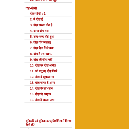
दोहा-गोष्ठी
दोहा-गोष्ठी : 1
2. मैं दोहा हूँ
3. दोहा सबका मीत है
4. आया दोहा याद
5. शब्द-शब्द दोहा हुआ
6. दोहा दीप जलाइए
7. दोहा दिल में ले बसा
8. दोहा है रस-खान..
9. दोहा की सीमा नहीं
10. दोहा पर दोहा अमित
11. जो मनु वह दोहा लिखे
12. दोहा दे शुभकामना
13. दोहा सागर है अगम
14. दोहा के संग-साथ
15. दोहानंद अमूल्य
16. दोहा है सबका सगा
यूनि प्रतियोगिता
यूनिकवि एवं यूनिपाठक प्रतियोगिता में हिस्सा
कैसे लें?