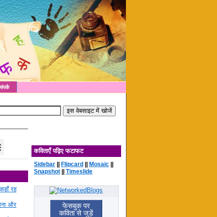
संपर्क
कविताएँ पढ़िए फटाफट
Sidebar
||
Flipcard
||
Mosaic
||
Snapshot
||
Timeslide
कहाँ रह
रहना और
फेसबुक पर
कविता से जुड़ें