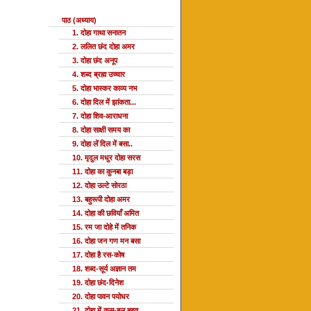
पाठ (अध्याय)
1. दोहा गाथा सनातन
2. ललित छंद दोहा अमर
3. दोहा छंद अनूप
4. शब्द ब्रह्म उच्चार
5. दोहा भास्कर काव्य नभ
6. दोहा दिल में झांकता...
7. दोहा शिव-आराधना
8. दोहा साक्षी समय का
9. दोहा लें दिल में बसा..
10. मृदुल मधुर दोहा सरस
11. दोहा का कुनबा बड़ा
12. दोहा उल्टे सोरठा
13. बहुरूपी दोहा अमर
14. दोहा की छवियाँ अमित
15. रम जा दोहे में तनिक
16. दोहा जन गण मन बसा
17. दोहा है रस-कोष
18. शब्द-सूर्य अज्ञान तम
19. दोहा छंद-दिनेश
20. दोहा पावन पयोधर
21. दोहा में कस-बल बहुत