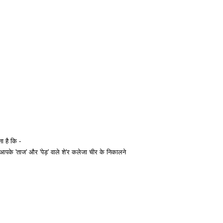
 है कि -
र आपके 'ताज' और 'पेड़' वाले शे'र कलेजा चीर के निकालने