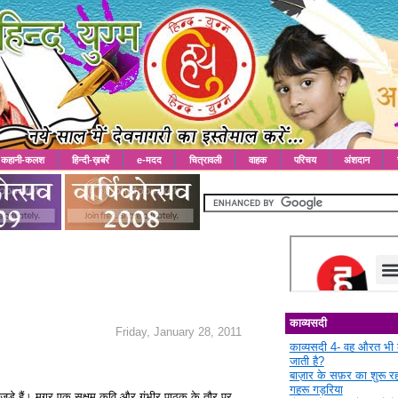
कहानी-कलश
हिन्दी-ख़बरें
e-मदद
चित्रावली
वाहक
परिचय
अंशदान
काव्यसदी
Friday, January 28, 2011
काव्यसदी 4- वह औरत भी 
जाती है?
बाज़ार के सफ़र का शुरू 
गहरू गड़रिया
पर जुड़े हैं। मगर एक सक्षम कवि और गंभीर पाठक के तौर पर