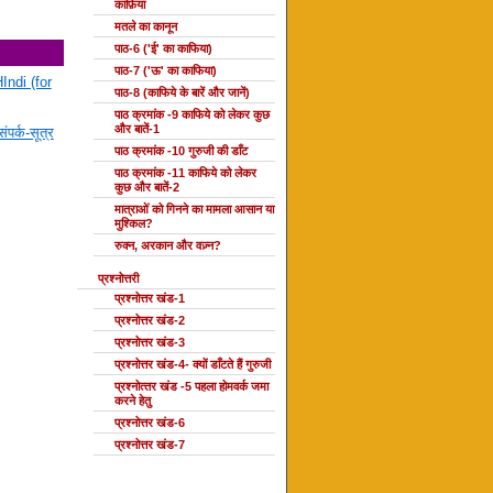
काफ़िया
मतले का कानून
पाठ-6 ('ई' का काफिया)
पाठ-7 ('ऊ' का काफिया)
Indi (for
पाठ-8 (काफिये के बारें और जानें)
पाठ क्रमांक -9 काफिये को लेकर कुछ
और बातें-1
ंपर्क-सूत्र
पाठ क्रमांक -10 गुरुजी की डाँट
पाठ क्रमांक -11 काफिये को लेकर
कुछ और बातें-2
मात्राओं को गिनने का मामला आसान या
मुश्किल?
रुक्न, अरकान और वज़्न?
प्रश्नोत्तरी
प्रश्नोत्तर खंड-1
प्रश्नोत्तर खंड-2
प्रश्नोत्तर खंड-3
प्रश्नोत्तर खंड-4- क्यों डाँटते हैं गुरुजी
प्रश्‍नोत्‍तर खंड -5 पहला होमवर्क जमा
करने हेतु
प्रश्नोत्तर खंड-6
प्रश्नोत्तर खंड-7
दोहा की कक्षाएँ