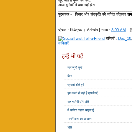
लूट लेते हैं फूल को काँटे
आज दुनियाँ में क्या नहीं होता
___________________________________
पुरस्कार
- विचार और संस्कृति की चर्चित पत्रिका
सम
प्रेषक :
नियंत्रक । Admin
| समय :
8:00 AM
चेप्पियाँ :
Dec_10
कविताएँ
इन्हें भी पढ़ें
नागार्जुनों सुनो
पिता
प्रवासी होते हुये
हम करते ही नहीं हैं प्रार्थनाएँ
बात चलेगी धीरे-धीरे
मैं कविता कहना चाहता हूँ
मानसिकता का आरक्षण
भूख