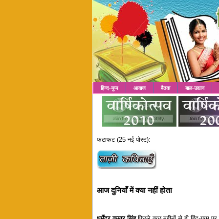
हिन्द-युग्म
आवाज
बैठक
बाल-उद्यान
फटाफट (25 नई पोस्ट):
आज दुनियाँ में क्या नहीं होता
धर्मेंद्र कुमार सिंह
पिछले कुछ महीनों से ही हिंद-युग्म 