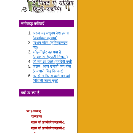
संगीतबद्ध कविताएँ
अरुण यह मधुमय देश हमारा
(जयशंकर प्रसाद)
प्रथम रश्मि (सुमित्रानंदन
पंत)
स्नेह-निर्झर बह गया है
(सूर्यकांत त्रिपाठी निराला)
जो तुम आ जाते (महादेवी वर्मा)
कलम, आज उनकी जय बोल
(रामधारी सिंह दिनकर)
नर हो न निराश करो मन को
(मैथिली शरण गुप्त)
यहाँ पर क्या है
ग़ज़ल की कक्षाएँ
पाठ (अध्याय)
प्रस्तावना
ग़ज़ल की तकनीकी शब्दावली-1
ग़ज़ल की तकनीकी शब्दावली-2