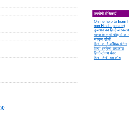
उपयोगी-वीथिकाएँ
Online help to learn H
non-Hindi speaker)
कुरआन का हिन्दी-संस्करण
भारत के सभी मंत्रियों का स
संस्कृत सीखें
हिन्दी का ई-कॉमिक पोर्टल
हिन्दी-अंग्रेज़ी शब्दकोश
हिन्दी-टंकण यंत्र
हिन्दी-हिन्दी शब्दकोश
nt)