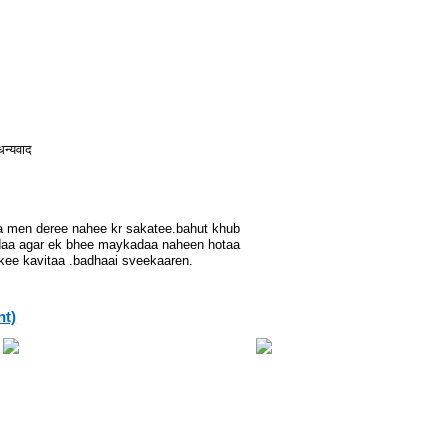
धन्यवाद
a men deree nahee kr sakatee.bahut khub
udaa agar ek bhee maykadaa naheen hotaa
kee kavitaa .badhaai sveekaaren.
nt)