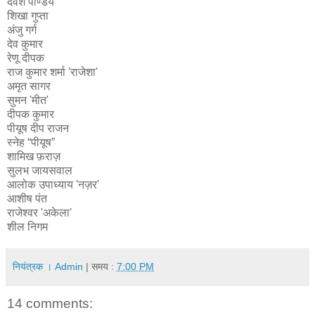
देवेश पाण्डेय
शिखा गुप्ता
अंजु गर्ग
देव कुमार
रेणू दीपक
राज कुमार शर्मा 'राजेशा'
अमृत सागर
सुमन 'मीत'
दीपक कुमार
पीयूष दीप राजन
स्नेह “पीयूष”
शामिख फ़राज़
सुलभ जायसवाल
आलोक उपाध्याय 'नज़र'
आशीष पंत
राजेश्वर 'अकेला'
शील निगम
नियंत्रक । Admin
| समय :
7:00 PM
14 comments: