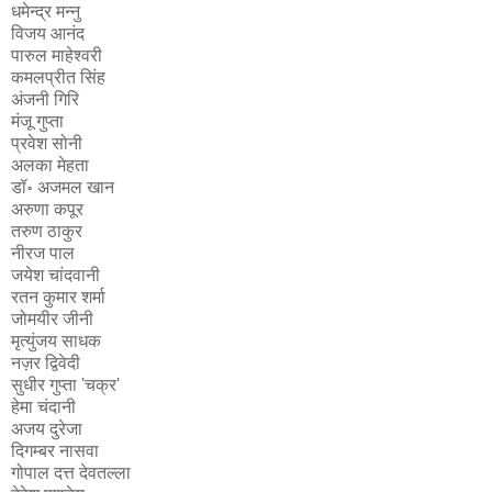
धमेन्द्र मन्नु
विजय आनंद
पारुल माहेश्वरी
कमलप्रीत सिंह
अंजनी गिरि
मंजू गुप्ता
प्रवेश सोनी
अलका मेहता
डॉ॰ अजमल खान
अरुणा कपूर
तरुण ठाकुर
नीरज पाल
जयेश चांदवानी
रतन कुमार शर्मा
जोमयीर जीनी
मृत्युंजय साधक
नज़र द्विवेदी
सुधीर गुप्ता 'चक्र'
हेमा चंदानी
अजय दुरेजा
दिगम्बर नासवा
गोपाल दत्त देवतल्ला