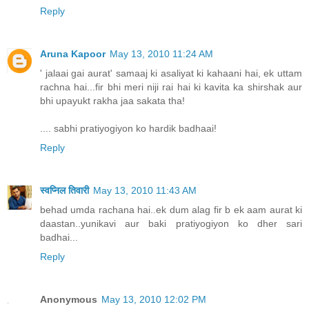
Reply
Aruna Kapoor
May 13, 2010 11:24 AM
' jalaai gai aurat' samaaj ki asaliyat ki kahaani hai, ek uttam
rachna hai...fir bhi meri niji rai hai ki kavita ka shirshak aur
bhi upayukt rakha jaa sakata tha!
.... sabhi pratiyogiyon ko hardik badhaai!
Reply
स्वप्निल तिवारी
May 13, 2010 11:43 AM
behad umda rachana hai..ek dum alag fir b ek aam aurat ki
daastan..yunikavi aur baki pratiyogiyon ko dher sari
badhai...
Reply
Anonymous
May 13, 2010 12:02 PM