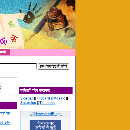
संपर्क
कविताएँ पढ़िए फटाफट
Sidebar
||
Flipcard
||
Mosaic
||
Snapshot
||
Timeslide
कहाँ रह
रहना और
फेसबुक पर
कविता से जुड़ें