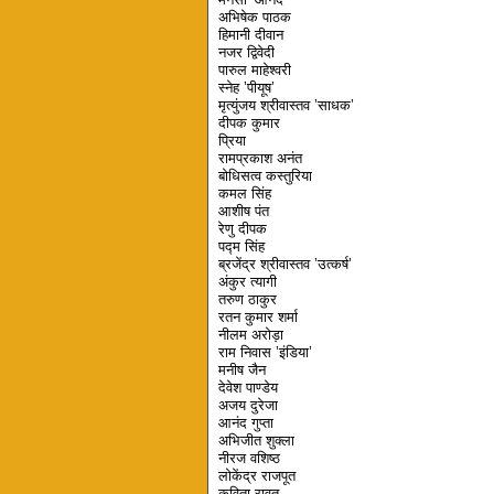
अभिषेक पाठक
हिमानी दीवान
नजर द्विवेदी
पारुल माहेश्वरी
स्नेह ’पीयूष’
मृत्युंजय श्रीवास्तव ’साधक’
दीपक कुमार
प्रिया
रामप्रकाश अनंत
बोधिसत्व कस्तुरिया
कमल सिंह
आशीष पंत
रेणु दीपक
पद्म सिंह
ब्रजेंद्र श्रीवास्तव ’उत्कर्ष’
अंकुर त्यागी
तरुण ठाकुर
रतन कुमार शर्मा
नीलम अरोड़ा
राम निवास ’इंडिया’
मनीष जैन
देवेश पाण्डेय
अजय दुरेजा
आनंद गुप्ता
अभिजीत शुक्ला
नीरज वशिष्ठ
लोकेंद्र राजपूत
कविता रावत