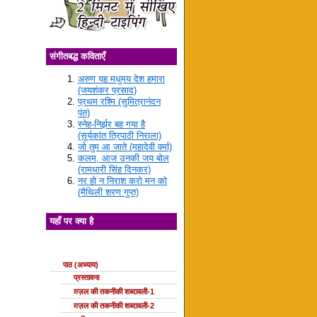
संगीतबद्ध कविताएँ
अरुण यह मधुमय देश हमारा
(जयशंकर प्रसाद)
प्रथम रश्मि (सुमित्रानंदन
पंत)
स्नेह-निर्झर बह गया है
(सूर्यकांत त्रिपाठी निराला)
जो तुम आ जाते (महादेवी वर्मा)
कलम, आज उनकी जय बोल
(रामधारी सिंह दिनकर)
नर हो न निराश करो मन को
(मैथिली शरण गुप्त)
यहाँ पर क्या है
ग़ज़ल की कक्षाएँ
पाठ (अध्याय)
प्रस्तावना
ग़ज़ल की तकनीकी शब्दावली-1
ग़ज़ल की तकनीकी शब्दावली-2