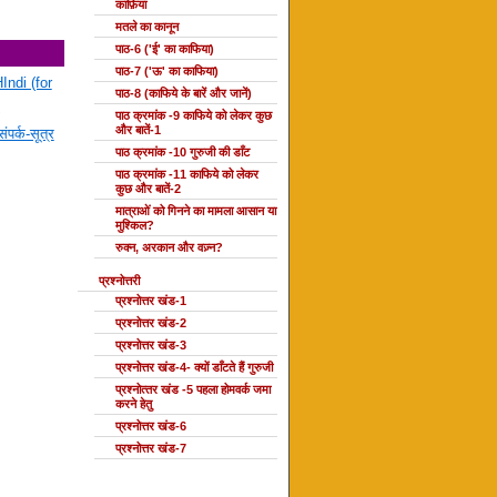
काफ़िया
मतले का कानून
पाठ-6 ('ई' का काफिया)
पाठ-7 ('ऊ' का काफिया)
Indi (for
पाठ-8 (काफिये के बारें और जानें)
पाठ क्रमांक -9 काफिये को लेकर कुछ
और बातें-1
ंपर्क-सूत्र
पाठ क्रमांक -10 गुरुजी की डाँट
पाठ क्रमांक -11 काफिये को लेकर
कुछ और बातें-2
मात्राओं को गिनने का मामला आसान या
मुश्किल?
रुक्न, अरकान और वज़्न?
प्रश्नोत्तरी
प्रश्नोत्तर खंड-1
प्रश्नोत्तर खंड-2
प्रश्नोत्तर खंड-3
प्रश्नोत्तर खंड-4- क्यों डाँटते हैं गुरुजी
प्रश्‍नोत्‍तर खंड -5 पहला होमवर्क जमा
करने हेतु
प्रश्नोत्तर खंड-6
प्रश्नोत्तर खंड-7
दोहा की कक्षाएँ