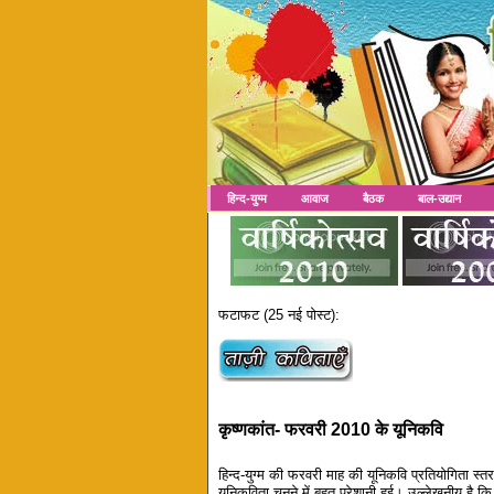
हिन्द-युग्म
आवाज
बैठक
बाल-उद्यान
फटाफट (25 नई पोस्ट):
कृष्णकांत- फरवरी 2010 के यूनिकवि
हिन्द-युग्म की फरवरी माह की यूनिकवि प्रतियोगिता स्तर
यूनिकविता चुनने में बहुत परेशानी हुई। उल्लेखनीय है कि