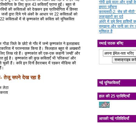
गोपी ढाबे वाला और दुखों क
योगिता के लिए कुल 43 कविताएँ प्राप्त हुईं। बहुत से
हमारा पहुँचना
िकवियों की कविताओं को देखकर इस प्रतियोगिता में हिस्सा
काव्यसदी-2: सेब की मीठी चि
2 जजों द्वारा दिये गये अंकों के आधार पर 22 कविताओं को
लकड़हारों का दर्द
े 22 कविताओं में से कृष्णकांत की कविता को यूनिकविता
अंधेरे में डूबे बिना हाशियों क
समझना और पानी का रंग 
मुश्किल है
स्थाई पाठक बनिए
े गोंडा जिले के छोटे से गाँव में जन्मे कृष्णकांत ने इलाहाबाद
त्रकारिता में परास्नातक किया है। फिलहाल बहुत से अखबारों
िए लिख रहे हैं। कृष्णकांत की एक-एक कहानी 'लम्ही' और
शित हुई है। कृष्णकांत की कुछ कविताएँ भी 'परिकथा' और
 हो चुकी हैं। कवि इन दिनों हैदराबाद में रहकर मीडिया की
ैं।
- तेजू सपने देख रहा है
नई यूनिकविताएँ
े लेटा
र करता
हाल की 25 प्रविष्टियाँ
आपकी नई गतिविधियाँ