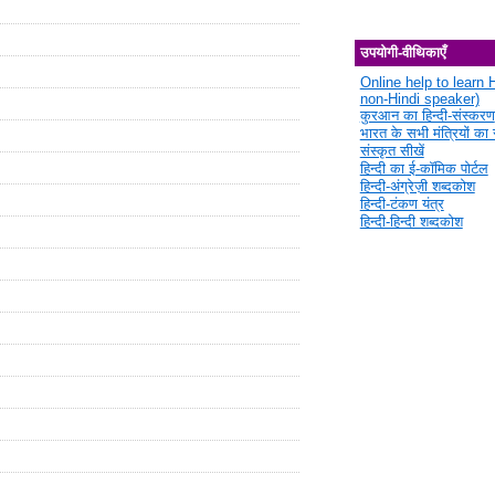
उपयोगी-वीथिकाएँ
Online help to learn H
non-Hindi speaker)
कुरआन का हिन्दी-संस्करण
भारत के सभी मंत्रियों का स
संस्कृत सीखें
हिन्दी का ई-कॉमिक पोर्टल
हिन्दी-अंग्रेज़ी शब्दकोश
हिन्दी-टंकण यंत्र
हिन्दी-हिन्दी शब्दकोश