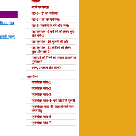
काफ़िया
मतले का कानून
पाठ-6 ('ई' का काफिया)
पाठ-7 ('ऊ' का काफिया)
Indi (for
पाठ-8 (काफिये के बारें और जानें)
पाठ क्रमांक -9 काफिये को लेकर कुछ
और बातें-1
ंपर्क-सूत्र
पाठ क्रमांक -10 गुरुजी की डाँट
पाठ क्रमांक -11 काफिये को लेकर
कुछ और बातें-2
मात्राओं को गिनने का मामला आसान या
मुश्किल?
रुक्न, अरकान और वज़्न?
प्रश्नोत्तरी
प्रश्नोत्तर खंड-1
प्रश्नोत्तर खंड-2
प्रश्नोत्तर खंड-3
प्रश्नोत्तर खंड-4- क्यों डाँटते हैं गुरुजी
प्रश्‍नोत्‍तर खंड -5 पहला होमवर्क जमा
करने हेतु
प्रश्नोत्तर खंड-6
प्रश्नोत्तर खंड-7
दोहा की कक्षाएँ