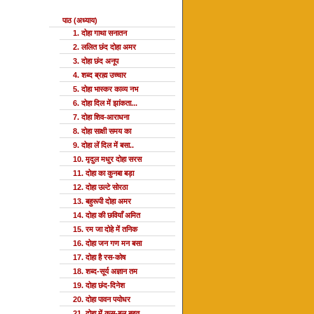
पाठ (अध्याय)
1. दोहा गाथा सनातन
2. ललित छंद दोहा अमर
3. दोहा छंद अनूप
4. शब्द ब्रह्म उच्चार
5. दोहा भास्कर काव्य नभ
6. दोहा दिल में झांकता...
7. दोहा शिव-आराधना
8. दोहा साक्षी समय का
9. दोहा लें दिल में बसा..
10. मृदुल मधुर दोहा सरस
11. दोहा का कुनबा बड़ा
12. दोहा उल्टे सोरठा
13. बहुरूपी दोहा अमर
14. दोहा की छवियाँ अमित
15. रम जा दोहे में तनिक
16. दोहा जन गण मन बसा
17. दोहा है रस-कोष
18. शब्द-सूर्य अज्ञान तम
19. दोहा छंद-दिनेश
20. दोहा पावन पयोधर
21. दोहा में कस-बल बहुत