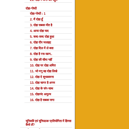
दोहा-गोष्ठी
दोहा-गोष्ठी : 1
2. मैं दोहा हूँ
3. दोहा सबका मीत है
4. आया दोहा याद
5. शब्द-शब्द दोहा हुआ
6. दोहा दीप जलाइए
7. दोहा दिल में ले बसा
8. दोहा है रस-खान..
9. दोहा की सीमा नहीं
10. दोहा पर दोहा अमित
11. जो मनु वह दोहा लिखे
12. दोहा दे शुभकामना
13. दोहा सागर है अगम
14. दोहा के संग-साथ
15. दोहानंद अमूल्य
16. दोहा है सबका सगा
यूनि प्रतियोगिता
यूनिकवि एवं यूनिपाठक प्रतियोगिता में हिस्सा
कैसे लें?