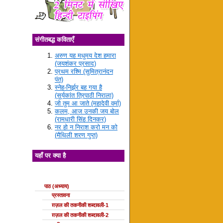
संगीतबद्ध कविताएँ
अरुण यह मधुमय देश हमारा
(जयशंकर प्रसाद)
प्रथम रश्मि (सुमित्रानंदन
पंत)
स्नेह-निर्झर बह गया है
(सूर्यकांत त्रिपाठी निराला)
जो तुम आ जाते (महादेवी वर्मा)
कलम, आज उनकी जय बोल
(रामधारी सिंह दिनकर)
नर हो न निराश करो मन को
(मैथिली शरण गुप्त)
यहाँ पर क्या है
ग़ज़ल की कक्षाएँ
पाठ (अध्याय)
प्रस्तावना
ग़ज़ल की तकनीकी शब्दावली-1
ग़ज़ल की तकनीकी शब्दावली-2