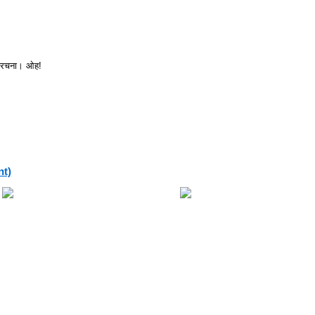
यह रचना। ओह!
nt)