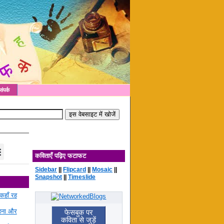
संपर्क
कविताएँ पढ़िए फटाफट
Sidebar
||
Flipcard
||
Mosaic
||
Snapshot
||
Timeslide
कहाँ रह
रहना और
फेसबुक पर
कविता से जुड़ें