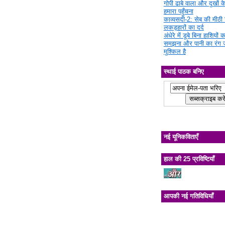
गोपी ढाबे वाला और दुखों क
हमारा पहुँचना
काव्यसदी-2: सेब की मीठी चि
लकड़हारों का दर्द
अंधेरे में डूबे बिना हाशियों क
समझना और पानी का रंग 
मुश्किल है
स्थाई पाठक बनिए
नई यूनिकविताएँ
हाल की 25 प्रविष्टियाँ
आपकी नई गतिविधियाँ