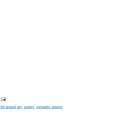
khil anand giri
,
poetry
,
romantic poems