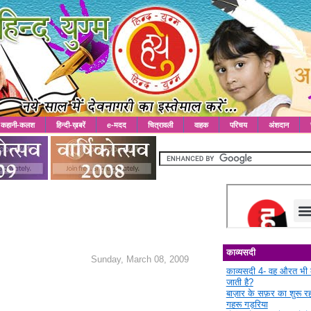
कहानी-कलश
हिन्दी-ख़बरें
e-मदद
चित्रावली
वाहक
परिचय
अंशदान
काव्यसदी
Sunday, March 08, 2009
काव्यसदी 4- वह औरत भी 
जाती है?
बाज़ार के सफ़र का शुरू 
गहरू गड़रिया