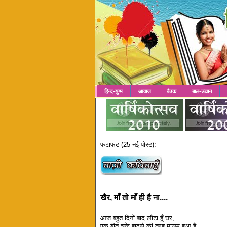
हिन्द-युग्म
आवाज
बैठक
बाल-उद्यान
फटाफट (25 नई पोस्ट):
खैर, माँ तो माँ ही है ना....
आज बहुत दिनों बाद लौटा हूँ घर,
एक बीत चुके हादसे की तरह मालूम हुआ है