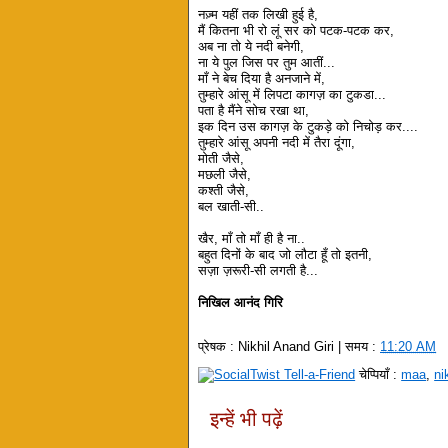
नज़्म यहीं तक लिखी हुई है,
मैं कितना भी रो लूं सर को पटक-पटक कर,
अब ना तो ये नदी बनेगी,
ना ये पुल जिस पर तुम आतीं...
माँ ने बेच दिया है अनजाने में,
तुम्हारे आंसू में लिपटा कागज़ का टुकडा...
पता है मैंने सोच रखा था,
इक दिन उस कागज़ के टुकड़े को निचोड़ कर....
तुम्हारे आंसू अपनी नदी में तैरा दूंगा,
मोती जैसे,
मछली जैसे,
कश्ती जैसे,
बल खाती-सी..
खैर, माँ तो माँ ही है ना..
बहुत दिनों के बाद जो लौटा हूँ तो इतनी,
सज़ा ज़रूरी-सी लगती है...
निखिल आनंद गिरि
प्रेषक :
Nikhil Anand Giri
| समय :
11:20 AM
चेप्पियाँ :
maa
,
ni
इन्हें भी पढ़ें