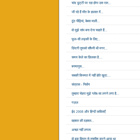
चांद छुट्टी पर रहा होगा उस रात...
जी रहे हैं मौत के हालात में...
ठूंठ पीढ़ियां, बेबस माली...
वो मुझे सांप बना देना चाहते हैं...
फूल-सी लड़की के लिए...
ज़िंदगी तुमको सौंपनी थी मगर...
समय केले का छिलका है....
बनमानुस...
सबकी किस्मत में नहीं होते ख़ुदा....
संत्रास - निर्वाण
तुम्हारा चेहरा मुझे ग्लोब-सा लगने लगा है...
गज़ल
ईद 2008 और हिन्दी कविताएँ
वहशत की दहशत...
अच्छा नहीं लगता
वो इक विमान से तफ्तीश करने आया था