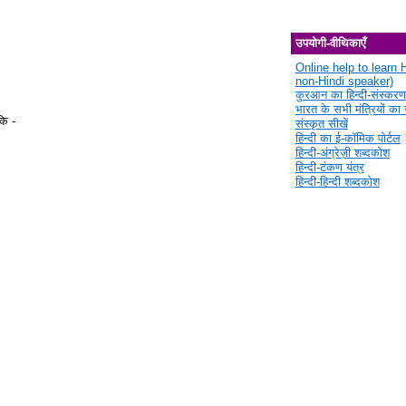
उपयोगी-वीथिकाएँ
Online help to learn H
non-Hindi speaker)
कुरआन का हिन्दी-संस्करण
भारत के सभी मंत्रियों का स
कि -
संस्कृत सीखें
हिन्दी का ई-कॉमिक पोर्टल
हिन्दी-अंग्रेज़ी शब्दकोश
हिन्दी-टंकण यंत्र
हिन्दी-हिन्दी शब्दकोश