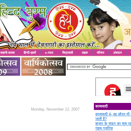
कहानी-कलश
हिन्दी-ख़बरें
e-मदद
चित्रावली
वाहक
परिचय
अंशदान
काव्यसदी
Monday, November 12, 2007
काव्यसदी 4- वह औरत भी 
जाती है?
बाज़ार के सफ़र का शुरू 
गहरू गड़रिया