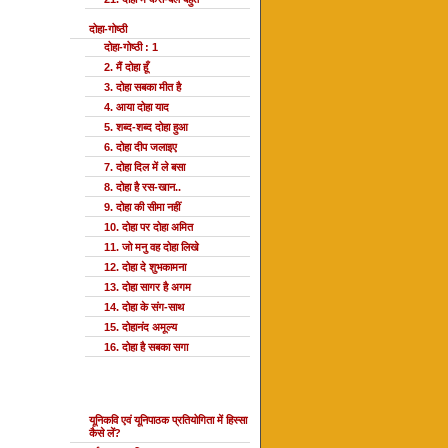
दोहा-गोष्ठी
दोहा-गोष्ठी : 1
2. मैं दोहा हूँ
3. दोहा सबका मीत है
4. आया दोहा याद
5. शब्द-शब्द दोहा हुआ
6. दोहा दीप जलाइए
7. दोहा दिल में ले बसा
8. दोहा है रस-खान..
9. दोहा की सीमा नहीं
10. दोहा पर दोहा अमित
11. जो मनु वह दोहा लिखे
12. दोहा दे शुभकामना
13. दोहा सागर है अगम
14. दोहा के संग-साथ
15. दोहानंद अमूल्य
16. दोहा है सबका सगा
यूनि प्रतियोगिता
यूनिकवि एवं यूनिपाठक प्रतियोगिता में हिस्सा
कैसे लें?