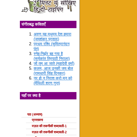
संगीतबद्ध कविताएँ
अरुण यह मधुमय देश हमारा
(जयशंकर प्रसाद)
प्रथम रश्मि (सुमित्रानंदन
पंत)
स्नेह-निर्झर बह गया है
(सूर्यकांत त्रिपाठी निराला)
जो तुम आ जाते (महादेवी वर्मा)
कलम, आज उनकी जय बोल
(रामधारी सिंह दिनकर)
नर हो न निराश करो मन को
(मैथिली शरण गुप्त)
यहाँ पर क्या है
ग़ज़ल की कक्षाएँ
पाठ (अध्याय)
प्रस्तावना
ग़ज़ल की तकनीकी शब्दावली-1
ग़ज़ल की तकनीकी शब्दावली-2