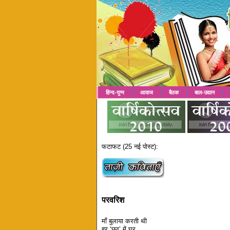
हिन्द-युग्म
आवाज
बैठक
बाल-उद्यान
फटाफट (25 नई पोस्ट):
परवरिश
माँ बुलाया करती थी
हर ‘छठ’ में घर