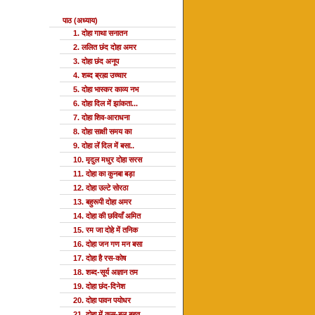
पाठ (अध्याय)
1. दोहा गाथा सनातन
2. ललित छंद दोहा अमर
3. दोहा छंद अनूप
4. शब्द ब्रह्म उच्चार
5. दोहा भास्कर काव्य नभ
6. दोहा दिल में झांकता...
7. दोहा शिव-आराधना
8. दोहा साक्षी समय का
9. दोहा लें दिल में बसा..
10. मृदुल मधुर दोहा सरस
11. दोहा का कुनबा बड़ा
12. दोहा उल्टे सोरठा
13. बहुरूपी दोहा अमर
14. दोहा की छवियाँ अमित
15. रम जा दोहे में तनिक
16. दोहा जन गण मन बसा
17. दोहा है रस-कोष
18. शब्द-सूर्य अज्ञान तम
19. दोहा छंद-दिनेश
20. दोहा पावन पयोधर
21. दोहा में कस-बल बहुत