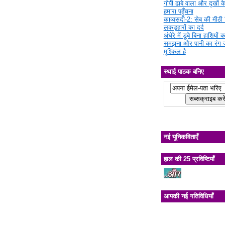
गोपी ढाबे वाला और दुखों क
हमारा पहुँचना
काव्यसदी-2: सेब की मीठी चि
लकड़हारों का दर्द
अंधेरे में डूबे बिना हाशियों क
समझना और पानी का रंग 
मुश्किल है
स्थाई पाठक बनिए
नई यूनिकविताएँ
हाल की 25 प्रविष्टियाँ
आपकी नई गतिविधियाँ