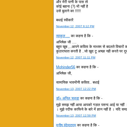
और मेरी पत्नी के पास तो
कोई बहाना (?) भी नहीं है
उसे बुलाने का !!!!!
बधाई स्वीकारें
November 12, 2007 6:12 PM
व्याकुल ...
का कहना है कि -
अभिषेक जी ....
बहुत खूब ,..आपने कविता के माध्यम से बदलते विचारों 
कुठाराघात करती है ..जो ख़ुद टू अच्छा नही करते पर दूस
November 12, 2007 11:11 PM
Mohinder56
का कहना है कि -
अभिषेक जी,
सामायिक भावभीनी कविता.. बधाई
November 13, 2007 12:22 PM
डॉ० अनिल चड्डा
का कहना है कि -
मुझे समझ नहीं आया आपको गज़ल पसन्द आई या नहीं । मै
। मुझे रदीफ काफिये के बारे में ज्ञान नहीं है । यदि 
November 13, 2007 12:59 PM
मनीष वंदेमातरम्
का कहना है कि -