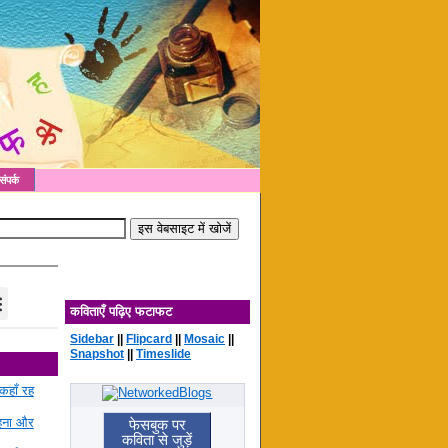
संपर्क
कविताएँ पढ़िए फटाफट
Sidebar
||
Flipcard
||
Mosaic
||
Snapshot
||
Timeslide
कहाँ रह
रहना और
फेसबुक पर
कविता से जुड़ें