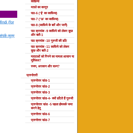
काफ़िया
मतले का कानून
पाठ-6 ('ई' का काफिया)
पाठ-7 ('ऊ' का काफिया)
Indi (for
पाठ-8 (काफिये के बारें और जानें)
पाठ क्रमांक -9 काफिये को लेकर कुछ
और बातें-1
ंपर्क-सूत्र
पाठ क्रमांक -10 गुरुजी की डाँट
पाठ क्रमांक -11 काफिये को लेकर
कुछ और बातें-2
मात्राओं को गिनने का मामला आसान या
मुश्किल?
रुक्न, अरकान और वज़्न?
प्रश्नोत्तरी
प्रश्नोत्तर खंड-1
प्रश्नोत्तर खंड-2
प्रश्नोत्तर खंड-3
प्रश्नोत्तर खंड-4- क्यों डाँटते हैं गुरुजी
प्रश्‍नोत्‍तर खंड -5 पहला होमवर्क जमा
करने हेतु
प्रश्नोत्तर खंड-6
प्रश्नोत्तर खंड-7
दोहा की कक्षाएँ