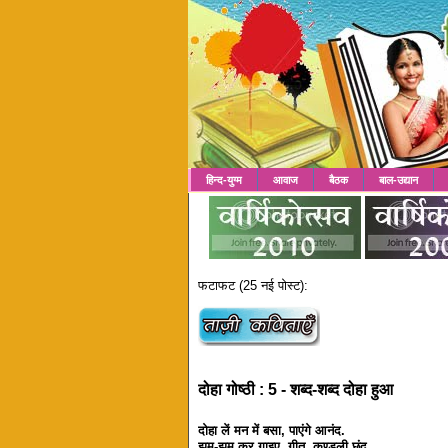
हिन्द-युग्म
आवाज
बैठक
बाल-उद्यान
फटाफट (25 नई पोस्ट):
दोहा गोष्ठी : 5 - शब्द-शब्द दोहा हुआ
दोहा लें मन में बसा, पाएंगे आनंद.
झूम-झूम कर गाइए, गीत, कुण्डली छंद.