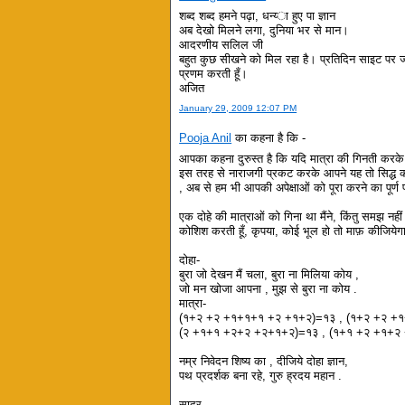
शब्‍द शब्‍द हमने पढ़ा, धन्‍य्‍ा हुए पा ज्ञान
अब देखो मिलने लगा, दुनिया भर से मान।
आदरणीय सलिल जी
बहुत कुछ सीखने को मिल रहा है। प्रतिदिन साइट पर 
प्रणम करती हूँ।
अजित
January 29, 2009 12:07 PM
Pooja Anil
का कहना है कि -
आपका कहना दुरुस्त है कि यदि मात्रा की गिनती करके
इस तरह से नाराजगी प्रकट करके आपने यह तो सिद्ध कर 
, अब से हम भी आपकी अपेक्षाओं को पूरा करने का पूर्ण प्
एक दोहे की मात्राओं को गिना था मैंने, किंतु समझ 
कोशिश करती हूँ, कृपया, कोई भूल हो तो माफ़ कीजियेग
दोहा-
बुरा जो देखन मैं चला, बुरा ना मिलिया कोय ,
जो मन खोजा आपना , मुझ से बुरा ना कोय .
मात्रा-
(१+२ +२ +१+१+१ +२ +१+२)=१३ , (१+२ +२ +
(२ +१+१ +२+२ +२+१+२)=१३ , (१+१ +२ +१+२
नम्र निवेदन शिष्य का , दीजिये दोहा ज्ञान,
पथ प्रदर्शक बना रहे, गुरु ह्रदय महान .
सादर