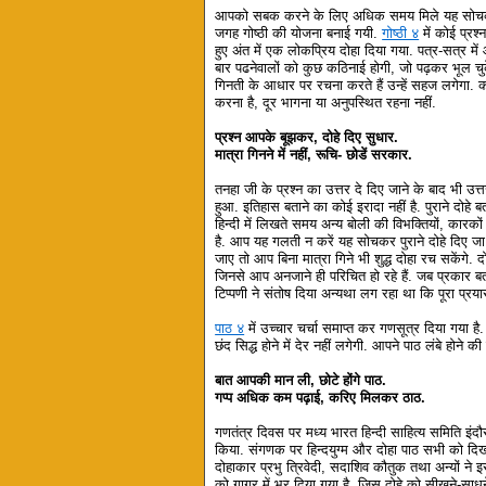
आपको सबक करने के लिए अधिक समय मिले यह सोचकर
जगह गोष्ठी की योजना बनाई गयी.
गोष्ठी ४
में कोई प्रश्
हुए अंत में एक लोकप्रिय दोहा दिया गया. पत्र-सत्र मे
बार पढनेवालों को कुछ कठिनाई होगी, जो पढ़कर भूल चुके
गिनती के आधार पर रचना करते हैं उन्हें सहज लगेगा
करना है, दूर भागना या अनुपस्थित रहना नहीं.
प्रश्न आपके बूझकर, दोहे दिए सुधार.
मात्रा गिनने में नहीं, रूचि- छोडें सरकार.
तनहा जी के प्रश्न का उत्तर दे दिए जाने के बाद भी उत
हुआ. इतिहास बताने का कोई इरादा नहीं है. पुराने दोहे 
हिन्दी में लिखते समय अन्य बोली की विभक्तियों, कारकों 
है. आप यह गलती न करें यह सोचकर पुराने दोहे दिए जा र
जाए तो आप बिना मात्रा गिने भी शुद्ध दोहा रच सकेंगे. दोह
जिनसे आप अनजाने ही परिचित हो रहे हैं. जब प्रकार ब
टिप्पणी ने संतोष दिया अन्यथा लग रहा था कि पूरा प्रयास 
पाठ ४
में उच्चार चर्चा समाप्त कर गणसूत्र दिया गया ह
छंद सिद्ध होने में देर नहीं लगेगी. आपने पाठ लंबे होने क
बात आपकी मान ली, छोटे होंगे पाठ.
गप्प अधिक कम पढ़ाई, करिए मिलकर ठाठ.
गणतंत्र दिवस पर मध्य भारत हिन्दी साहित्य समिति इंदौर
किया. संगणक पर हिन्दयुग्म और दोहा पाठ सभी को दिखाया. 
दोहाकार प्रभु त्रिवेदी, सदाशिव कौतुक तथा अन्यों ने
को गागर में भर दिया गया है. जिस दोहे को सीखने-साधने 