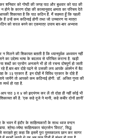
 शनिवार को गोष्ठी की जगह पाठ और बुधवार को पाठ की
न न होने के कारण दोहा की काव्यानुवाद क्षमता का परिचय देते
ं आपकी शिकायत है कि पाठ कठिन हैं. मैं सहमत हूँ कि पहली
 हैं उन्हें कम कठिनाई होगी तथा जो उच्चारण या मात्रा
. कठिन को सरल बनने का एकमात्र उपाय बार-बार अभ्यास
्तर न मिलने की शिकायत बताती है कि ध्यानपूर्वक अध्ययन नहीं
बताने का उद्देश्य भाषा के बदलाव से परिचित कराना है. खड़ी
या शब्दों का प्रयोग अनजाने भी हो तो रचना दोषपूर्ण हो जाती
हे हैं.बार-बार दोहे पढने से उसकी लय आपके अंतर्मन में बैठ
ा के २३ प्रकार हैं. इन दोहों में विविध प्रकार के दोहे हैं
ताये जायेंगे तो आपको कम कठिनाई होगी. डॉ. अजित गुप्ता की
व्यर्थ हो रहा है.
ै. आप पाठ ३ व ४ को हृदयंगम कर लें तो दोहा ही नहीं कोई भी
ी शिकायत की है. 'एक कहे दूजे ने मानी, कहे कबीर दोनों ज्ञानी'
 के भवन में इंदौर के साहित्यकारों के साथ ध्वज वन्दन
श्रेष्ठ-ज्येष्ठ साहित्यकार चंद्रसेन 'विराट', सिद्ध
 इसे सराहते हुए कहा कि इसमें पूरा पुस्तकालय छान कर सागर
में बरसों लगते थे वह अब कुछ दिनों में संभव हो गया है.