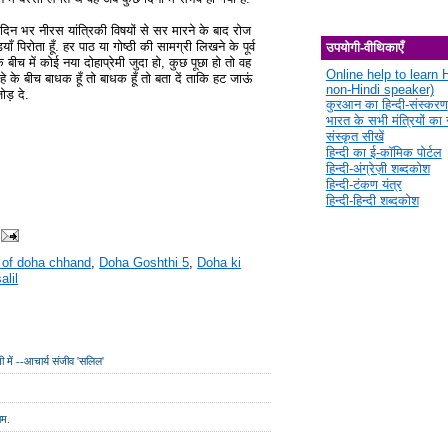
. दिन भर नीरस यांत्रिकी विषयों से सर मारने के बाद रोज
 पिरोता हूँ. हर पाठ या गोष्ठी की सामग्री लिखने के पूर्व
उपयोगी-वीथिकाएँ
 बीच में कोई नया दोहाप्रेमी जुदा हो, कुछ पूछा हो तो वह
Online help to learn H
े के बीच बाधक हूँ तो बाधक हूँ तो बता दें ताकि हट जाऊं
non-Hindi speaker)
ड़ दे.
कुरआन का हिन्दी-संस्करण
भारत के सभी मंत्रियों का स
संस्कृत सीखें
हिन्दी का ई-कॉमिक पोर्टल
हिन्दी-अंग्रेज़ी शब्दकोश
हिन्दी-टंकण यंत्र
हिन्दी-हिन्दी शब्दकोश
 of doha chhand
,
Doha Goshthi 5
,
Doha ki
alil
में --आचार्य संजीव 'सलिल'
ाम.