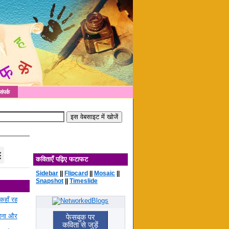
संपर्क
कविताएँ पढ़िए फटाफट
Sidebar
||
Flipcard
||
Mosaic
||
Snapshot
||
Timeslide
कहाँ रह
रहना और
फेसबुक पर
कविता से जुड़ें