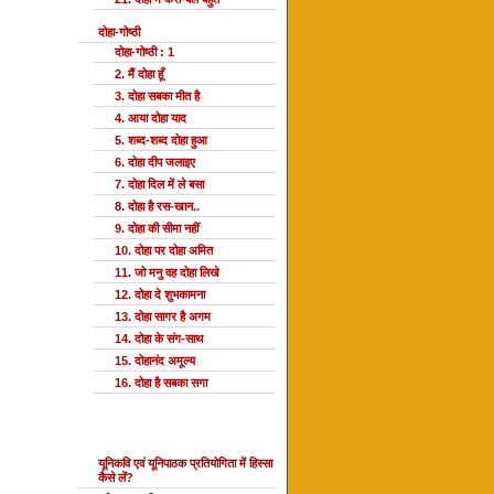
दोहा-गोष्ठी
दोहा-गोष्ठी : 1
2. मैं दोहा हूँ
3. दोहा सबका मीत है
4. आया दोहा याद
5. शब्द-शब्द दोहा हुआ
6. दोहा दीप जलाइए
7. दोहा दिल में ले बसा
8. दोहा है रस-खान..
9. दोहा की सीमा नहीं
10. दोहा पर दोहा अमित
11. जो मनु वह दोहा लिखे
12. दोहा दे शुभकामना
13. दोहा सागर है अगम
14. दोहा के संग-साथ
15. दोहानंद अमूल्य
16. दोहा है सबका सगा
यूनि प्रतियोगिता
यूनिकवि एवं यूनिपाठक प्रतियोगिता में हिस्सा
कैसे लें?