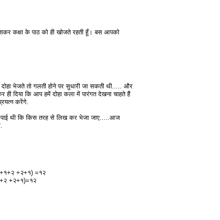
जाकर कक्षा के पाठ को ही खोजते रहती हूँ। बस आपको
 दोहा भेजते तो गलती होने पर सुधारी जा सकती थी..... और
ही दिया कि आप हमें दोहा कला में पारंगत देखना चाहते हैं
रयत्न करेंगे.
नहीं पाई थी कि किस तरह से लिख कर भेजा जाए.....आज
ा.
१+१+२ +२+१) =१२
 +२ +२+१)=१२