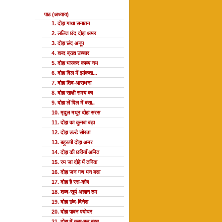
पाठ (अध्याय)
1. दोहा गाथा सनातन
2. ललित छंद दोहा अमर
3. दोहा छंद अनूप
4. शब्द ब्रह्म उच्चार
5. दोहा भास्कर काव्य नभ
6. दोहा दिल में झांकता...
7. दोहा शिव-आराधना
8. दोहा साक्षी समय का
9. दोहा लें दिल में बसा..
10. मृदुल मधुर दोहा सरस
11. दोहा का कुनबा बड़ा
12. दोहा उल्टे सोरठा
13. बहुरूपी दोहा अमर
14. दोहा की छवियाँ अमित
15. रम जा दोहे में तनिक
16. दोहा जन गण मन बसा
17. दोहा है रस-कोष
18. शब्द-सूर्य अज्ञान तम
19. दोहा छंद-दिनेश
20. दोहा पावन पयोधर
21. दोहा में कस-बल बहुत