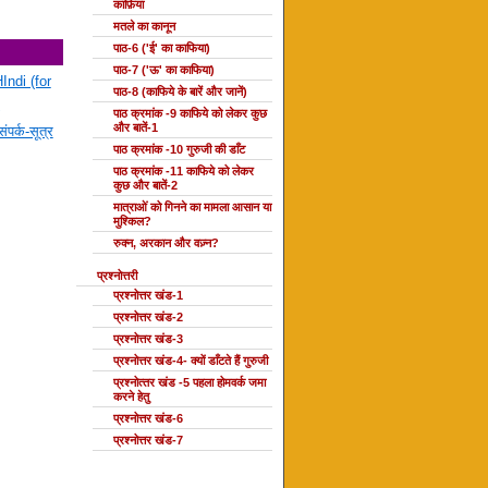
काफ़िया
मतले का कानून
पाठ-6 ('ई' का काफिया)
पाठ-7 ('ऊ' का काफिया)
Indi (for
पाठ-8 (काफिये के बारें और जानें)
पाठ क्रमांक -9 काफिये को लेकर कुछ
और बातें-1
ंपर्क-सूत्र
पाठ क्रमांक -10 गुरुजी की डाँट
पाठ क्रमांक -11 काफिये को लेकर
कुछ और बातें-2
मात्राओं को गिनने का मामला आसान या
मुश्किल?
रुक्न, अरकान और वज़्न?
प्रश्नोत्तरी
प्रश्नोत्तर खंड-1
प्रश्नोत्तर खंड-2
प्रश्नोत्तर खंड-3
प्रश्नोत्तर खंड-4- क्यों डाँटते हैं गुरुजी
प्रश्‍नोत्‍तर खंड -5 पहला होमवर्क जमा
करने हेतु
प्रश्नोत्तर खंड-6
प्रश्नोत्तर खंड-7
दोहा की कक्षाएँ