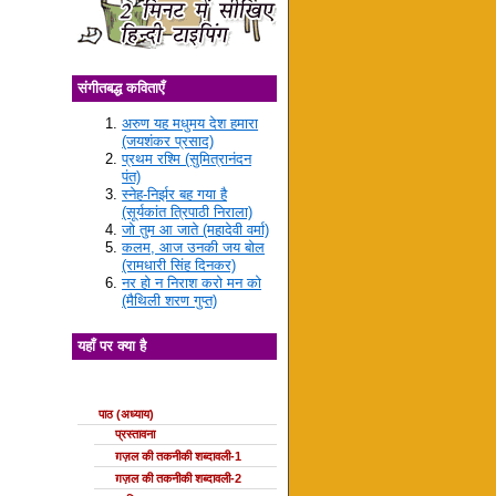
संगीतबद्ध कविताएँ
अरुण यह मधुमय देश हमारा
(जयशंकर प्रसाद)
प्रथम रश्मि (सुमित्रानंदन
पंत)
स्नेह-निर्झर बह गया है
(सूर्यकांत त्रिपाठी निराला)
जो तुम आ जाते (महादेवी वर्मा)
कलम, आज उनकी जय बोल
(रामधारी सिंह दिनकर)
नर हो न निराश करो मन को
(मैथिली शरण गुप्त)
यहाँ पर क्या है
ग़ज़ल की कक्षाएँ
पाठ (अध्याय)
प्रस्तावना
ग़ज़ल की तकनीकी शब्दावली-1
ग़ज़ल की तकनीकी शब्दावली-2