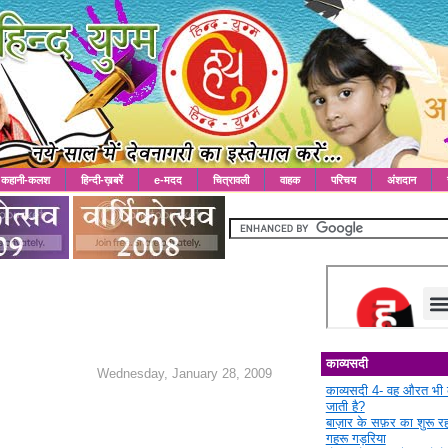
कहानी-कलश
हिन्दी-ख़बरें
e-मदद
चित्रावली
वाहक
परिचय
अंशदान
काव्यसदी
Wednesday, January 28, 2009
काव्यसदी 4- वह औरत भी 
जाती है?
बाज़ार के सफ़र का शुरू 
गहरू गड़रिया