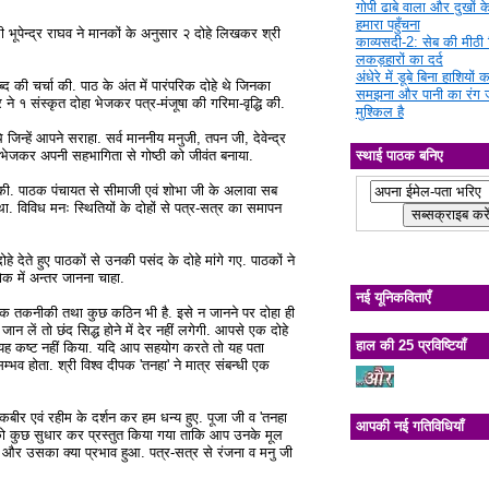
गोपी ढाबे वाला और दुखों क
हमारा पहुँचना
्री भूपेन्द्र राघव ने मानकों के अनुसार २ दोहे लिखकर श्री
काव्यसदी-2: सेब की मीठी चि
लकड़हारों का दर्द
अंधेरे में डूबे बिना हाशियों क
ब्द की चर्चा की. पाठ के अंत में पारंपरिक दोहे थे जिनका
समझना और पानी का रंग 
र ने १ संस्कृत दोहा भेजकर पत्र-मंजूषा की गरिमा-वृद्धि की.
मुश्किल है
जिन्हें आपने सराहा. सर्व माननीय मनुजी, तपन जी, देवेन्द्र
स्थाई पाठक बनिए
े भेजकर अपनी सहभागिता से गोष्ठी को जीवंत बनाया.
त की. पाठक पंचायत से सीमाजी एवं शोभा जी के अलावा सब
था. विविध मनः स्थितियों के दोहों से पत्र-सत्र का समापन
े देते हुए पाठकों से उनकी पसंद के दोहे मांगे गए. पाठकों ने
लोक में अन्तर जानना चाहा.
नई यूनिकविताएँ
वाधिक तकनीकी तथा कुछ कठिन भी है. इसे न जानने पर दोहा ही
 लें तो छंद सिद्ध होने में देर नहीं लगेगी. आपसे एक दोहे
हाल की 25 प्रविष्टियाँ
ी यह कष्ट नहीं किया. यदि आप सहयोग करते तो यह पता
व होता. श्री विश्व दीपक 'तनहा' ने मात्र संबन्धी एक
 कबीर एवं रहीम के दर्शन कर हम धन्य हुए. पूजा जी व 'तनहा
आपकी नई गतिविधियाँ
ों को कुछ सुधार कर प्रस्तुत किया गया ताकि आप उनके मूल
और उसका क्या प्रभाव हुआ. पत्र-सत्र से रंजना व मनु जी