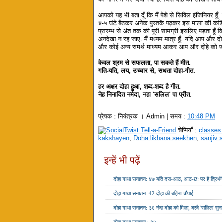
आपको यह भी बता दूँ कि मैं पेशे से सिविल इंजिनियर हूँ
४-५ घंटे बैठकर अनेक पुस्तकें पढ़कर इस माला की कडियाँ
प्रारम्भ से अंत तक की पूरी सामग्री इसलिए पड़ता हूँ कि
अनदेखा न रह जाए. मैं मध्यम मात्र हूँ. यदि आप और दोह
और कोई अन्य समर्थ माध्यम आकर आप और दोहे को जो
केवल श्रम से सफलता, पा सकते हैं मीत.
गति-यति, लय, उच्चार से, सधता दोहा-गीत.
हर अक्षर दोहा हुआ, शब्द-शब्द है गीत.
नेह निनादित नर्मदा, नहा 'सलिल' पा प्रीत
.
प्रेषक :
नियंत्रक । Admin
| समय :
10:48 PM
चेप्पियाँ :
classes
kakshayen
,
Doha likhana seekhen
,
sanjiv s
इन्हें भी पढ़ें
दोहा गाथा सनातन: ४७ यति दस-आठ, आठ-छः पर है त्रिभंगी 
दोहा गाथा सनातन: 42 दोहा की बहिना चौपाई
दोहा गाथा सनातन: ३६ नंदा दोहा को मिला, बरवै 'सलिल' सुन