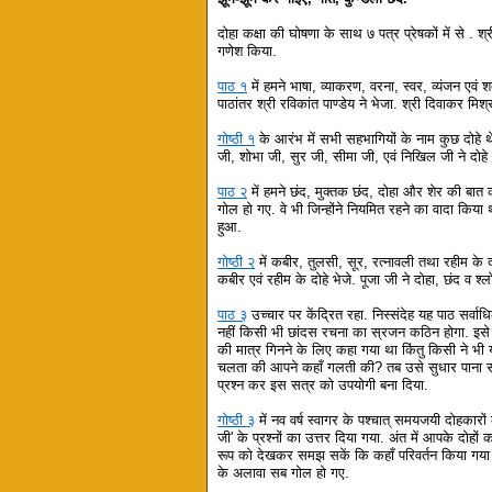
दोहा कक्षा की घोषणा के साथ ७ पत्र प्रेषकों में से . श
गणेश किया.
पाठ १
में हमने भाषा, व्याकरण, वरना, स्वर, व्यंजन एवं श
पाठांतर श्री रविकांत पाण्डेय ने भेजा. श्री दिवाकर मिश्
गोष्ठी १
के आरंभ में सभी सहभागियों के नाम कुछ दोहे थे 
जी, शोभा जी, सुर जी, सीमा जी, एवं निखिल जी ने दोह
पाठ २
में हमने छंद, मुक्तक छंद, दोहा और शेर की बा
गोल हो गए. वे भी जिन्होंने नियमित रहने का वादा किया 
हुआ.
गोष्ठी २
में कबीर, तुलसी, सूर, रत्नावली तथा रहीम के दोह
कबीर एवं रहीम के दोहे भेजे. पूजा जी ने दोहा, छंद व श्
पाठ ३
उच्चार पर केंद्रित रहा. निस्संदेह यह पाठ सर्
नहीं किसी भी छांदस रचना का स्रजन कठिन होगा. इसे जान
की मात्र गिनने के लिए कहा गया था किंतु किसी ने भ
चलता की आपने कहाँ गलती की? तब उसे सुधार पाना सम्भ
प्रश्न कर इस सत्र को उपयोगी बना दिया.
गोष्ठी ३
में नव वर्ष स्वागर के पश्चात् समयजयी दोहकारों
जी' के प्रश्नों का उत्तर दिया गया. अंत में आपके दोह
रूप को देखकर समझ सकें कि कहाँ परिवर्तन किया गया 
के अलावा सब गोल हो गए.