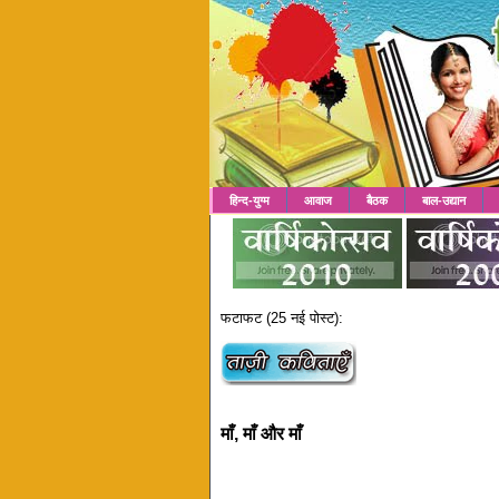
हिन्द-युग्म
आवाज
बैठक
बाल-उद्यान
फटाफट (25 नई पोस्ट):
माँ, माँ और माँ