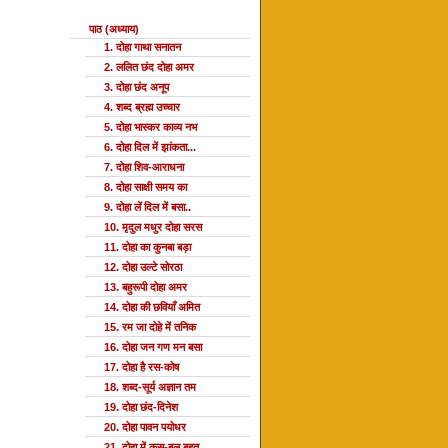
पाठ (अध्याय)
1. दोहा गाथा सनातन
2. ललित छंद दोहा अमर
3. दोहा छंद अनूप
4. शब्द ब्रह्म उच्चार
5. दोहा भास्कर काव्य नभ
6. दोहा दिल में झांकता...
7. दोहा शिव-आराधना
8. दोहा साक्षी समय का
9. दोहा लें दिल में बसा..
10. मृदुल मधुर दोहा सरस
11. दोहा का कुनबा बड़ा
12. दोहा उल्टे सोरठा
13. बहुरूपी दोहा अमर
14. दोहा की छवियाँ अमित
15. रम जा दोहे में तनिक
16. दोहा जन गण मन बसा
17. दोहा है रस-कोष
18. शब्द-सूर्य अज्ञान तम
19. दोहा छंद-दिनेश
20. दोहा पावन पयोधर
21. दोहा में कस-बल बहुत