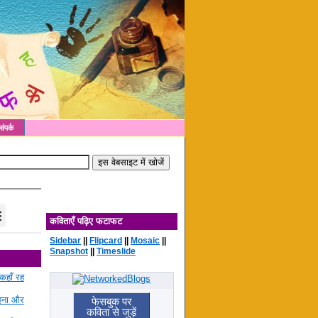
संपर्क
कविताएँ पढ़िए फटाफट
Sidebar
||
Flipcard
||
Mosaic
||
Snapshot
||
Timeslide
कहाँ रह
रहना और
फेसबुक पर
कविता से जुड़ें