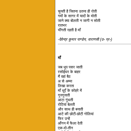
चुनती है जितना उतना ही रोती
गमों के सागर में यादों के मोती
जाने क्या बोलती न जागी न सोती
रातभर
भींगती रहती है माँ
-देवेन्द्र कुमार पाण्डेय, वाराणसी (उ॰ प्र॰)
माँ
जब धूप पसर जाती
रसोईघर के बाहर
मैं वहां बैठ
अ से अम्मा
लिखा करता
माँ धुएँ के कोहरे में
गुनगुनाती
आटा गूंथती
रोटियां बेलती
और साथ ही बनाती
आटे की छोटी-छोटी गोलियां
फिर उन्हें
आँगन में फैला देती
एक-दो-तीन