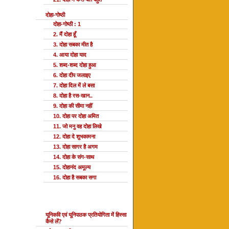
दोहा-गोष्ठी
दोहा-गोष्ठी : 1
2. मैं दोहा हूँ
3. दोहा सबका मीत है
4. आया दोहा याद
5. शब्द-शब्द दोहा हुआ
6. दोहा दीप जलाइए
7. दोहा दिल में ले बसा
8. दोहा है रस-खान..
9. दोहा की सीमा नहीं
10. दोहा पर दोहा अमित
11. जो मनु वह दोहा लिखे
12. दोहा दे शुभकामना
13. दोहा सागर है अगम
14. दोहा के संग-साथ
15. दोहानंद अमूल्य
16. दोहा है सबका सगा
यूनि प्रतियोगिता
यूनिकवि एवं यूनिपाठक प्रतियोगिता में हिस्सा
कैसे लें?