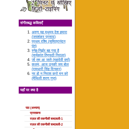
संगीतबद्ध कविताएँ
अरुण यह मधुमय देश हमारा
(जयशंकर प्रसाद)
प्रथम रश्मि (सुमित्रानंदन
पंत)
स्नेह-निर्झर बह गया है
(सूर्यकांत त्रिपाठी निराला)
जो तुम आ जाते (महादेवी वर्मा)
कलम, आज उनकी जय बोल
(रामधारी सिंह दिनकर)
नर हो न निराश करो मन को
(मैथिली शरण गुप्त)
यहाँ पर क्या है
ग़ज़ल की कक्षाएँ
पाठ (अध्याय)
प्रस्तावना
ग़ज़ल की तकनीकी शब्दावली-1
ग़ज़ल की तकनीकी शब्दावली-2