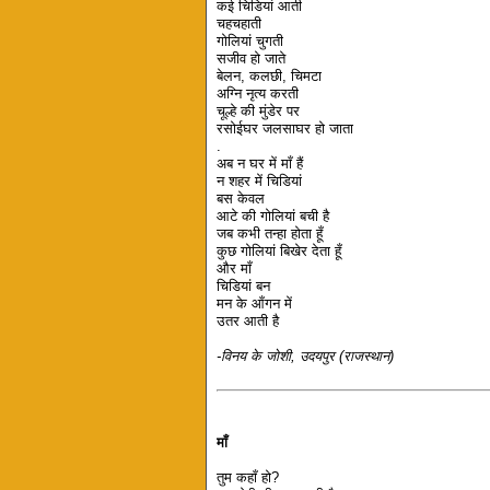
कई चिडियां आती
चहचहाती
गोलियां चुगती
सजीव हो जाते
बेलन, कलछी, चिमटा
अग्नि नृत्य करती
चूल्हे की मुंडेर पर
रसोईघर जलसाघर हो जाता
.
अब न घर में माँ हैं
न शहर में चिडियां
बस केवल
आटे की गोलियां बची है
जब कभी तन्हा होता हूँ
कुछ गोलियां बिखेर देता हूँ
और माँ
चिडियां बन
मन के आँगन में
उतर आती है
-विनय के जोशी, उदयपुर (राजस्थान)
माँ
तुम कहाँ हो?