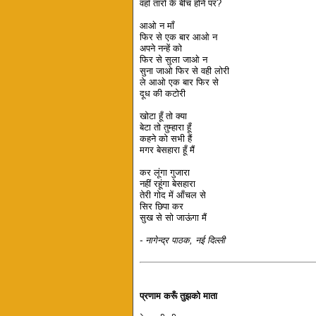
वहाँ तारों के बीच होने पर?
आओ न माँ
फिर से एक बार आओ न
अपने नन्हें को
फिर से सुला जाओ न
सुना जाओ फिर से वही लोरी
ले आओ एक बार फिर से
दूध की कटोरी
खोटा हूँ तो क्या
बेटा तो तुम्हारा हूँ
कहने को सभी हैं
मगर बेसहारा हूँ मैं
कर लूंगा गुजारा
नहीं रहूंगा बेसहारा
तेरी गोद में आँचल से
सिर छिपा कर
सुख से सो जाऊंगा मैं
- नागेन्द्र पाठक, नई दिल्ली
प्रणाम करूँ तुझको माता