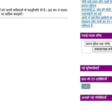
गोपी ढाबे वाला और दुखों क
हमारा पहुँचना
काव्यसदी-2: सेब की मीठी चि
 माँ को अपनी कविताओं से श्रद्धाँजलि दी है। इस बार 4 पाठक-
लकड़हारों का दर्द
 पर हार्दिक बधाइयाँ।
अंधेरे में डूबे बिना हाशियों क
समझना और पानी का रंग 
मुश्किल है
स्थाई पाठक बनिए
नई यूनिकविताएँ
हाल की 25 प्रविष्टियाँ
आपकी नई गतिविधियाँ