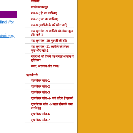
काफ़िया
मतले का कानून
पाठ-6 ('ई' का काफिया)
पाठ-7 ('ऊ' का काफिया)
Indi (for
पाठ-8 (काफिये के बारें और जानें)
पाठ क्रमांक -9 काफिये को लेकर कुछ
और बातें-1
ंपर्क-सूत्र
पाठ क्रमांक -10 गुरुजी की डाँट
पाठ क्रमांक -11 काफिये को लेकर
कुछ और बातें-2
मात्राओं को गिनने का मामला आसान या
मुश्किल?
रुक्न, अरकान और वज़्न?
प्रश्नोत्तरी
प्रश्नोत्तर खंड-1
प्रश्नोत्तर खंड-2
प्रश्नोत्तर खंड-3
प्रश्नोत्तर खंड-4- क्यों डाँटते हैं गुरुजी
प्रश्‍नोत्‍तर खंड -5 पहला होमवर्क जमा
करने हेतु
प्रश्नोत्तर खंड-6
प्रश्नोत्तर खंड-7
दोहा की कक्षाएँ