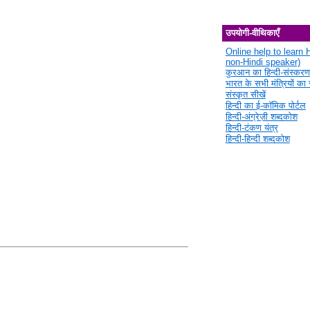
उपयोगी-वीथिकाएँ
Online help to learn H
non-Hindi speaker)
कुरआन का हिन्दी-संस्करण
भारत के सभी मंत्रियों का स
संस्कृत सीखें
हिन्दी का ई-कॉमिक पोर्टल
हिन्दी-अंग्रेज़ी शब्दकोश
हिन्दी-टंकण यंत्र
हिन्दी-हिन्दी शब्दकोश