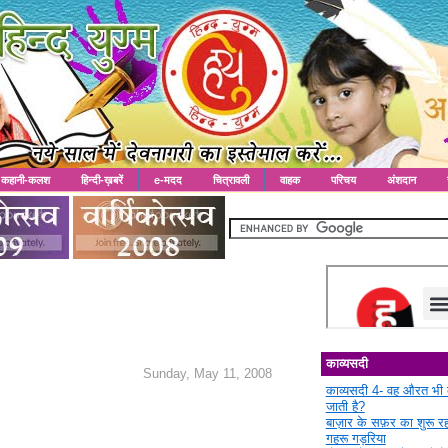
कहानी-कलश
हिन्दी-ख़बरें
e-मदद
चित्रावली
वाहक
परिचय
अंशदान
काव्यसदी
Sunday, May 11, 2008
काव्यसदी 4- वह औरत भी 
जाती है?
बाज़ार के सफ़र का शुरू 
गहरू गड़रिया