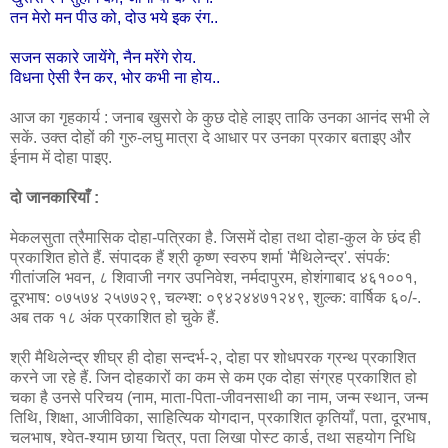
तन मेरो मन पीउ को, दोउ भये इक रंग..
सजन सकारे जायेंगे, नैन मरेंगे रोय.
विधना ऐसी रैन कर, भोर कभी ना होय..
आज का गृहकार्य : जनाब खुसरो के कुछ दोहे लाइए ताकि उनका आनंद सभी ले
सकें. उक्त दोहों की गुरु-लघु मात्रा दे आधार पर उनका प्रकार बताइए और
ईनाम में दोहा पाइए.
दो जानकारियाँ :
मेकलसुता त्रैमासिक दोहा-पत्रिका है. जिसमें दोहा तथा दोहा-कुल के छंद ही
प्रकाशित होते हैं. संपादक हैं श्री कृष्ण स्वरुप शर्मा 'मैथिलेन्द्र'. संपर्क:
गीतांजलि भवन, ८ शिवाजी नगर उपनिवेश, नर्मदापुरम, होशंगाबाद ४६१००१,
दूरभाष: ०७५७४ २५७७२९, चल्भ्श: ०९४२४४७१२४९, शुल्क: वार्षिक ६०/-.
अब तक १८ अंक प्रकाशित हो चुके हैं.
श्री मैथिलेन्द्र शीघ्र ही दोहा सन्दर्भ-२, दोहा पर शोधपरक ग्रन्थ प्रकाशित
करने जा रहे हैं. जिन दोहकारों का कम से कम एक दोहा संग्रह प्रकाशित हो
चका है उनसे परिचय (नाम, माता-पिता-जीवनसाथी का नाम, जन्म स्थान, जन्म
तिथि, शिक्षा, आजीविका, साहित्यिक योगदान, प्रकाशित कृतियाँ, पता, दूरभाष,
चलभाष, श्वेत-श्याम छाया चित्र, पता लिखा पोस्ट कार्ड, तथा सहयोग निधि