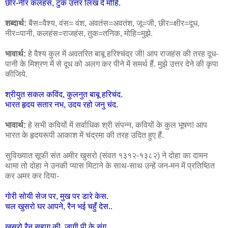
छीर-नीर कलहंस, टुक उत्तर लिख दे मोहि.
शब्दार्थ:
बैस=वैश्य, वंस= वंश, अवतंस=अवतंश, जू=जी, छीर=क्षीर=दूध,
नीर=पानी, कलहंस=राजहंस, तुक=तनिक, मोहि=मुझे.
भावार्थ:
हे वैश्य कुल में अवतरित बाबू हरिश्चंद्र जी! आप राजहंस की तरह दूध-
पानी के मिश्रण में से दूध को अलग कर पीने में समर्थ हैं. मुझे उत्तर देने की कृपा
कीजिये.
श्रीयुत सकल कविंद, कुलनुत बाबू हरिचंद.
भारत हृदय सतार नभ, उदय रहो जनु चंद.
भावार्थ:
हे सभी कवियों में सर्वाधिक श्री संपन्न, कवियों के कुल भूषण! आप
भारत के हृदयरूपी आकाश में चंद्रमा की तरह उदित हुए हैं.
सुविख्यात सूफी संत अमीर खुसरो (संवत १३१२-१३८२) ने दोहा का दामन
थामा तो दोहा ने उनकी प्यास मिटाने के साथ-साथ उन्हें जन-मन में प्रतिष्ठित
कर अमर कर दिया-
गोरी सोयी सेज पर, मुख पर डारे केस.
चल खुसरो घर आपने, रैन भई चहुँ देस..
खुसरो रैन सुहाग की, जागी पी के संग.