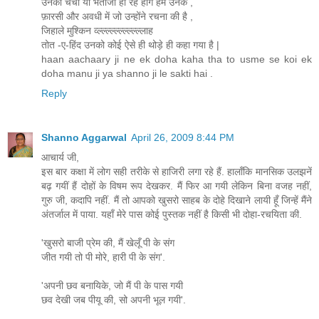
उनकी चची या भतीजी ही रहे होंगे हम उनके ,
फ़ारसी और अवधी में जो उन्होंने रचना की है ,
जिहाले मुश्किन व्ल्ल्ल्ल्ल्ल्ल्ल्ल्ल्लाह
तोत -ए-हिंद उनको कोई ऐसे ही थोड़े ही कहा गया है |
haan aachaary ji ne ek doha kaha tha to usme se koi ek
doha manu ji ya shanno ji le sakti hai .
Reply
Shanno Aggarwal
April 26, 2009 8:44 PM
आचार्य जी,
इस बार कक्षा में लोग सही तरीके से हाजिरी लगा रहे हैं. हालाँकि मानसिक उलझनें
बढ़ गयीं हैं दोहों के विषम रूप देखकर. मैं फिर आ गयी लेकिन बिना वजह नहीं,
गुरु जी, कदापि नहीं. मैं तो आपको खुसरो साहब के दोहे दिखाने लायी हूँ जिन्हें मैंने
अंतर्जाल में पाया. यहाँ मेरे पास कोई पुस्तक नहीं है किसी भी दोहा-रचयिता की.
'खुसरो बाजी प्रेम की, मैं खेलूँ पी के संग
जीत गयी तो पी मोरे, हारी पी के संग'.
'अपनी छव बनायिके, जो मैं पी के पास गयी
छव देखी जब पीयू की, सो अपनी भूल गयी'.