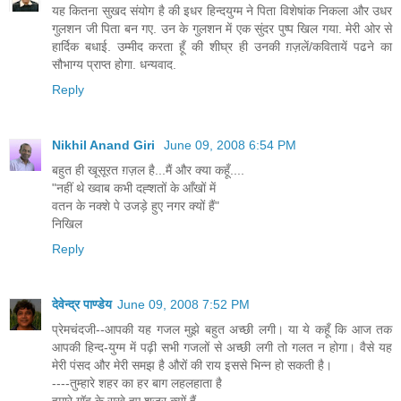
यह कितना सुखद संयोग है की इधर हिन्दयुग्म ने पिता विशेषांक निकला और उधर
गुलशन जी पिता बन गए. उन के गुलशन में एक सुंदर पुष्प खिल गया. मेरी ओर से
हार्दिक बधाई. उम्मीद करता हूँ की शीघ्र ही उनकी ग़ज़लें/कवितायें पढने का
सौभाग्य प्राप्त होगा. धन्यवाद.
Reply
Nikhil Anand Giri
June 09, 2008 6:54 PM
बहुत ही खूसूरत ग़ज़ल है...मैं और क्या कहूँ....
"नहीं थे ख्वाब कभी दह्शतों के आँखों में
वतन के नक्शे पे उजड़े हुए नगर क्यों हैं"
निखिल
Reply
देवेन्द्र पाण्डेय
June 09, 2008 7:52 PM
प्रेमचंदजी--आपकी यह गजल मुझे बहुत अच्छी लगी। या ये कहूँ कि आज तक
आपकी हिन्द-युग्म में पढ़ी सभी गजलों से अच्छी लगी तो गलत न होगा। वैसे यह
मेरी पंसद और मेरी समझ है औरों की राय इससे भिन्न हो सकती है।
----तुम्हारे शहर का हर बाग लहलहाता है
हमारे गॉव के सूखे हुए शजर क्यों हैं