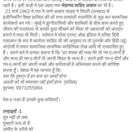
रहते हैं। इसी कड़ी मे एक अहम्‌ नाम
मोहम्मद शाहिद अख्तर
का भी है।
21 मार्च 1962 मे गया मे जन्मे अख्तर साहब ने सिंदरी (धनबाद) से
इंजीनियरिंग शिक्षा हासिल की थी मगर वामपंथी राजनीति से जुड़ कर सामाजिक
कार्यकर्ता बन गये। मुंबई मे झुग्गीवासियों और श्रमिकों के बीच काम करते हुए
जीवन की पाठशाला से काफ़ी कुछ सीखने को मिला तो अहसासों को धारदार
बनाने मे मदद भी मिली। वर्तमान मे प्रेस ट्रस्ट ऑफ़ इंडिया मे वरिष्ठ हिंदी
पत्रकार के रूप मे कार्यरत शाहिद जी की अनुवाद पर दो पुस्तकें और हिंदी-उर्दू-
अंग्रेजी मे तमाम सामाजिक-सामयिक-साहित्यिक लेख आदि भी प्रकाशित हुए
हैं। अपने बारे मे उनका कहना है कि "हर शख्स की तरह मेरे भी गम-ए-जानाँ हैं
और साथ ही गम-ए-दौराँ भी अपनी शिद्दत के साथ है। अपने इसी गम-ए-दौराँ और
गम-ए-जानाँ को अपनी नज्मों और कविताओं में अभिव्यक्त करने की कोशिश
करता हूँ। बेशक मैं यह जानता हूँ कि:
बस कि दुश्वा्र है हर बात का आसाँ होना
आदमी को भी मयस्स‍र नहीं इंसाँ होना
(ग़ालिब)
दूरभाष: 9971055984
पेश-ए-नज़र हैं उनकी कुछ कविताएँ।
तन्हाइयाँ -1
तुम नहीं तो क्या
तुम्हारी याद तो है
उम्मीद के दरीचे को