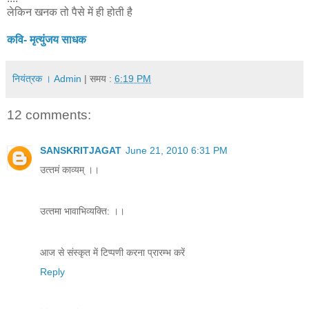
लेकिन खनक तो पैसे में ही होती है
कवि- मृत्युंजय साधक
नियंत्रक । Admin
| समय :
6:19 PM
12 comments:
SANSKRITJAGAT
June 21, 2010 6:31 PM
उत्‍तमं काव्‍यम् ।।
उत्‍तमा भावाभिव्‍यक्ति: ।।
आज से संस्‍कृत में टिप्‍पणी करना प्रारम्‍भ करें
Reply