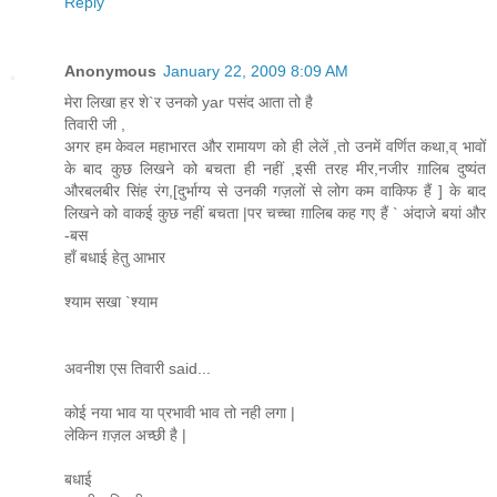
Reply
Anonymous
January 22, 2009 8:09 AM
मेरा लिखा हर शे`र उनको yar पसंद आता तो है
तिवारी जी ,
अगर हम केवल महाभारत और रामायण को ही लेलें ,तो उनमें वर्णित कथा,व् भावों
के बाद कुछ लिखने को बचता ही नहीं ,इसी तरह मीर,नजीर ग़ालिब दुष्यंत
औरबलबीर सिंह रंग,[दुर्भाग्य से उनकी गज़लों से लोग कम वाकिफ हैं ] के बाद
लिखने को वाकई कुछ नहीं बचता |पर चच्चा ग़ालिब कह गए हैं ` अंदाजे बयां और
-बस
हाँ बधाई हेतु आभार
श्याम सखा `श्याम
अवनीश एस तिवारी said...
कोई नया भाव या प्रभावी भाव तो नही लगा |
लेकिन ग़ज़ल अच्छी है |
बधाई