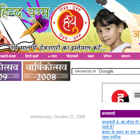
कहानी-कलश
हिन्दी-ख़बरें
e-मदद
चित्रावली
वाहक
परिचय
अंशदान
काव्यसदी
Wednesday, October 22, 2008
काव्यसदी 4- वह औरत भी 
जाती है?
बाज़ार के सफ़र का शुरू 
गहरू गड़रिया