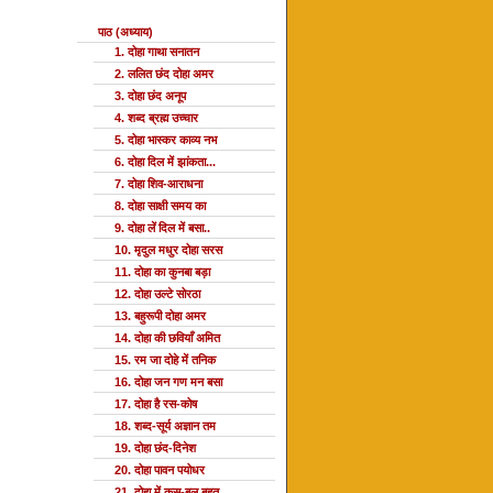
पाठ (अध्याय)
1. दोहा गाथा सनातन
2. ललित छंद दोहा अमर
3. दोहा छंद अनूप
4. शब्द ब्रह्म उच्चार
5. दोहा भास्कर काव्य नभ
6. दोहा दिल में झांकता...
7. दोहा शिव-आराधना
8. दोहा साक्षी समय का
9. दोहा लें दिल में बसा..
10. मृदुल मधुर दोहा सरस
11. दोहा का कुनबा बड़ा
12. दोहा उल्टे सोरठा
13. बहुरूपी दोहा अमर
14. दोहा की छवियाँ अमित
15. रम जा दोहे में तनिक
16. दोहा जन गण मन बसा
17. दोहा है रस-कोष
18. शब्द-सूर्य अज्ञान तम
19. दोहा छंद-दिनेश
20. दोहा पावन पयोधर
21. दोहा में कस-बल बहुत