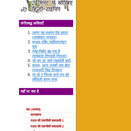
संगीतबद्ध कविताएँ
अरुण यह मधुमय देश हमारा
(जयशंकर प्रसाद)
प्रथम रश्मि (सुमित्रानंदन
पंत)
स्नेह-निर्झर बह गया है
(सूर्यकांत त्रिपाठी निराला)
जो तुम आ जाते (महादेवी वर्मा)
कलम, आज उनकी जय बोल
(रामधारी सिंह दिनकर)
नर हो न निराश करो मन को
(मैथिली शरण गुप्त)
यहाँ पर क्या है
ग़ज़ल की कक्षाएँ
पाठ (अध्याय)
प्रस्तावना
ग़ज़ल की तकनीकी शब्दावली-1
ग़ज़ल की तकनीकी शब्दावली-2