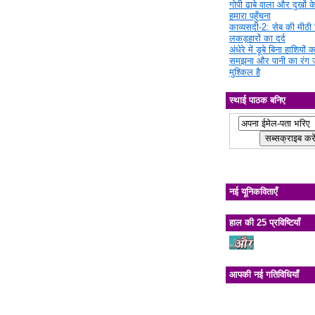
गोपी ढाबे वाला और दुखों क
हमारा पहुँचना
काव्यसदी-2: सेब की मीठी चि
लकड़हारों का दर्द
अंधेरे में डूबे बिना हाशियों क
समझना और पानी का रंग 
मुश्किल है
स्थाई पाठक बनिए
नई यूनिकविताएँ
हाल की 25 प्रविष्टियाँ
आपकी नई गतिविधियाँ