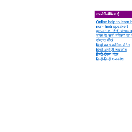
उपयोगी-वीथिकाएँ
Online help to learn H
non-Hindi speaker)
कुरआन का हिन्दी-संस्करण
भारत के सभी मंत्रियों का स
संस्कृत सीखें
हिन्दी का ई-कॉमिक पोर्टल
हिन्दी-अंग्रेज़ी शब्दकोश
हिन्दी-टंकण यंत्र
हिन्दी-हिन्दी शब्दकोश