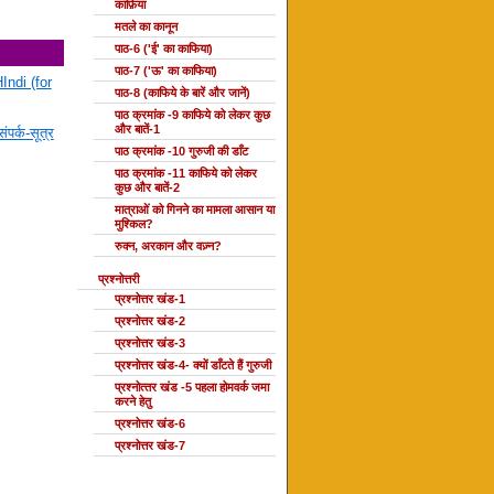
काफ़िया
मतले का कानून
पाठ-6 ('ई' का काफिया)
पाठ-7 ('ऊ' का काफिया)
Indi (for
पाठ-8 (काफिये के बारें और जानें)
पाठ क्रमांक -9 काफिये को लेकर कुछ
और बातें-1
ंपर्क-सूत्र
पाठ क्रमांक -10 गुरुजी की डाँट
पाठ क्रमांक -11 काफिये को लेकर
कुछ और बातें-2
मात्राओं को गिनने का मामला आसान या
मुश्किल?
रुक्न, अरकान और वज़्न?
प्रश्नोत्तरी
प्रश्नोत्तर खंड-1
प्रश्नोत्तर खंड-2
प्रश्नोत्तर खंड-3
प्रश्नोत्तर खंड-4- क्यों डाँटते हैं गुरुजी
प्रश्‍नोत्‍तर खंड -5 पहला होमवर्क जमा
करने हेतु
प्रश्नोत्तर खंड-6
प्रश्नोत्तर खंड-7
दोहा की कक्षाएँ