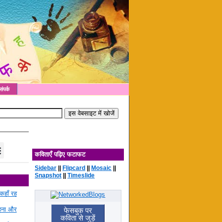
संपर्क
कविताएँ पढ़िए फटाफट
Sidebar
||
Flipcard
||
Mosaic
||
Snapshot
||
Timeslide
कहाँ रह
रहना और
फेसबुक पर
कविता से जुड़ें