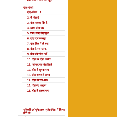
दोहा-गोष्ठी
दोहा-गोष्ठी : 1
2. मैं दोहा हूँ
3. दोहा सबका मीत है
4. आया दोहा याद
5. शब्द-शब्द दोहा हुआ
6. दोहा दीप जलाइए
7. दोहा दिल में ले बसा
8. दोहा है रस-खान..
9. दोहा की सीमा नहीं
10. दोहा पर दोहा अमित
11. जो मनु वह दोहा लिखे
12. दोहा दे शुभकामना
13. दोहा सागर है अगम
14. दोहा के संग-साथ
15. दोहानंद अमूल्य
16. दोहा है सबका सगा
यूनि प्रतियोगिता
यूनिकवि एवं यूनिपाठक प्रतियोगिता में हिस्सा
कैसे लें?