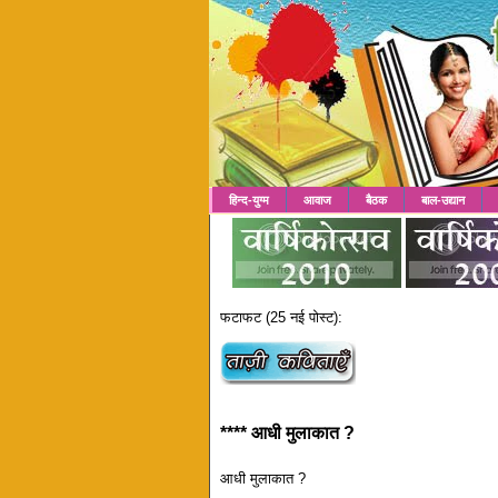
हिन्द-युग्म
आवाज
बैठक
बाल-उद्यान
फटाफट (25 नई पोस्ट):
**** आधी मुलाकात ?
आधी मुलाकात ?