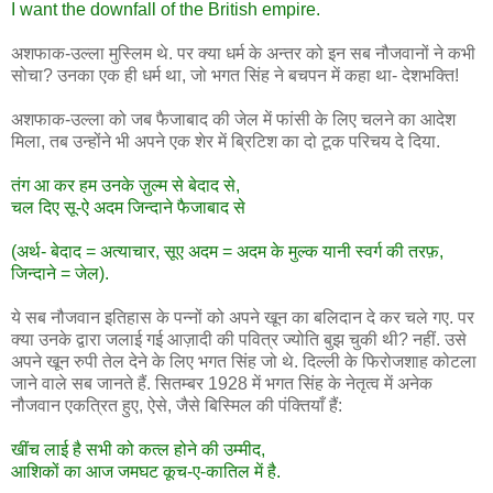
I want the downfall of the British empire.
अशफाक-उल्ला मुस्लिम थे. पर क्या धर्म के अन्तर को इन सब नौजवानों ने कभी
सोचा? उनका एक ही धर्म था, जो भगत सिंह ने बचपन में कहा था- देशभक्ति!
अशफाक-उल्ला को जब फैजाबाद की जेल में फांसी के लिए चलने का आदेश
मिला, तब उन्होंने भी अपने एक शेर में ब्रिटिश का दो टूक परिचय दे दिया.
तंग आ कर हम उनके ज़ुल्म से बेदाद से,
चल दिए सू-ऐ अदम जिन्दाने फैजाबाद से
(अर्थ- बेदाद = अत्याचार, सूए अदम = अदम के मुल्क यानी स्वर्ग की तरफ़,
जिन्दाने = जेल).
ये सब नौजवान इतिहास के पन्नों को अपने खून का बलिदान दे कर चले गए. पर
क्या उनके द्वारा जलाई गई आज़ादी की पवित्र ज्योति बुझ चुकी थी? नहीं. उसे
अपने खून रुपी तेल देने के लिए भगत सिंह जो थे. दिल्ली के फिरोजशाह कोटला
जाने वाले सब जानते हैं. सितम्बर 1928 में भगत सिंह के नेतृत्व में अनेक
नौजवान एकत्रित हुए, ऐसे, जैसे बिस्मिल की पंक्तियाँ हैं:
खींच लाई है सभी को कत्ल होने की उम्मीद,
आशिकों का आज जमघट कूच-ए-कातिल में है.