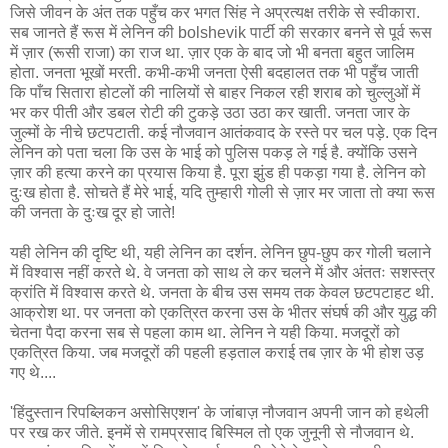
जिसे जीवन के अंत तक पहुँच कर भगत सिंह ने अप्रत्यक्ष तरीके से स्वीकारा.
सब जानते हैं रूस में लेनिन की bolshevik पार्टी की सरकार बनने से पूर्व रूस
में ज़ार (रूसी राजा) का राज था. ज़ार एक के बाद जो भी बनता बहुत जालिम
होता. जनता भूखों मरती. कभी-कभी जनता ऐसी बदहालत तक भी पहुँच जाती
कि पाँच सितारा होटलों की नालियों से बाहर निकल रही शराब को चुल्लुओं में
भर कर पीती और डबल रोटी की टुकड़े उठा उठा कर खाती. जनता जार के
जुल्मों के नीचे छटपटाती. कई नौजवान आतंकवाद के रस्ते पर चल पड़े. एक दिन
लेनिन को पता चला कि उस के भाई को पुलिस पकड़ ले गई है. क्योंकि उसने
ज़ार की हत्या करने का प्रयास किया है. पूरा झुंड ही पकड़ा गया है. लेनिन को
दुःख होता है. सोचते हैं मेरे भाई, यदि तुम्हारी गोली से ज़ार मर जाता तो क्या रूस
की जनता के दुःख दूर हो जाते!
यही लेनिन की दृष्टि थी, यही लेनिन का दर्शन. लेनिन छुप-छुप कर गोली चलाने
में विश्वास नहीं करते थे. वे जनता को साथ ले कर चलने में और अंततः सशस्त्र
क्रांति में विश्वास करते थे. जनता के बीच उस समय तक केवल छटपटाहट थी.
आक्रोश था. पर जनता को एकत्रित करना उस के भीतर संघर्ष की और युद्ध की
चेतना पैदा करना सब से पहला काम था. लेनिन ने यही किया. मजदूरों को
एकत्रित किया. जब मजदूरों की पहली हड़ताल कराई तब ज़ार के भी होश उड़
गए थे....
'हिंदुस्तान रिपब्लिकन असोसिएशन' के जांबाज़ नौजवान अपनी जान को हथेली
पर रख कर जीते. इनमें से रामप्रसाद बिस्मिल तो एक जुनूनी से नौजवान थे.