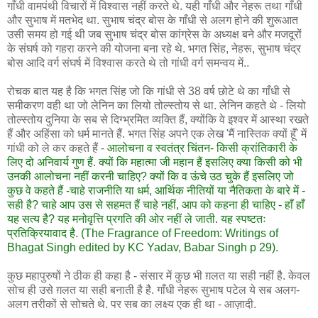
गाँधी वामपंथी विचारों में विश्वास नहीं करते थे. यही गाँधी और नेहरू तथा गाँधी
और सुभाष में मतभेद था. सुभाष चंद्र बोस के गाँधी से अलग होने की शुरूआत
उसी समय हो गई थी जब सुभाष चंद्र बोस कांग्रेस के अध्यक्ष बने और मजदूरों
के संघर्ष को गहरा करने की योजना बना रहे थे. भगत सिंह, नेहरू, सुभाष चंद्र
बोस आदि वर्ग संघर्ष में विश्वास करते थे तो गांधी वर्ग समन्वय में..
रोचक बात यह है कि भगत सिंह जो कि गांधी से 38 वर्ष छोटे थे का गाँधी से
समीकरण वही था जो लेनिन का लियो तोल्स्तोय से था. लेनिन कहते थे - लियो
तोल्स्तोय दुनिया के सब से दिग्भ्रमित व्यक्ति हैं, क्योंकि वे इश्वर में आस्था रखते
हैं और अहिंसा को धर्म मानते हैं. भगत सिंह अपने एक लेख 'मैं नास्तिक क्यों हूँ' में
गांधी को ले कर कहते हैं -
आलोचना व स्वतंत्र चिंतन- किसी क्रांतिकारी के
लिए दो अनिवार्य गुण हैं. क्यों कि महात्मा जी महान हैं इसलिए क्या किसी को भी
उनकी आलोचना नहीं करनी चाहिए? क्यों कि व ऊंचे उठ चुके हैं इसलिए जो
कुछ वे कहते हैं -चाहे राजनीति या धर्म, आर्थिक नीतियों या नैतिकता के बारे में -
सही है? चाहे आप उस से सहमत हैं चाहे नहीं, आप को कहना ही चाहिए - हाँ हाँ
यह सत्य है? यह मनोवृत्ति प्रगति की ओर नहीं ले जाती. यह स्पष्टतः
प्रतिक्रियावाद है. (The Fragrance of Freedom: Writings of
Bhagat Singh edited by KC Yadav, Babar Singh p 29).
कुछ महापुरुषों ने ठीक ही कहा है - संसार में कुछ भी ग़लत या सही नहीं है. केवल
सोच ही उसे ग़लत या सही बनाती है है. गाँधी नेहरू सुभाष पटेल ये सब अलग-
अलग तरीकों से सोचते थे. पर सब का लक्ष्य एक ही था - आज़ादी.