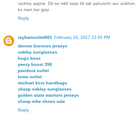
rachna aapne. Dil se nikli baat dil tak pahunchi aur ankhon
ko nam kar gayi.
Reply
raybanoutlet001
February 16, 2017 12:55 PM
denver broncos jerseys
oakley sunglasses
hugo boss
yeezy boost 350
pandora outlet
toms outlet
michael kors handbags
cheap oakley sunglasses
golden state warriors jerseys
cheap nike shoes sale
Reply