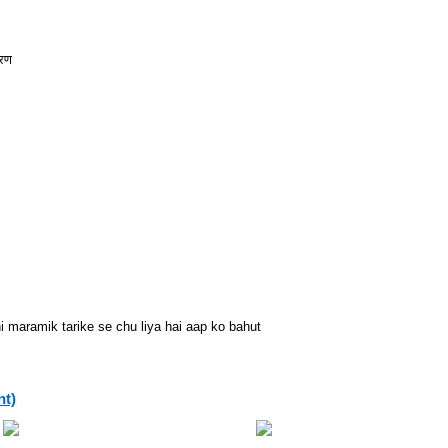
वरण
hi maramik tarike se chu liya hai aap ko bahut
nt)