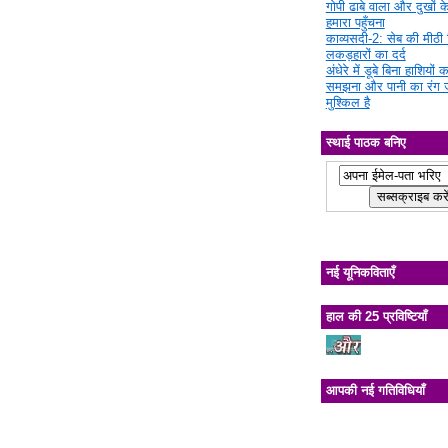
गोपी ढाबे वाला और दुखों क
हमारा पहुँचना
काव्यसदी-2: सेब की मीठी चि
लकड़हारों का दर्द
अंधेरे में डूबे बिना हाशियों क
समझना और पानी का रंग 
मुश्किल है
स्थाई पाठक बनिए
नई यूनिकविताएँ
हाल की 25 प्रविष्टियाँ
आपकी नई गतिविधियाँ