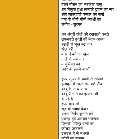
बेशर्म मौसम का सरकता पल्लु
अब विलुप्त हुआ लजाती दुल्हन का रूप
और लहलहाती फसल का समां
गया वो भीनी भीनी हवाओं का
संगीत - सुरमय ।
अब अंगूरी खेतों की रखवाली करते
लपलपाते कुत्तों की बेताब आत्मा
हड्डी से भूख बढ़ा कर
खेल रही
मांस नोचने का खेल
दातों से चबा कर
मासूमियत को
उदर के हवाले करती ।
इधर सूअर के बच्चों से सीखते
हलाहल में अमृत तलाशते जीव
बदबू के साथ साथ
बदबू फैलाने का इल्जाम भी
ढो रहे हैं
इधर देख लो
खुद ही गवाही देकर
अपना निर्णय सुनाने को
एकत्र हुये असंख्य गजराज
जिनकी पवित्र वाणी पर
कीचड़ उछालते
दलदल में से उभरते
कीड़ों का उफान !