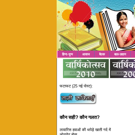
हिन्द-युग्म
आवाज
बैठक
बाल-उद्यान
फटाफट (25 नई पोस्ट):
कौन सही? कौन गलत?
लावारिस हवाओं की थपेड़े खाती गर्द में
लोटपोट होता