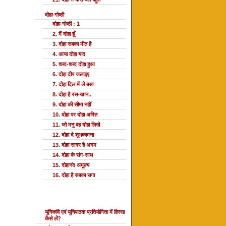
दोहा-गोष्ठी
दोहा-गोष्ठी : 1
2. मैं दोहा हूँ
3. दोहा सबका मीत है
4. आया दोहा याद
5. शब्द-शब्द दोहा हुआ
6. दोहा दीप जलाइए
7. दोहा दिल में ले बसा
8. दोहा है रस-खान..
9. दोहा की सीमा नहीं
10. दोहा पर दोहा अमित
11. जो मनु वह दोहा लिखे
12. दोहा दे शुभकामना
13. दोहा सागर है अगम
14. दोहा के संग-साथ
15. दोहानंद अमूल्य
16. दोहा है सबका सगा
यूनि प्रतियोगिता
यूनिकवि एवं यूनिपाठक प्रतियोगिता में हिस्सा
कैसे लें?