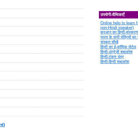
उपयोगी-वीथिकाएँ
Online help to learn H
non-Hindi speaker)
कुरआन का हिन्दी-संस्करण
भारत के सभी मंत्रियों का स
संस्कृत सीखें
हिन्दी का ई-कॉमिक पोर्टल
हिन्दी-अंग्रेज़ी शब्दकोश
हिन्दी-टंकण यंत्र
हिन्दी-हिन्दी शब्दकोश
nt)