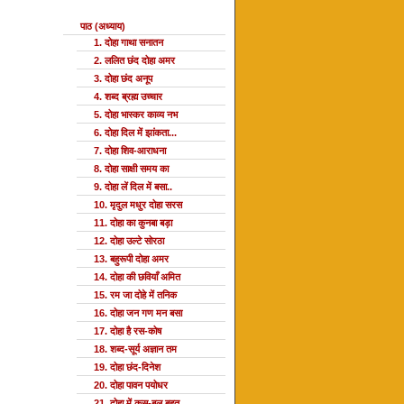
पाठ (अध्याय)
1. दोहा गाथा सनातन
2. ललित छंद दोहा अमर
3. दोहा छंद अनूप
4. शब्द ब्रह्म उच्चार
5. दोहा भास्कर काव्य नभ
6. दोहा दिल में झांकता...
7. दोहा शिव-आराधना
8. दोहा साक्षी समय का
9. दोहा लें दिल में बसा..
10. मृदुल मधुर दोहा सरस
11. दोहा का कुनबा बड़ा
12. दोहा उल्टे सोरठा
13. बहुरूपी दोहा अमर
14. दोहा की छवियाँ अमित
15. रम जा दोहे में तनिक
16. दोहा जन गण मन बसा
17. दोहा है रस-कोष
18. शब्द-सूर्य अज्ञान तम
19. दोहा छंद-दिनेश
20. दोहा पावन पयोधर
21. दोहा में कस-बल बहुत