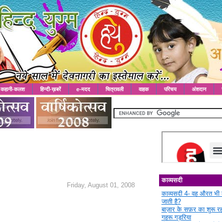
कहानी-कलश
हिन्दी-ख़बरें
e-मदद
चित्रावली
वाहक
परिचय
अंशदान
काव्यसदी
Friday, August 01, 2008
काव्यसदी 4- वह औरत भी 
जाती है?
बाज़ार के सफ़र का शुरू 
गहरू गड़रिया