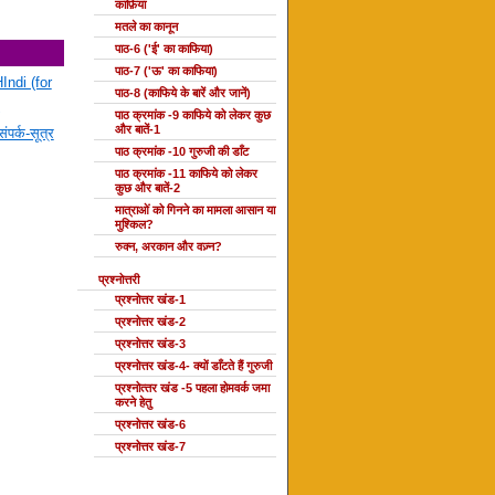
काफ़िया
मतले का कानून
पाठ-6 ('ई' का काफिया)
पाठ-7 ('ऊ' का काफिया)
Indi (for
पाठ-8 (काफिये के बारें और जानें)
पाठ क्रमांक -9 काफिये को लेकर कुछ
और बातें-1
ंपर्क-सूत्र
पाठ क्रमांक -10 गुरुजी की डाँट
पाठ क्रमांक -11 काफिये को लेकर
कुछ और बातें-2
मात्राओं को गिनने का मामला आसान या
मुश्किल?
रुक्न, अरकान और वज़्न?
प्रश्नोत्तरी
प्रश्नोत्तर खंड-1
प्रश्नोत्तर खंड-2
प्रश्नोत्तर खंड-3
प्रश्नोत्तर खंड-4- क्यों डाँटते हैं गुरुजी
प्रश्‍नोत्‍तर खंड -5 पहला होमवर्क जमा
करने हेतु
प्रश्नोत्तर खंड-6
प्रश्नोत्तर खंड-7
दोहा की कक्षाएँ