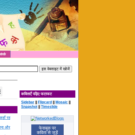
संपर्क
कविताएँ पढ़िए फटाफट
Sidebar
||
Flipcard
||
Mosaic
||
Snapshot
||
Timeslide
कहाँ रह
रहना और
फेसबुक पर
कविता से जुड़ें