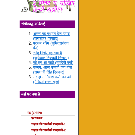
संगीतबद्ध कविताएँ
अरुण यह मधुमय देश हमारा
(जयशंकर प्रसाद)
प्रथम रश्मि (सुमित्रानंदन
पंत)
स्नेह-निर्झर बह गया है
(सूर्यकांत त्रिपाठी निराला)
जो तुम आ जाते (महादेवी वर्मा)
कलम, आज उनकी जय बोल
(रामधारी सिंह दिनकर)
नर हो न निराश करो मन को
(मैथिली शरण गुप्त)
यहाँ पर क्या है
ग़ज़ल की कक्षाएँ
पाठ (अध्याय)
प्रस्तावना
ग़ज़ल की तकनीकी शब्दावली-1
ग़ज़ल की तकनीकी शब्दावली-2