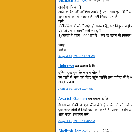
Shailesh Jamloki
का कहना है कि -
अवनीश गौतम जी
आपी कविता की कोशिश अच्छी है पर.. आप इस "मै " लाने
कुछ बातों का तो मतलब ही नहीं निकल रहा है
जैसे
१)"चिडिया में चोंच" सही हो सकता है,, पर बिकुल सही न
२) "औरतों में बच्चे" नहीं समझा?
३)"बच्चों में शहर" ??? बाप रे.. सर के ऊपर से निकल र
सादर
शैलेश
August 01, 2008 11:53 PM
Unknown
का कहना है कि -
दुनिया एक वृत्त के समान गोल है
हम जहाँ से चले वहां फ़िर पहुँच जायेंगे इस कविता में 
अच्छी रचना
August 02, 2008 1:04 AM
Avanish Gautam
का कहना है कि -
शैलेश जम्लोकी जी एक चीज होती है कविता में जो उसे 
एक चीज होती है जिसे सलीका कहते हैं. आपसे विशेष अ
और गहरा अध्ययन करें.
August 02, 2008 11:42 AM
Shailesh Jamloki
का कहना है कि -