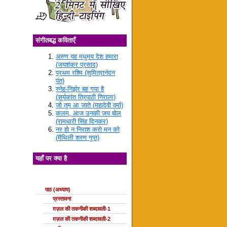
संगीतबद्ध कविताएँ
अरुण यह मधुमय देश हमारा
(जयशंकर प्रसाद)
प्रथम रश्मि (सुमित्रानंदन
पंत)
स्नेह-निर्झर बह गया है
(सूर्यकांत त्रिपाठी निराला)
जो तुम आ जाते (महादेवी वर्मा)
कलम, आज उनकी जय बोल
(रामधारी सिंह दिनकर)
नर हो न निराश करो मन को
(मैथिली शरण गुप्त)
यहाँ पर क्या है
ग़ज़ल की कक्षाएँ
पाठ (अध्याय)
प्रस्तावना
ग़ज़ल की तकनीकी शब्दावली-1
ग़ज़ल की तकनीकी शब्दावली-2