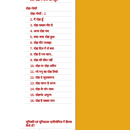
दोहा-गोष्ठी
दोहा-गोष्ठी : 1
2. मैं दोहा हूँ
3. दोहा सबका मीत है
4. आया दोहा याद
5. शब्द-शब्द दोहा हुआ
6. दोहा दीप जलाइए
7. दोहा दिल में ले बसा
8. दोहा है रस-खान..
9. दोहा की सीमा नहीं
10. दोहा पर दोहा अमित
11. जो मनु वह दोहा लिखे
12. दोहा दे शुभकामना
13. दोहा सागर है अगम
14. दोहा के संग-साथ
15. दोहानंद अमूल्य
16. दोहा है सबका सगा
यूनि प्रतियोगिता
यूनिकवि एवं यूनिपाठक प्रतियोगिता में हिस्सा
कैसे लें?