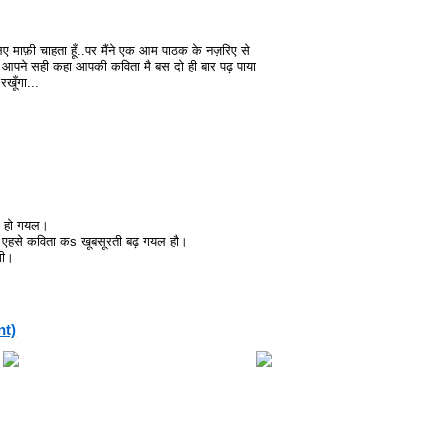
िए माफ़ी चाहता हूँ..पर मैंने एक आम पाठक के नज़रिए से
ैसे आपने सही कहा आपकी कविता मै बस दो ही बार पढ़ पाया
खूँगा...
र हो गयल।
ला एहसे कविता कs खूबसूरती बढ़ गयल हौ।
गी।
nt)