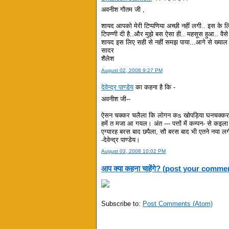
अवनीश गौतम जी ,
शायद आपको मेरी टिप्पणिया अच्छी नहीं लगी.. इस के ल
टिपण्णी दी है..और मुझे बस ऐसा ही.. महसूस हुआ.. व
शायद इस लिए सही से नहीं समझ पाया...आगे से ख्याल र
सादर
शैलेश
August 02, 2008 9:27 PM
देवेन्द्र पाण्डेय
का कहना है कि -
अवनीश जी--
ऐसन चक्कर चलैला कि लोगन कs खोपड़िया घनचक्क
हमें त मजा आ गयल। अंत --- पत्तों में कम्पन- से कइ
एग्यारह बरस बाद छपैला, सौ बरस बाद भी एतने नया ल
-देवेन्द्र पाण्डेय।
August 03, 2008 10:02 PM
आप क्या कहना चाहेंगे? (post your comme
Subscribe to:
Post Comments (Atom)