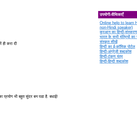
उपयोगी-वीथिकाएँ
Online help to learn H
non-Hindi speaker)
कुरआन का हिन्दी-संस्करण
भारत के सभी मंत्रियों का स
संस्कृत सीखें
ें ही करा दी
हिन्दी का ई-कॉमिक पोर्टल
हिन्दी-अंग्रेज़ी शब्दकोश
हिन्दी-टंकण यंत्र
हिन्दी-हिन्दी शब्दकोश
ा प्रयोग भी बहुत सुंदर बन पडा है. बधाई!