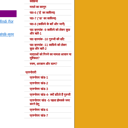
काफ़िया
मतले का कानून
पाठ-6 ('ई' का काफिया)
पाठ-7 ('ऊ' का काफिया)
Indi (for
पाठ-8 (काफिये के बारें और जानें)
पाठ क्रमांक -9 काफिये को लेकर कुछ
और बातें-1
ंपर्क-सूत्र
पाठ क्रमांक -10 गुरुजी की डाँट
पाठ क्रमांक -11 काफिये को लेकर
कुछ और बातें-2
मात्राओं को गिनने का मामला आसान या
मुश्किल?
रुक्न, अरकान और वज़्न?
प्रश्नोत्तरी
प्रश्नोत्तर खंड-1
प्रश्नोत्तर खंड-2
प्रश्नोत्तर खंड-3
प्रश्नोत्तर खंड-4- क्यों डाँटते हैं गुरुजी
प्रश्‍नोत्‍तर खंड -5 पहला होमवर्क जमा
करने हेतु
प्रश्नोत्तर खंड-6
प्रश्नोत्तर खंड-7
दोहा की कक्षाएँ