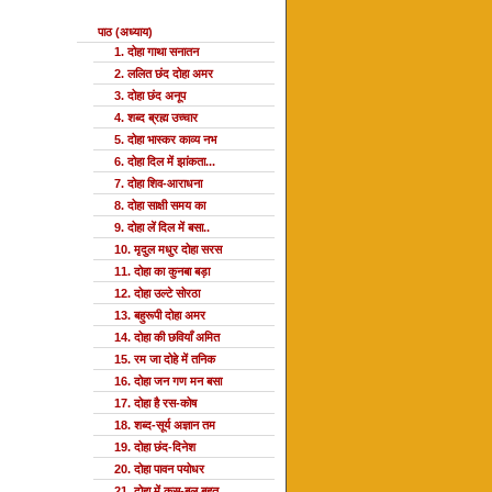
पाठ (अध्याय)
1. दोहा गाथा सनातन
2. ललित छंद दोहा अमर
3. दोहा छंद अनूप
4. शब्द ब्रह्म उच्चार
5. दोहा भास्कर काव्य नभ
6. दोहा दिल में झांकता...
7. दोहा शिव-आराधना
8. दोहा साक्षी समय का
9. दोहा लें दिल में बसा..
10. मृदुल मधुर दोहा सरस
11. दोहा का कुनबा बड़ा
12. दोहा उल्टे सोरठा
13. बहुरूपी दोहा अमर
14. दोहा की छवियाँ अमित
15. रम जा दोहे में तनिक
16. दोहा जन गण मन बसा
17. दोहा है रस-कोष
18. शब्द-सूर्य अज्ञान तम
19. दोहा छंद-दिनेश
20. दोहा पावन पयोधर
21. दोहा में कस-बल बहुत