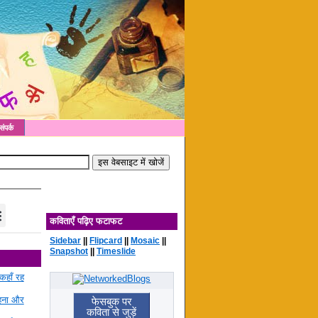
संपर्क
कविताएँ पढ़िए फटाफट
Sidebar
||
Flipcard
||
Mosaic
||
Snapshot
||
Timeslide
कहाँ रह
रहना और
फेसबुक पर
कविता से जुड़ें