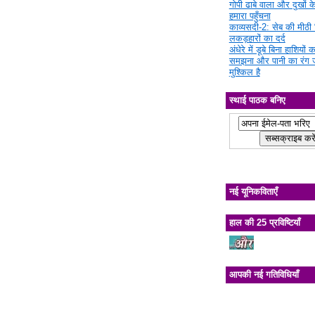
गोपी ढाबे वाला और दुखों क
हमारा पहुँचना
काव्यसदी-2: सेब की मीठी चि
लकड़हारों का दर्द
अंधेरे में डूबे बिना हाशियों क
समझना और पानी का रंग 
मुश्किल है
स्थाई पाठक बनिए
नई यूनिकविताएँ
हाल की 25 प्रविष्टियाँ
आपकी नई गतिविधियाँ