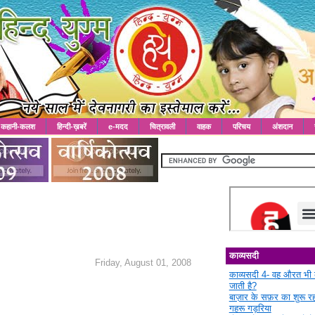
कहानी-कलश
हिन्दी-ख़बरें
e-मदद
चित्रावली
वाहक
परिचय
अंशदान
काव्यसदी
Friday, August 01, 2008
काव्यसदी 4- वह औरत भी 
जाती है?
बाज़ार के सफ़र का शुरू 
गहरू गड़रिया