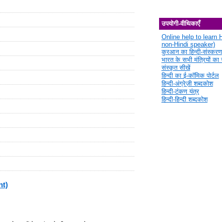
उपयोगी-वीथिकाएँ
Online help to learn H
non-Hindi speaker)
कुरआन का हिन्दी-संस्करण
भारत के सभी मंत्रियों का स
संस्कृत सीखें
हिन्दी का ई-कॉमिक पोर्टल
हिन्दी-अंग्रेज़ी शब्दकोश
हिन्दी-टंकण यंत्र
हिन्दी-हिन्दी शब्दकोश
nt)