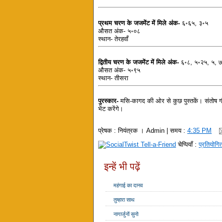
प्रथम चरण के जजमेंट में मिले अंक-
६॰६५, ३॰५
औसत अंक- ५॰०८
स्थान- तेरहवाँ
द्वितीय चरण के जजमेंट में मिले अंक-
६॰८, ५॰२५, ५, 
औसत अंक- ५॰९५
स्थान- तीसरा
पुरस्कार-
मसि-कागद की ओर से कुछ पुस्तकें। संतोष गौड़
भेंट करेंगे।
प्रेषक :
नियंत्रक । Admin
| समय :
4:35 PM
चेप्पियाँ :
प्रतियोगि
इन्हें भी पढ़ें
महंगाई का दानव
तुम्हारा साथ
नागार्जुनों सुनो