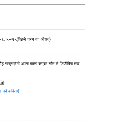
७॰६, ५॰०७५(पिछले चरण का औसत)
 राष्ट्रप्रेमी अपना काव्य-संग्रह 'मौत से जिजीविषा तक'
ता की कविताएँ