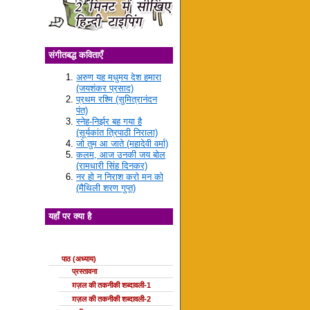
संगीतबद्ध कविताएँ
अरुण यह मधुमय देश हमारा
(जयशंकर प्रसाद)
प्रथम रश्मि (सुमित्रानंदन
पंत)
स्नेह-निर्झर बह गया है
(सूर्यकांत त्रिपाठी निराला)
जो तुम आ जाते (महादेवी वर्मा)
कलम, आज उनकी जय बोल
(रामधारी सिंह दिनकर)
नर हो न निराश करो मन को
(मैथिली शरण गुप्त)
यहाँ पर क्या है
ग़ज़ल की कक्षाएँ
पाठ (अध्याय)
प्रस्तावना
ग़ज़ल की तकनीकी शब्दावली-1
ग़ज़ल की तकनीकी शब्दावली-2