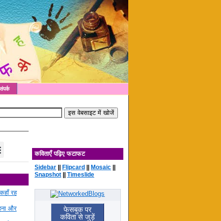
संपर्क
कविताएँ पढ़िए फटाफट
Sidebar
||
Flipcard
||
Mosaic
||
Snapshot
||
Timeslide
कहाँ रह
रहना और
फेसबुक पर
कविता से जुड़ें