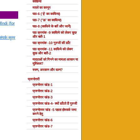
काफ़िया
मतले का कानून
पाठ-6 ('ई' का काफिया)
पाठ-7 ('ऊ' का काफिया)
Indi (for
पाठ-8 (काफिये के बारें और जानें)
पाठ क्रमांक -9 काफिये को लेकर कुछ
और बातें-1
ंपर्क-सूत्र
पाठ क्रमांक -10 गुरुजी की डाँट
पाठ क्रमांक -11 काफिये को लेकर
कुछ और बातें-2
मात्राओं को गिनने का मामला आसान या
मुश्किल?
रुक्न, अरकान और वज़्न?
प्रश्नोत्तरी
प्रश्नोत्तर खंड-1
प्रश्नोत्तर खंड-2
प्रश्नोत्तर खंड-3
प्रश्नोत्तर खंड-4- क्यों डाँटते हैं गुरुजी
प्रश्‍नोत्‍तर खंड -5 पहला होमवर्क जमा
करने हेतु
प्रश्नोत्तर खंड-6
प्रश्नोत्तर खंड-7
दोहा की कक्षाएँ