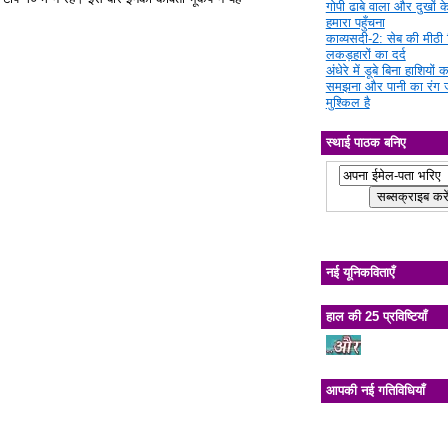
गोपी ढाबे वाला और दुखों क
हमारा पहुँचना
काव्यसदी-2: सेब की मीठी चि
लकड़हारों का दर्द
अंधेरे में डूबे बिना हाशियों क
समझना और पानी का रंग 
मुश्किल है
स्थाई पाठक बनिए
नई यूनिकविताएँ
हाल की 25 प्रविष्टियाँ
आपकी नई गतिविधियाँ