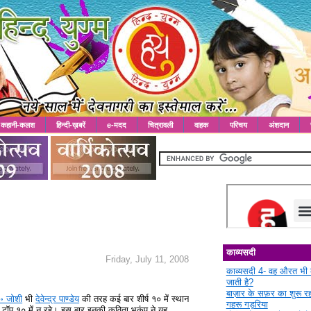
कहानी-कलश
हिन्दी-ख़बरें
e-मदद
चित्रावली
वाहक
परिचय
अंशदान
काव्यसदी
Friday, July 11, 2008
काव्यसदी 4- वह औरत भी 
जाती है?
बाज़ार के सफ़र का शुरू 
े॰ जोशी
भी
देवेन्द्र पाण्डेय
की तरह कई बार शीर्ष १० में स्थान
गहरू गड़रिया
 टॉप १० में न रहे। इस बार इनकी कविता भूकंप ने यह