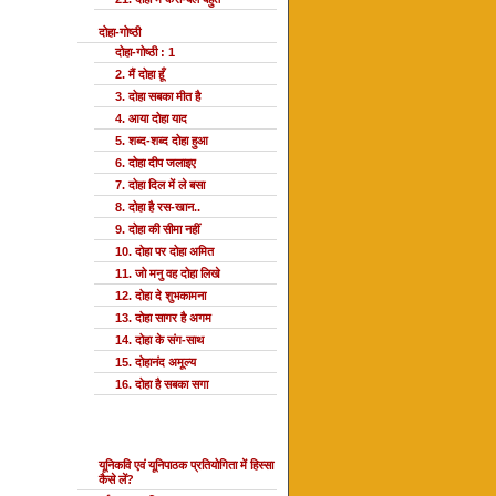
दोहा-गोष्ठी
दोहा-गोष्ठी : 1
2. मैं दोहा हूँ
3. दोहा सबका मीत है
4. आया दोहा याद
5. शब्द-शब्द दोहा हुआ
6. दोहा दीप जलाइए
7. दोहा दिल में ले बसा
8. दोहा है रस-खान..
9. दोहा की सीमा नहीं
10. दोहा पर दोहा अमित
11. जो मनु वह दोहा लिखे
12. दोहा दे शुभकामना
13. दोहा सागर है अगम
14. दोहा के संग-साथ
15. दोहानंद अमूल्य
16. दोहा है सबका सगा
यूनि प्रतियोगिता
यूनिकवि एवं यूनिपाठक प्रतियोगिता में हिस्सा
कैसे लें?