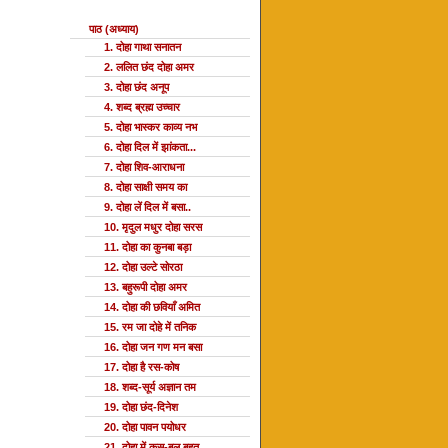
पाठ (अध्याय)
1. दोहा गाथा सनातन
2. ललित छंद दोहा अमर
3. दोहा छंद अनूप
4. शब्द ब्रह्म उच्चार
5. दोहा भास्कर काव्य नभ
6. दोहा दिल में झांकता...
7. दोहा शिव-आराधना
8. दोहा साक्षी समय का
9. दोहा लें दिल में बसा..
10. मृदुल मधुर दोहा सरस
11. दोहा का कुनबा बड़ा
12. दोहा उल्टे सोरठा
13. बहुरूपी दोहा अमर
14. दोहा की छवियाँ अमित
15. रम जा दोहे में तनिक
16. दोहा जन गण मन बसा
17. दोहा है रस-कोष
18. शब्द-सूर्य अज्ञान तम
19. दोहा छंद-दिनेश
20. दोहा पावन पयोधर
21. दोहा में कस-बल बहुत