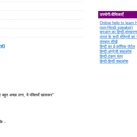
उपयोगी-वीथिकाएँ
Online help to learn H
non-Hindi speaker)
कुरआन का हिन्दी-संस्करण
भारत के सभी मंत्रियों का स
संस्कृत सीखें
nt)
हिन्दी का ई-कॉमिक पोर्टल
हिन्दी-अंग्रेज़ी शब्दकोश
हिन्दी-टंकण यंत्र
हिन्दी-हिन्दी शब्दकोश
 बहुत अच्छा लगा, ये पंक्तियाँ खासकर"
कि -