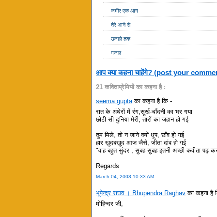
जमीर एक आग
तेरे आने से
उजाले तक
गजल
आप क्या कहना चाहेंगे? (post your comme
21 कविताप्रेमियों का कहना है :
seema gupta
का कहना है कि -
रात के अंधेरों में रंग,सूर्ख-चाँदनी का भर गया
छोटी सी दुनिया मेरी, तारों का जहान हो गई
तुम मिले, तो न जाने क्यों धूप, छाँव हो गई
हार खुदबखुद आज जैसे, जीता दांव हो गई
"वाह बहुत सुंदर , सुबह सुबह इतनी अच्छी कवीता पढ़ कर
Regards
March 04, 2008 10:33 AM
भूपेन्द्र राघव । Bhupendra Raghav
का कहना है 
मोहिन्दर जी,