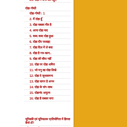
दोहा-गोष्ठी
दोहा-गोष्ठी : 1
2. मैं दोहा हूँ
3. दोहा सबका मीत है
4. आया दोहा याद
5. शब्द-शब्द दोहा हुआ
6. दोहा दीप जलाइए
7. दोहा दिल में ले बसा
8. दोहा है रस-खान..
9. दोहा की सीमा नहीं
10. दोहा पर दोहा अमित
11. जो मनु वह दोहा लिखे
12. दोहा दे शुभकामना
13. दोहा सागर है अगम
14. दोहा के संग-साथ
15. दोहानंद अमूल्य
16. दोहा है सबका सगा
यूनि प्रतियोगिता
यूनिकवि एवं यूनिपाठक प्रतियोगिता में हिस्सा
कैसे लें?