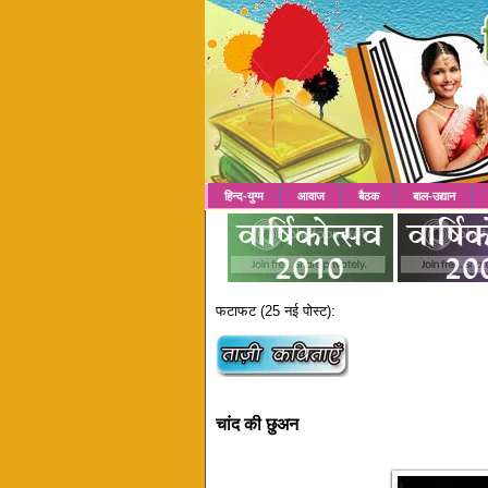
हिन्द-युग्म
आवाज
बैठक
बाल-उद्यान
फटाफट (25 नई पोस्ट):
चांद की छुअन