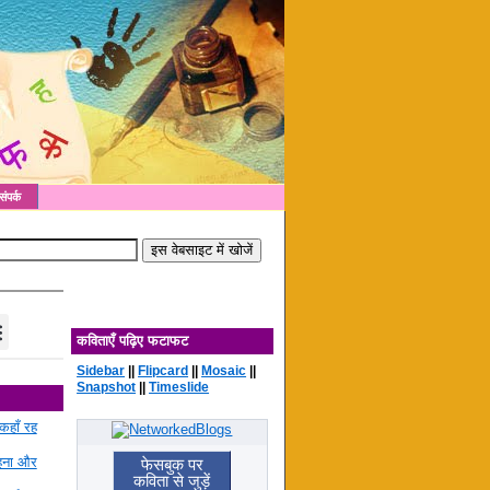
संपर्क
कविताएँ पढ़िए फटाफट
Sidebar
||
Flipcard
||
Mosaic
||
Snapshot
||
Timeslide
कहाँ रह
रहना और
फेसबुक पर
कविता से जुड़ें