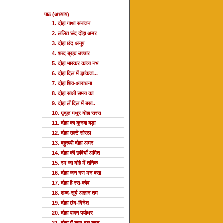
पाठ (अध्याय)
1. दोहा गाथा सनातन
2. ललित छंद दोहा अमर
3. दोहा छंद अनूप
4. शब्द ब्रह्म उच्चार
5. दोहा भास्कर काव्य नभ
6. दोहा दिल में झांकता...
7. दोहा शिव-आराधना
8. दोहा साक्षी समय का
9. दोहा लें दिल में बसा..
10. मृदुल मधुर दोहा सरस
11. दोहा का कुनबा बड़ा
12. दोहा उल्टे सोरठा
13. बहुरूपी दोहा अमर
14. दोहा की छवियाँ अमित
15. रम जा दोहे में तनिक
16. दोहा जन गण मन बसा
17. दोहा है रस-कोष
18. शब्द-सूर्य अज्ञान तम
19. दोहा छंद-दिनेश
20. दोहा पावन पयोधर
21. दोहा में कस-बल बहुत