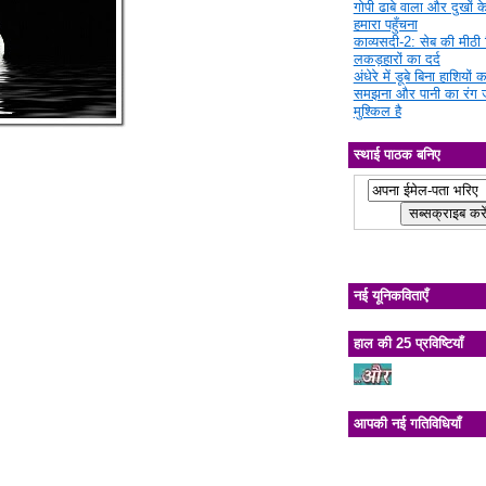
गोपी ढाबे वाला और दुखों क
हमारा पहुँचना
काव्यसदी-2: सेब की मीठी चि
लकड़हारों का दर्द
अंधेरे में डूबे बिना हाशियों क
समझना और पानी का रंग 
मुश्किल है
स्थाई पाठक बनिए
नई यूनिकविताएँ
हाल की 25 प्रविष्टियाँ
आपकी नई गतिविधियाँ