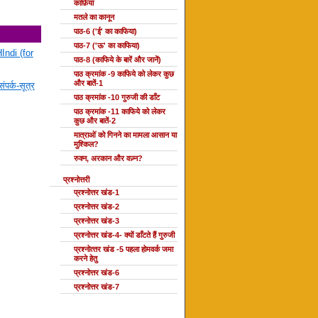
काफ़िया
मतले का कानून
पाठ-6 ('ई' का काफिया)
पाठ-7 ('ऊ' का काफिया)
Indi (for
पाठ-8 (काफिये के बारें और जानें)
पाठ क्रमांक -9 काफिये को लेकर कुछ
और बातें-1
ंपर्क-सूत्र
पाठ क्रमांक -10 गुरुजी की डाँट
पाठ क्रमांक -11 काफिये को लेकर
कुछ और बातें-2
मात्राओं को गिनने का मामला आसान या
मुश्किल?
रुक्न, अरकान और वज़्न?
प्रश्नोत्तरी
प्रश्नोत्तर खंड-1
प्रश्नोत्तर खंड-2
प्रश्नोत्तर खंड-3
प्रश्नोत्तर खंड-4- क्यों डाँटते हैं गुरुजी
प्रश्‍नोत्‍तर खंड -5 पहला होमवर्क जमा
करने हेतु
प्रश्नोत्तर खंड-6
प्रश्नोत्तर खंड-7
दोहा की कक्षाएँ