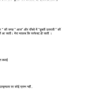
ज एक " की जगह " आज" और पाँचवे में "डूबती उतराती " की
ं आ जाती। मेरा मतलब कि परफेक्ट हो जाती ।
हुत बधाई
्कृष्ठता पर कोई प्रश्न नहीं..