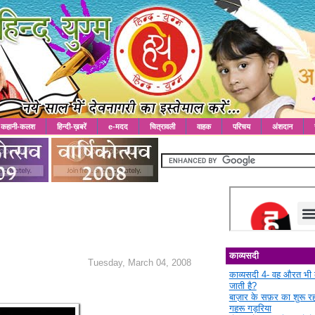
कहानी-कलश
हिन्दी-ख़बरें
e-मदद
चित्रावली
वाहक
परिचय
अंशदान
काव्यसदी
Tuesday, March 04, 2008
काव्यसदी 4- वह औरत भी 
जाती है?
बाज़ार के सफ़र का शुरू 
गहरू गड़रिया