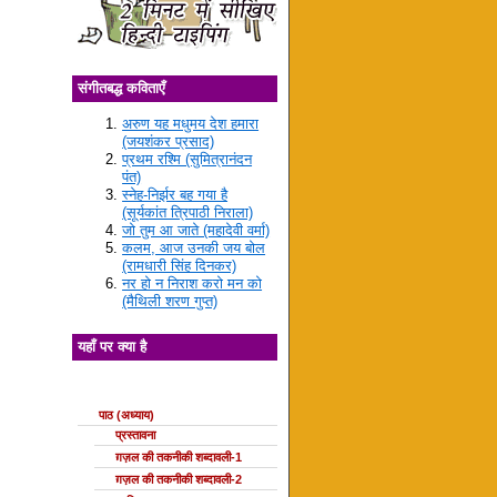
संगीतबद्ध कविताएँ
अरुण यह मधुमय देश हमारा
(जयशंकर प्रसाद)
प्रथम रश्मि (सुमित्रानंदन
पंत)
स्नेह-निर्झर बह गया है
(सूर्यकांत त्रिपाठी निराला)
जो तुम आ जाते (महादेवी वर्मा)
कलम, आज उनकी जय बोल
(रामधारी सिंह दिनकर)
नर हो न निराश करो मन को
(मैथिली शरण गुप्त)
यहाँ पर क्या है
ग़ज़ल की कक्षाएँ
पाठ (अध्याय)
प्रस्तावना
ग़ज़ल की तकनीकी शब्दावली-1
ग़ज़ल की तकनीकी शब्दावली-2