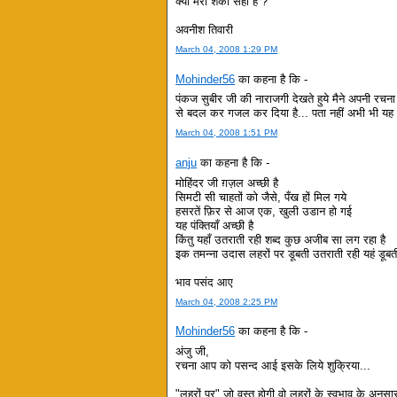
क्या मेरी शंका सही है ?
अवनीश तिवारी
March 04, 2008 1:29 PM
Mohinder56
का कहना है कि -
पंकज सुबीर जी की नाराजगी देखते हुये मैने अपनी रचना
से बदल कर गजल कर दिया है... पता नहीं अभी भी यह कित
March 04, 2008 1:51 PM
anju
का कहना है कि -
मोहिंदर जी ग़ज़ल अच्छी है
सिमटी सी चाहतों को जैसे, पँख हों मिल गये
हसरतें फ़िर से आज एक, खुली उडान हो गई
यह पंक्तियाँ अच्छी है
किंतु यहाँ उतराती रही शब्द कुछ अजीब सा लग रहा है
इक तमन्ना उदास लहरों पर डूबती उतराती रही यहं डूबती
भाव पसंद आए
March 04, 2008 2:25 PM
Mohinder56
का कहना है कि -
अंजु जी,
रचना आप को पसन्द आई इसके लिये शुक्रिया...
"लहरों पर" जो वस्तु होगी वो लहरों के स्वभाव के अनुस