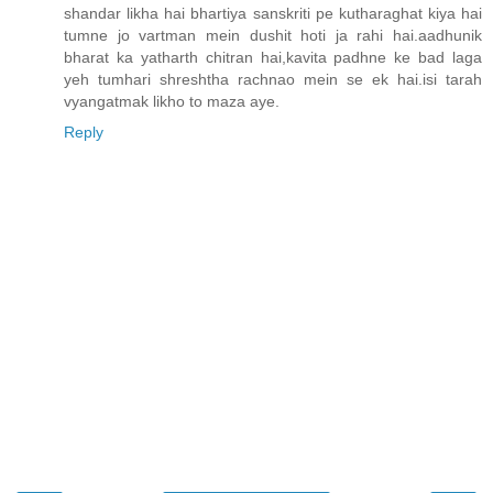
shandar likha hai bhartiya sanskriti pe kutharaghat kiya hai
tumne jo vartman mein dushit hoti ja rahi hai.aadhunik
bharat ka yatharth chitran hai,kavita padhne ke bad laga
yeh tumhari shreshtha rachnao mein se ek hai.isi tarah
vyangatmak likho to maza aye.
Reply