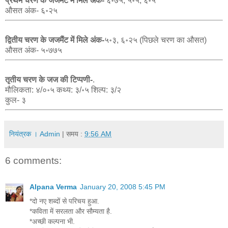
प्रथम चरण के जजमेंट में मिले अंक-
६॰७५, ५॰५, ६॰५
औसत अंक- ६॰२५
द्वितीय चरण के जजमैंट में मिले अंक-
५॰३, ६॰२५ (पिछले चरण का औसत)
औसत अंक- ५॰७७५
तृतीय चरण के जज की टिप्पणी-
.
मौलिकता: ४/०॰५ कथ्य: ३/॰५ शिल्प: ३/२
कुल- ३
नियंत्रक । Admin
| समय :
9:56 AM
6 comments:
Alpana Verma
January 20, 2008 5:45 PM
*दो नए शब्दों से परिचय हुआ.
*कविता में सरलता और सौम्यता है.
*अच्छी कल्पना भी.