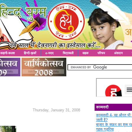
कहानी-कलश
हिन्दी-ख़बरें
e-मदद
चित्रावली
वाहक
परिचय
अंशदान
काव्यसदी
Thursday, January 31, 2008
काव्यसदी 4- वह औरत भी 
जाती है?
बाज़ार के सफ़र का शुरू 
गहरू गड़रिया