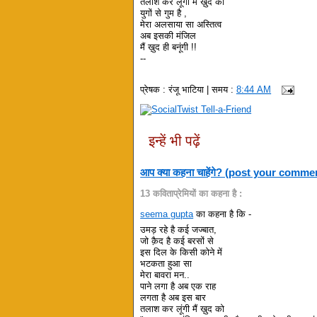
तलाश कर लूंगी मैं ख़ुद को
युगों से गुम है ,
मेरा अलसाया सा अस्तित्व
अब इसकी मंजिल
मैं ख़ुद ही बनूंगी !!
--
प्रेषक :
रंजू भाटिया
| समय :
8:44 AM
इन्हें भी पढ़ें
आप क्या कहना चाहेंगे? (post your comme
13 कविताप्रेमियों का कहना है :
seema gupta
का कहना है कि -
उमड़ रहे है कई जज्बात,
जो क़ैद है कई बरसों से
इस दिल के किसी कोने में
भटकता हुआ सा
मेरा बावरा मन..
पाने लगा है अब एक राह
लगता है अब इस बार
तलाश कर लूंगी मैं ख़ुद को