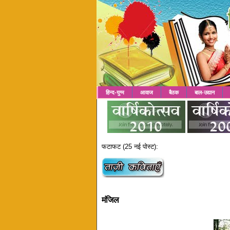
हिन्द-युग्म
आवाज
बैठक
बाल-उद्यान
फटाफट (25 नई पोस्ट):
मंजिल