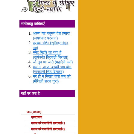
संगीतबद्ध कविताएँ
अरुण यह मधुमय देश हमारा
(जयशंकर प्रसाद)
प्रथम रश्मि (सुमित्रानंदन
पंत)
स्नेह-निर्झर बह गया है
(सूर्यकांत त्रिपाठी निराला)
जो तुम आ जाते (महादेवी वर्मा)
कलम, आज उनकी जय बोल
(रामधारी सिंह दिनकर)
नर हो न निराश करो मन को
(मैथिली शरण गुप्त)
यहाँ पर क्या है
ग़ज़ल की कक्षाएँ
पाठ (अध्याय)
प्रस्तावना
ग़ज़ल की तकनीकी शब्दावली-1
ग़ज़ल की तकनीकी शब्दावली-2