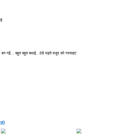
है.
म बन गई... बहुत बहुत बधाई.. ठंडे पड़ते वजूद को गरमाहट
nt)