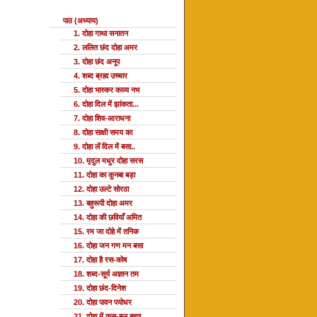
पाठ (अध्याय)
1. दोहा गाथा सनातन
2. ललित छंद दोहा अमर
3. दोहा छंद अनूप
4. शब्द ब्रह्म उच्चार
5. दोहा भास्कर काव्य नभ
6. दोहा दिल में झांकता...
7. दोहा शिव-आराधना
8. दोहा साक्षी समय का
9. दोहा लें दिल में बसा..
10. मृदुल मधुर दोहा सरस
11. दोहा का कुनबा बड़ा
12. दोहा उल्टे सोरठा
13. बहुरूपी दोहा अमर
14. दोहा की छवियाँ अमित
15. रम जा दोहे में तनिक
16. दोहा जन गण मन बसा
17. दोहा है रस-कोष
18. शब्द-सूर्य अज्ञान तम
19. दोहा छंद-दिनेश
20. दोहा पावन पयोधर
21. दोहा में कस-बल बहुत