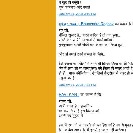
मैं ख़ुद ही बनूंगी !!
शुभ कामनाएं और बधाई
January 31, 2008 3:40 PM
भूपेन्द्र राघव । Bhupendra Raghav
का कहना है 
रंजू जी,
मंजिल सुन्दर है.. रास्ते कठिन है तो क्या हुआ..
रास्ते कट जायेंगे आसानी से यकीं मानिये..
गुनगुनाकर चलते रहिये बस कलम का लिखा हुआ..
और हाँ बधाई स्वर्ण कमल के लिये..
वैसे रंजना जी "पोल" मे हमने भी हिस्सा लिया था तो "प
जेब में लगा लो तो पोला(कैप) की क्लिप ही नज़र आती है 
ही ही.. माफ कीजियेगा.. उंगलियाँ कंट्रोल से बाहर ह
- पुनः बधाई..
January 31, 2008 7:33 PM
RAVI KANT
का कहना है कि -
रंजना जी,
प्यारी रचना है। हालांकि-
बंद कर लिया है इस किरण को
अपनी बंद मुट्ठी में
इस किरण कॊ बंद करने की ख्वाहिश क्यों? क्या ये मुक्त 
है। कविता अच्छी है, मैं इससे इनकार नही करूँगा।