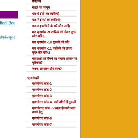
काफ़िया
मतले का कानून
पाठ-6 ('ई' का काफिया)
पाठ-7 ('ऊ' का काफिया)
Indi (for
पाठ-8 (काफिये के बारें और जानें)
पाठ क्रमांक -9 काफिये को लेकर कुछ
और बातें-1
ंपर्क-सूत्र
पाठ क्रमांक -10 गुरुजी की डाँट
पाठ क्रमांक -11 काफिये को लेकर
कुछ और बातें-2
मात्राओं को गिनने का मामला आसान या
मुश्किल?
रुक्न, अरकान और वज़्न?
प्रश्नोत्तरी
प्रश्नोत्तर खंड-1
प्रश्नोत्तर खंड-2
प्रश्नोत्तर खंड-3
प्रश्नोत्तर खंड-4- क्यों डाँटते हैं गुरुजी
प्रश्‍नोत्‍तर खंड -5 पहला होमवर्क जमा
करने हेतु
प्रश्नोत्तर खंड-6
प्रश्नोत्तर खंड-7
दोहा की कक्षाएँ