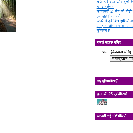
गोपी ढाबे वाला और दुखों क
हमारा पहुँचना
काव्यसदी-2: सेब की मीठी चि
लकड़हारों का दर्द
अंधेरे में डूबे बिना हाशियों क
समझना और पानी का रंग 
मुश्किल है
स्थाई पाठक बनिए
नई यूनिकविताएँ
हाल की 25 प्रविष्टियाँ
आपकी नई गतिविधियाँ