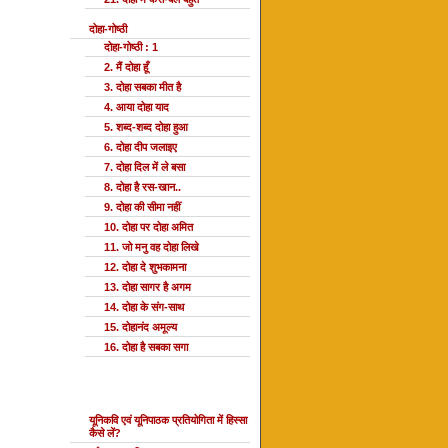
दोहा-गोष्ठी
दोहा-गोष्ठी : 1
2. मैं दोहा हूँ
3. दोहा सबका मीत है
4. आया दोहा याद
5. शब्द-शब्द दोहा हुआ
6. दोहा दीप जलाइए
7. दोहा दिल में ले बसा
8. दोहा है रस-खान..
9. दोहा की सीमा नहीं
10. दोहा पर दोहा अमित
11. जो मनु वह दोहा लिखे
12. दोहा दे शुभकामना
13. दोहा सागर है अगम
14. दोहा के संग-साथ
15. दोहानंद अमूल्य
16. दोहा है सबका सगा
यूनि प्रतियोगिता
यूनिकवि एवं यूनिपाठक प्रतियोगिता में हिस्सा
कैसे लें?