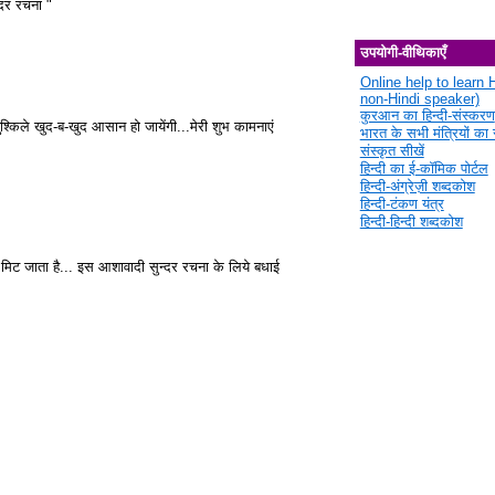
ंदर रचना "
उपयोगी-वीथिकाएँ
Online help to learn H
non-Hindi speaker)
कुरआन का हिन्दी-संस्करण
श्किले खुद-ब-खुद आसान हो जायेंगी...मेरी शुभ कामनाएं
भारत के सभी मंत्रियों का स
संस्कृत सीखें
हिन्दी का ई-कॉमिक पोर्टल
हिन्दी-अंग्रेज़ी शब्दकोश
हिन्दी-टंकण यंत्र
हिन्दी-हिन्दी शब्दकोश
िट जाता है... इस आशावादी सुन्दर रचना के लिये बधाई