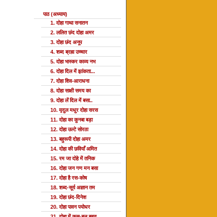
पाठ (अध्याय)
1. दोहा गाथा सनातन
2. ललित छंद दोहा अमर
3. दोहा छंद अनूप
4. शब्द ब्रह्म उच्चार
5. दोहा भास्कर काव्य नभ
6. दोहा दिल में झांकता...
7. दोहा शिव-आराधना
8. दोहा साक्षी समय का
9. दोहा लें दिल में बसा..
10. मृदुल मधुर दोहा सरस
11. दोहा का कुनबा बड़ा
12. दोहा उल्टे सोरठा
13. बहुरूपी दोहा अमर
14. दोहा की छवियाँ अमित
15. रम जा दोहे में तनिक
16. दोहा जन गण मन बसा
17. दोहा है रस-कोष
18. शब्द-सूर्य अज्ञान तम
19. दोहा छंद-दिनेश
20. दोहा पावन पयोधर
21. दोहा में कस-बल बहुत