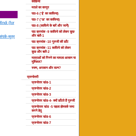
काफ़िया
मतले का कानून
पाठ-6 ('ई' का काफिया)
पाठ-7 ('ऊ' का काफिया)
Indi (for
पाठ-8 (काफिये के बारें और जानें)
पाठ क्रमांक -9 काफिये को लेकर कुछ
और बातें-1
ंपर्क-सूत्र
पाठ क्रमांक -10 गुरुजी की डाँट
पाठ क्रमांक -11 काफिये को लेकर
कुछ और बातें-2
मात्राओं को गिनने का मामला आसान या
मुश्किल?
रुक्न, अरकान और वज़्न?
प्रश्नोत्तरी
प्रश्नोत्तर खंड-1
प्रश्नोत्तर खंड-2
प्रश्नोत्तर खंड-3
प्रश्नोत्तर खंड-4- क्यों डाँटते हैं गुरुजी
प्रश्‍नोत्‍तर खंड -5 पहला होमवर्क जमा
करने हेतु
प्रश्नोत्तर खंड-6
प्रश्नोत्तर खंड-7
दोहा की कक्षाएँ