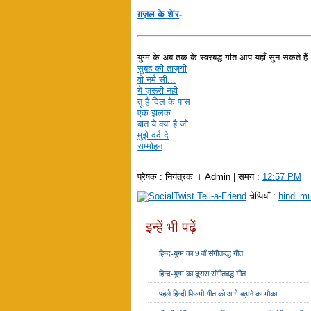
ग़ज़ल के शे'र
-
युग्म के अब तक के स्वरबद्ध गीत आप यहाँ सुन सकते हैं 
सुबह की ताज़गी
वो नर्म सी...
ये ज़रूरी नही
तू है दिल के पास
एक झलक
बात ये क्या है जो
मुझे दर्द दे
सम्मोहन
प्रेषक :
नियंत्रक । Admin
| समय :
12:57 PM
चेप्पियाँ :
hindi m
इन्हें भी पढ़ें
हिन्द-युग्म का 9 वाँ संगीतबद्ध गीत
हिन्द-युग्म का दूसरा संगीतबद्ध गीत
पहले हिन्दी फिल्मी गीत को आगे बढ़ाने का मौका