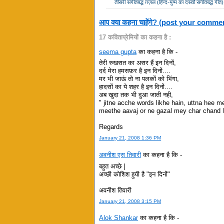
तीसरी संगीतबद्ध ग़ज़ल (हिन्द-युग्म का दसवाँ संगीतबद्ध गीत)
आप क्या कहना चाहेंगे? (post your comme
17 कविताप्रेमियों का कहना है :
seema gupta
का कहना है कि -
तेरी रुखसत का असर हैं इन दिनों,
दर्द मेरा हमसफ़र है इन दिनों....
मर भी जाऊं तो ना पलकों को भिंगा,
हादसों का ये शहर है इन दिनों....
अब खुदा तक भी दुआ जाती नही,
" jitne acche words likhe hain, uttna hee 
meethe aavaj or ne gazal mey char chand lg
Regards
January 21, 2008 1:36 PM
अवनीश एस तिवारी
का कहना है कि -
बहुत अच्छे |
अच्छी कोशिश हुयी है "इन दिनों"
अवनीश तिवारी
January 21, 2008 3:15 PM
Alok Shankar
का कहना है कि -