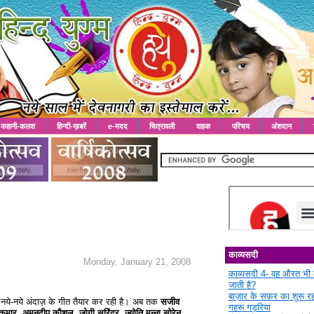
कहानी-कलश
हिन्दी-ख़बरें
e-मदद
चित्रावली
वाहक
परिचय
अंशदान
काव्यसदी
Monday, January 21, 2008
काव्यसदी 4- वह औरत भी 
जाती है?
बाज़ार के सफ़र का शुरू 
 लिए नये-नये अंदाज़ के गीत तैयार कर रही है। अब तक
सजीव
गहरू गड़रिया
ुमार, अमनदीप कौशल, जोगी सुरिंदर, ज्योति मुन्ना सोरेन