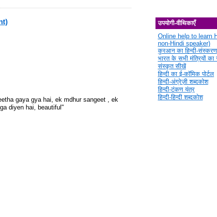
nt)
उपयोगी-वीथिकाएँ
Online help to learn H
non-Hindi speaker)
कुरआन का हिन्दी-संस्करण
भारत के सभी मंत्रियों का स
संस्कृत सीखें
हिन्दी का ई-कॉमिक पोर्टल
हिन्दी-अंग्रेज़ी शब्दकोश
हिन्दी-टंकण यंत्र
हिन्दी-हिन्दी शब्दकोश
meetha gaya gya hai, ek mdhur sangeet , ek
a diyen hai, beautiful"