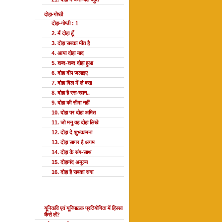
दोहा-गोष्ठी
दोहा-गोष्ठी : 1
2. मैं दोहा हूँ
3. दोहा सबका मीत है
4. आया दोहा याद
5. शब्द-शब्द दोहा हुआ
6. दोहा दीप जलाइए
7. दोहा दिल में ले बसा
8. दोहा है रस-खान..
9. दोहा की सीमा नहीं
10. दोहा पर दोहा अमित
11. जो मनु वह दोहा लिखे
12. दोहा दे शुभकामना
13. दोहा सागर है अगम
14. दोहा के संग-साथ
15. दोहानंद अमूल्य
16. दोहा है सबका सगा
यूनि प्रतियोगिता
यूनिकवि एवं यूनिपाठक प्रतियोगिता में हिस्सा
कैसे लें?