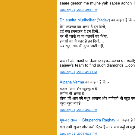
saare geeton me mujhe yah sabse achchi l
January 21, 2008 3:54 PM
Dr. sunita Mudholkar (Yadav)
का कहना है कि -
तेरी रुखसत का असर हैं इन दिनों,
दर्द मेरा हमसफ़र है इन दिनों....
मर भी जाऊं तो ना पलकों को भिंगा,
हादसों का ये शहर है इन दिनों....
अब खुदा तक भी दुआ जाती नही,
wah ! ati madhur ,karnpriiya...abha u r real
sajeev's team to find such diamonds ...con
January 21, 2008 4:11 PM
Alpana Verma
का कहना है कि -
ग़ज़ल -सभी शेर खूबसूरत हैं.
संगीत भी अच्छा है.
शोभा जी आप की मधुर आवाज़ और गायिकी भी बहुत प
बहुत बहुत बधाई.
January 21, 2008 4:43 PM
भूपेन्द्र राघव । Bhupendra Raghav
का कहना है 
गीत सभी सुन्दर और कर्ण प्रिय है मगर सच कहूँ तो मुझे
January 21, 2008 6:18 PM