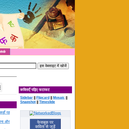
संपर्क
कविताएँ पढ़िए फटाफट
Sidebar
||
Flipcard
||
Mosaic
||
Snapshot
||
Timeslide
कहाँ रह
रहना और
फेसबुक पर
कविता से जुड़ें