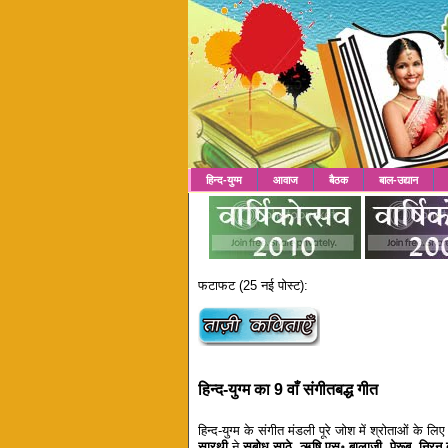
हिन्द-युग्म
आवाज
बैठक
बाल-उद्यान
फटाफट (25 नई पोस्ट):
हिन्द-युग्म का 9 वाँ संगीतबद्ध गीत
हिन्द-युग्म के संगीत मंडली पूरे जोश में श्रोताओं के
सारथी
ने
सुबोध साठे, ऋषि एस॰ बालाजी, पेरूब, निरन क