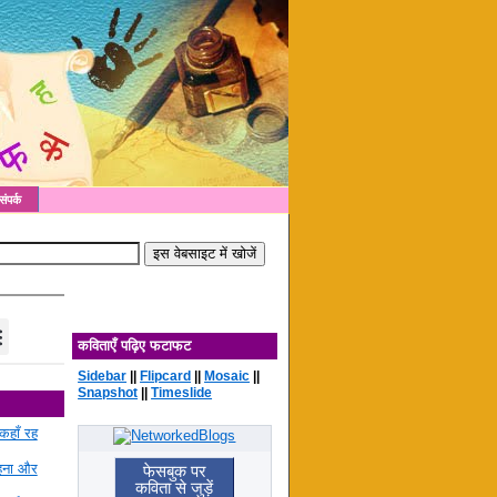
संपर्क
कविताएँ पढ़िए फटाफट
Sidebar
||
Flipcard
||
Mosaic
||
Snapshot
||
Timeslide
कहाँ रह
रहना और
फेसबुक पर
कविता से जुड़ें