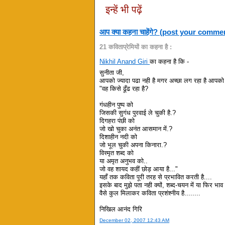
इन्हें भी पढ़ें
आप क्या कहना चाहेंगे? (post your comme
21 कविताप्रेमियों का कहना है :
Nikhil Anand Giri
का कहना है कि -
सुनीता जी,
आपको ज्यादा पढा नही है मगर अच्छा लग रहा है आपको प
"वह किसे ढूँढ रहा है?
गंधहीन पुष्प को
जिसकी सुगंध पुरवाई ले चुकी है.?
दिगहरा पंछी को
जो खो चुका अनंत आसमान में.?
दिशाहीन नदी को
जो भूल चुकी अपना किनारा.?
विस्मृत शब्द को
या अमृत अनुभव को..
जो वह शायद कहीं छोड़ आया है..."
यहाँ तक कविता पूरी तरह से प्रभावित करती है....
इसके बाद मुझे पता नही क्यों, शब्द-चयन में या फिर भाव 
वैसे कुल मिलाकर कविता प्रशंश्नीय है........
निखिल आनंद गिरि
December 02, 2007 12:43 AM