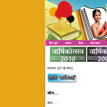
हिन्द-युग्म
आवाज
बैठक
बाल-उद्यान
फटाफट (25 नई पोस्ट):
खोज.....
खोज.....