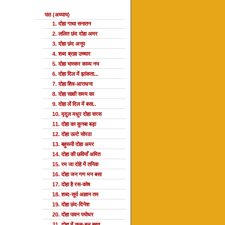
पाठ (अध्याय)
1. दोहा गाथा सनातन
2. ललित छंद दोहा अमर
3. दोहा छंद अनूप
4. शब्द ब्रह्म उच्चार
5. दोहा भास्कर काव्य नभ
6. दोहा दिल में झांकता...
7. दोहा शिव-आराधना
8. दोहा साक्षी समय का
9. दोहा लें दिल में बसा..
10. मृदुल मधुर दोहा सरस
11. दोहा का कुनबा बड़ा
12. दोहा उल्टे सोरठा
13. बहुरूपी दोहा अमर
14. दोहा की छवियाँ अमित
15. रम जा दोहे में तनिक
16. दोहा जन गण मन बसा
17. दोहा है रस-कोष
18. शब्द-सूर्य अज्ञान तम
19. दोहा छंद-दिनेश
20. दोहा पावन पयोधर
21. दोहा में कस-बल बहुत