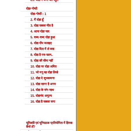
दोहा-गोष्ठी
दोहा-गोष्ठी : 1
2. मैं दोहा हूँ
3. दोहा सबका मीत है
4. आया दोहा याद
5. शब्द-शब्द दोहा हुआ
6. दोहा दीप जलाइए
7. दोहा दिल में ले बसा
8. दोहा है रस-खान..
9. दोहा की सीमा नहीं
10. दोहा पर दोहा अमित
11. जो मनु वह दोहा लिखे
12. दोहा दे शुभकामना
13. दोहा सागर है अगम
14. दोहा के संग-साथ
15. दोहानंद अमूल्य
16. दोहा है सबका सगा
यूनि प्रतियोगिता
यूनिकवि एवं यूनिपाठक प्रतियोगिता में हिस्सा
कैसे लें?