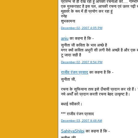
प्रारम्भ से ही देख रहा हूं आपकी रचनाओं को.... गार्म्
एक मुस्कराहट है इस पल, आपकी रचना एवं ऊपर पढ़ी सार
मुहावरे के रूप में ही प्रयोग कर रहा हूं
स्नेह
शुभकामना
December 02, 2007 4:05 PM
anju
का कहना है कि -
सुनीता जी कविता के भाव अच्छे है
मगर क्यों कविता अधूरी सी लगी वैसे अच्छी है और ए
टू जादा सही है
December 02, 2007 8:54 PM
राजीव रंजन प्रसाद
का कहना है कि -
सुनीता जी,
रचना के सूफियाना तत्व इसे उँचायी प्रदान कर रहे हैं। 
नये अर्थों को प्रदान करती रचना बेहद उत्कृष्ट है।
बधाई स्वीकारें।
*** राजीव रंजन प्रसाद
December 03, 2007 9:48 AM
SahityaShilpi
का कहना है कि -
सुनीता जी!