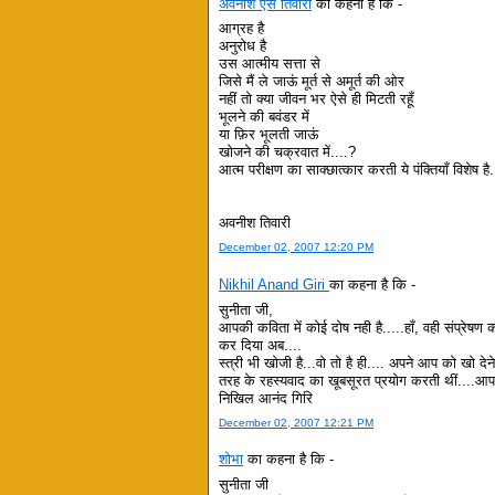
अवनीश एस तिवारी
का कहना है कि -
आग्रह है
अनुरोध है
उस आत्मीय सत्ता से
जिसे मैं ले जाऊं मूर्त से अमूर्त की ओर
नहीं तो क्या जीवन भर ऐसे ही मिटती रहूँ
भूलने की बवंडर में
या फ़िर भूलती जाऊं
खोजने की चक्रवात में....?
आत्म परीक्षण का साक्छात्कार करती ये पंक्तियाँ विशेष है.
अवनीश तिवारी
December 02, 2007 12:20 PM
Nikhil Anand Giri
का कहना है कि -
सुनीता जी,
आपकी कविता में कोई दोष नही है.....हाँ, वही संप्रेषण 
कर दिया अब....
स्त्री भी खोजी है...वो तो है ही.... अपने आप को खो दे
तरह के रहस्यवाद का खूबसूरत प्रयोग करती थीं....आपक
निखिल आनंद गिरि
December 02, 2007 12:21 PM
शोभा
का कहना है कि -
सुनीता जी