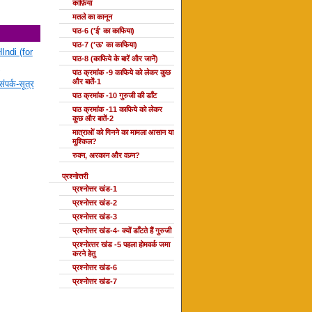
काफ़िया
मतले का कानून
पाठ-6 ('ई' का काफिया)
पाठ-7 ('ऊ' का काफिया)
Indi (for
पाठ-8 (काफिये के बारें और जानें)
पाठ क्रमांक -9 काफिये को लेकर कुछ
और बातें-1
ंपर्क-सूत्र
पाठ क्रमांक -10 गुरुजी की डाँट
पाठ क्रमांक -11 काफिये को लेकर
कुछ और बातें-2
मात्राओं को गिनने का मामला आसान या
मुश्किल?
रुक्न, अरकान और वज़्न?
प्रश्नोत्तरी
प्रश्नोत्तर खंड-1
प्रश्नोत्तर खंड-2
प्रश्नोत्तर खंड-3
प्रश्नोत्तर खंड-4- क्यों डाँटते हैं गुरुजी
प्रश्‍नोत्‍तर खंड -5 पहला होमवर्क जमा
करने हेतु
प्रश्नोत्तर खंड-6
प्रश्नोत्तर खंड-7
दोहा की कक्षाएँ