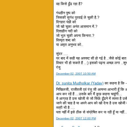
वह किसे ढूँढ रहा है?
गंधहीन पुष्प को
जिसकी सुगंध पुरवाई ले चुकी है.?
दिगहरा पंछी को
जो खो चुका अनंत आसमान में.?
दिशाहीन नदी को
जो भूल चुकी अपना किनारा.?
विस्मृत शब्द को
या अमृत अनुभव को..
सुंदर ....
पर बाद में कही यह अस्पष्ट सी हो गई है ..जैसे कोई ब
विचार भी हो सकते हैं ..:) इसको पढ़ना अच्छा लगा ..
रंजू
December 02, 2007 10:50 AM
Dr. sunita Mudholkar (Yadav)
का कहना है कि -
निखिलजी, राजीवजी एवं रंजू जी अत्यन्त आभारी हूँ कि 
आप कर रहें हैं ...उसके बारे मैं कुछ कहना चाहूंगी...
ये आग्रह है उस खोजी से जो सिर्फ़ ढूँढने में व्यस्त ह
जाने की चाह है या अपने आप को खो देना है उस खोजी को
स्त्री भी है ....
पता नहीं मैं इसे ठीक से संप्रेषित कर पा रही हूँ या नहीं...
December 02, 2007 12:00 PM