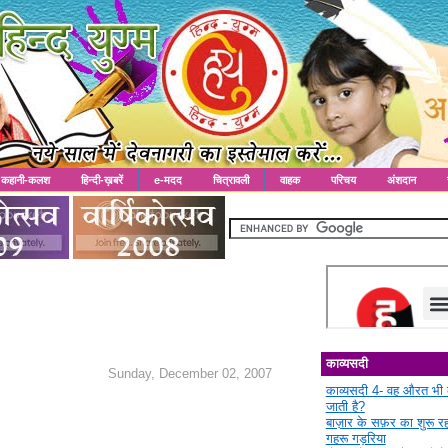
कहानी-कलश
हिन्दी-ख़बरें
e-मदद
चित्रावली
वाहक
परिचय
अंशदान
काव्यसदी
Sunday, December 02, 2007
काव्यसदी 4- वह औरत भी 
जाती है?
बाज़ार के सफ़र का शुरू 
गहरू गड़रिया