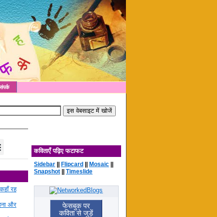
संपर्क
कविताएँ पढ़िए फटाफट
Sidebar
||
Flipcard
||
Mosaic
||
Snapshot
||
Timeslide
कहाँ रह
रहना और
फेसबुक पर
कविता से जुड़ें