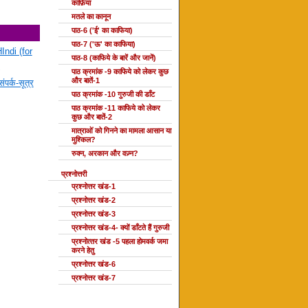
काफ़िया
मतले का कानून
पाठ-6 ('ई' का काफिया)
पाठ-7 ('ऊ' का काफिया)
Indi (for
पाठ-8 (काफिये के बारें और जानें)
पाठ क्रमांक -9 काफिये को लेकर कुछ
और बातें-1
ंपर्क-सूत्र
पाठ क्रमांक -10 गुरुजी की डाँट
पाठ क्रमांक -11 काफिये को लेकर
कुछ और बातें-2
मात्राओं को गिनने का मामला आसान या
मुश्किल?
रुक्न, अरकान और वज़्न?
प्रश्नोत्तरी
प्रश्नोत्तर खंड-1
प्रश्नोत्तर खंड-2
प्रश्नोत्तर खंड-3
प्रश्नोत्तर खंड-4- क्यों डाँटते हैं गुरुजी
प्रश्‍नोत्‍तर खंड -5 पहला होमवर्क जमा
करने हेतु
प्रश्नोत्तर खंड-6
प्रश्नोत्तर खंड-7
दोहा की कक्षाएँ