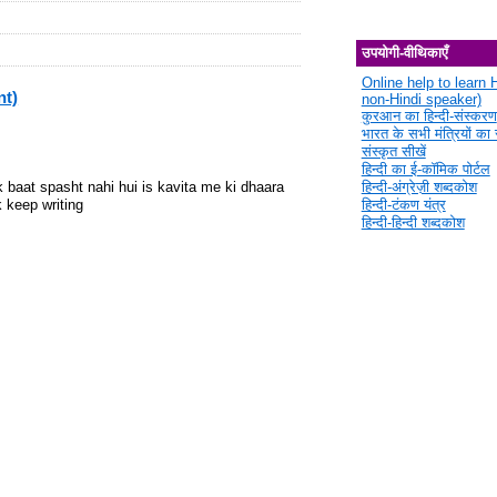
उपयोगी-वीथिकाएँ
Online help to learn H
nt)
non-Hindi speaker)
कुरआन का हिन्दी-संस्करण
भारत के सभी मंत्रियों का स
संस्कृत सीखें
हिन्दी का ई-कॉमिक पोर्टल
हिन्दी-अंग्रेज़ी शब्दकोश
 baat spasht nahi hui is kavita me ki dhaara
हिन्दी-टंकण यंत्र
 keep writing
हिन्दी-हिन्दी शब्दकोश