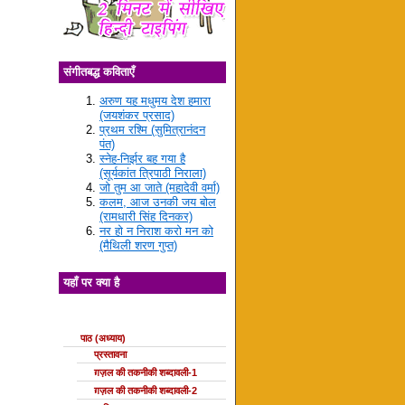
संगीतबद्ध कविताएँ
अरुण यह मधुमय देश हमारा
(जयशंकर प्रसाद)
प्रथम रश्मि (सुमित्रानंदन
पंत)
स्नेह-निर्झर बह गया है
(सूर्यकांत त्रिपाठी निराला)
जो तुम आ जाते (महादेवी वर्मा)
कलम, आज उनकी जय बोल
(रामधारी सिंह दिनकर)
नर हो न निराश करो मन को
(मैथिली शरण गुप्त)
यहाँ पर क्या है
ग़ज़ल की कक्षाएँ
पाठ (अध्याय)
प्रस्तावना
ग़ज़ल की तकनीकी शब्दावली-1
ग़ज़ल की तकनीकी शब्दावली-2