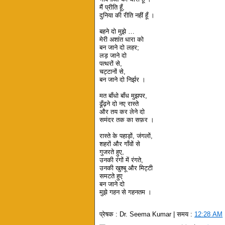
मैं प्रीति हूँ,
दुनिया की रीति नहीं हूँ ।
बहने दो मुझे …
मेरी अशांत धारा को
बन जाने दो लहर;
लड़ जाने दो
पत्थरों से,
चट्टानों से,
बन जाने दो निर्झर ।
मत बाँधो बाँध मुझपर,
ढूँढ़ने दो नए रास्ते
और तय कर लेने दो
समंदर तक का सफ़र ।
रास्ते के पहाड़ों, जंगलों,
शहरों और गाँवों से
गुजरते हुए,
उनकी रंगों में रंगते,
उनकी खुश्बू और मिट्टी
समटते हुए
बन जाने दो
मुझे गहन से गहनतम ।
प्रेषक :
Dr. Seema Kumar
| समय :
12:28 AM