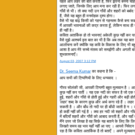
पहले आप लहर की बात करती हैं, फिर झरना बनना चाहती 
लगाए जाते, जिनके लिए आप मना कर रही हैं। फिर लगता
गाँवों से भी। तो क्या नदी उन गाँवों और शहरों को बर
हैं, जैसे यह बहुत ही मनमोहक दृश्य होगा।
वैसे भी यह बाढ़ किसी को गहन से गहनतम कैसे बना सक
मैं आपकी भावनाओं की कद्र करता हूँ, लेकिन साथ ही 
ही नहीं है।
कविता अतार्किक हो तो भावनाएं अकेली कुछ नहीं कर पा
वैसे मुझे आश्चर्य इस बात का भी है कि अब तक यह बात 
आलोचना करें क्योंकि यह कवि के विकास के लिए भी ब
आशा है आप मेरे सच्चे मंतव्य को समझेंगी और अगली ब
शुभकामनाएँ।
August 03, 2007 3:12 PM
Dr. Seema Kumar
का कहना है कि -
आप सभी की टिप्पणियों के लिए धन्यवाद ।
गौरव सोलंकी जी, आपकी टिप्पणी बहुत मूल्यवान है । आ
कुछ नहीं कर पातीं । यह एक नदी का सफर है जो एक छोट
हुई, शहरों और गाँवो से होती हुई और गहरी और बड़ी हो
'लहर' शब्द के कारण कुछ और अर्थ कगा रहे हैं । लहर 
सकती है । और बाँध तो नदी पर ही बाँधी जाती है न । कह
हो कहीं नहीं की गई है । क्या हर नदी जो शहरों और गाँवों
में बदियाँ शहरों और गाँवों को आबाद करती हैं, और यहाँ
मैंने उपर जो लिखा है वह सिर्फ़ यह बताने के लिए कि लि
लिखते समय वह भाव यहाँ नहीं आ पाए । आपसे निवेद
रहा है कि कविता अतार्किक है तो बताएँ । अपने मूल्यवान ट