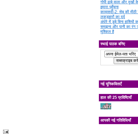
गोपी ढाबे वाला और दुखों क
हमारा पहुँचना
काव्यसदी-2: सेब की मीठी चि
लकड़हारों का दर्द
अंधेरे में डूबे बिना हाशियों क
समझना और पानी का रंग 
मुश्किल है
स्थाई पाठक बनिए
नई यूनिकविताएँ
हाल की 25 प्रविष्टियाँ
आपकी नई गतिविधियाँ