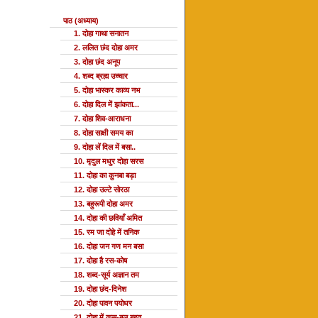
पाठ (अध्याय)
1. दोहा गाथा सनातन
2. ललित छंद दोहा अमर
3. दोहा छंद अनूप
4. शब्द ब्रह्म उच्चार
5. दोहा भास्कर काव्य नभ
6. दोहा दिल में झांकता...
7. दोहा शिव-आराधना
8. दोहा साक्षी समय का
9. दोहा लें दिल में बसा..
10. मृदुल मधुर दोहा सरस
11. दोहा का कुनबा बड़ा
12. दोहा उल्टे सोरठा
13. बहुरूपी दोहा अमर
14. दोहा की छवियाँ अमित
15. रम जा दोहे में तनिक
16. दोहा जन गण मन बसा
17. दोहा है रस-कोष
18. शब्द-सूर्य अज्ञान तम
19. दोहा छंद-दिनेश
20. दोहा पावन पयोधर
21. दोहा में कस-बल बहुत