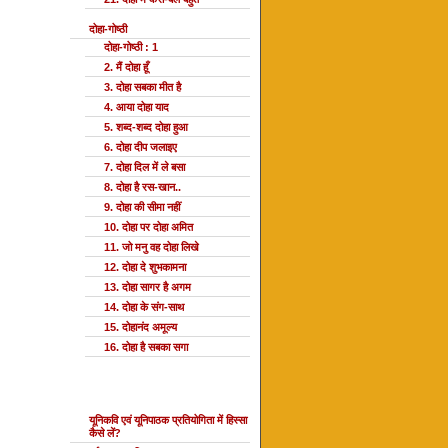
दोहा-गोष्ठी
दोहा-गोष्ठी : 1
2. मैं दोहा हूँ
3. दोहा सबका मीत है
4. आया दोहा याद
5. शब्द-शब्द दोहा हुआ
6. दोहा दीप जलाइए
7. दोहा दिल में ले बसा
8. दोहा है रस-खान..
9. दोहा की सीमा नहीं
10. दोहा पर दोहा अमित
11. जो मनु वह दोहा लिखे
12. दोहा दे शुभकामना
13. दोहा सागर है अगम
14. दोहा के संग-साथ
15. दोहानंद अमूल्य
16. दोहा है सबका सगा
यूनि प्रतियोगिता
यूनिकवि एवं यूनिपाठक प्रतियोगिता में हिस्सा
कैसे लें?