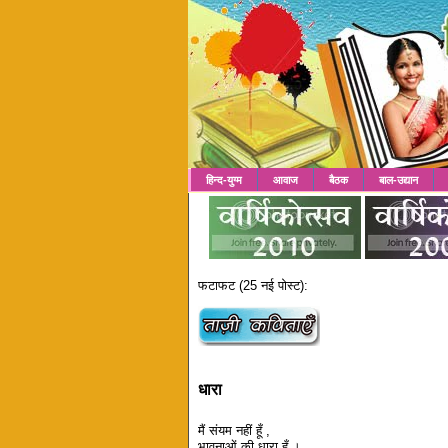
हिन्द-युग्म
आवाज
बैठक
बाल-उद्यान
फटाफट (25 नई पोस्ट):
धारा
मैं संयम नहीं हूँ ,
भावनाओं की धारा हूँ ।