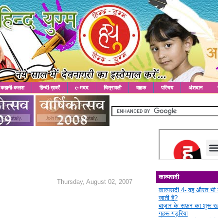
कहानी-कलश
हिन्दी-ख़बरें
e-मदद
चित्रावली
वाहक
परिचय
अंशदान
काव्यसदी
Thursday, August 02, 2007
काव्यसदी 4- वह औरत भी 
जाती है?
बाज़ार के सफ़र का शुरू 
गहरू गड़रिया