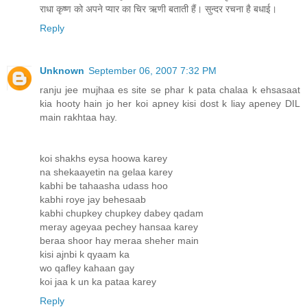
राधा कृष्ण को अपने प्यार का चिर ऋणी बताती हैं। सुन्दर रचना है बधाई।
Reply
Unknown
September 06, 2007 7:32 PM
ranju jee mujhaa es site se phar k pata chalaa k ehsasaat
kia hooty hain jo her koi apney kisi dost k liay apeney DIL
main rakhtaa hay.
koi shakhs eysa hoowa karey
na shekaayetin na gelaa karey
kabhi be tahaasha udass hoo
kabhi roye jay behesaab
kabhi chupkey chupkey dabey qadam
meray ageyaa pechey hansaa karey
beraa shoor hay meraa sheher main
kisi ajnbi k qyaam ka
wo qafley kahaan gay
koi jaa k un ka pataa karey
Reply