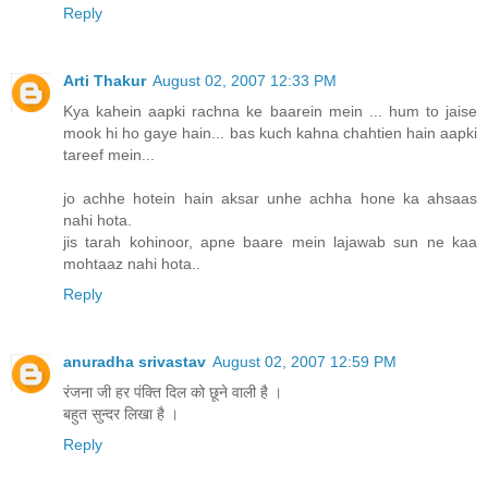
Reply
Arti Thakur
August 02, 2007 12:33 PM
Kya kahein aapki rachna ke baarein mein ... hum to jaise
mook hi ho gaye hain... bas kuch kahna chahtien hain aapki
tareef mein...
jo achhe hotein hain aksar unhe achha hone ka ahsaas
nahi hota.
jis tarah kohinoor, apne baare mein lajawab sun ne kaa
mohtaaz nahi hota..
Reply
anuradha srivastav
August 02, 2007 12:59 PM
रंजना जी हर पंक्ति दिल को छूने वाली है ।
बहुत सुन्दर लिखा है ।
Reply