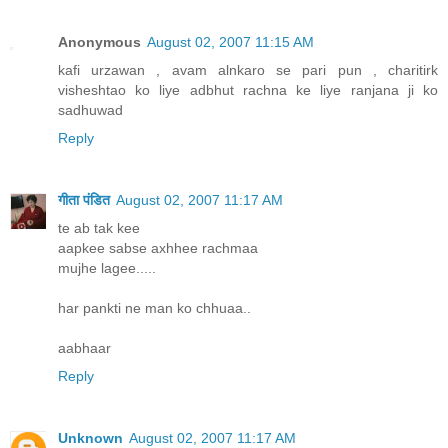
Anonymous
August 02, 2007 11:15 AM
kafi urzawan , avam alnkaro se pari pun , charitirk
visheshtao ko liye adbhut rachna ke liye ranjana ji ko
sadhuwad
Reply
गीता पंडित
August 02, 2007 11:17 AM
te ab tak kee
aapkee sabse axhhee rachmaa
mujhe lagee.....
har pankti ne man ko chhuaa..
aabhaar
Reply
Unknown
August 02, 2007 11:17 AM