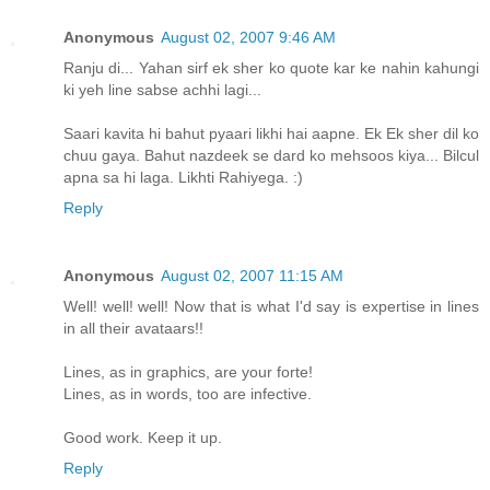
Anonymous
August 02, 2007 9:46 AM
Ranju di... Yahan sirf ek sher ko quote kar ke nahin kahungi
ki yeh line sabse achhi lagi...
Saari kavita hi bahut pyaari likhi hai aapne. Ek Ek sher dil ko
chuu gaya. Bahut nazdeek se dard ko mehsoos kiya... Bilcul
apna sa hi laga. Likhti Rahiyega. :)
Reply
Anonymous
August 02, 2007 11:15 AM
Well! well! well! Now that is what I'd say is expertise in lines
in all their avataars!!
Lines, as in graphics, are your forte!
Lines, as in words, too are infective.
Good work. Keep it up.
Reply