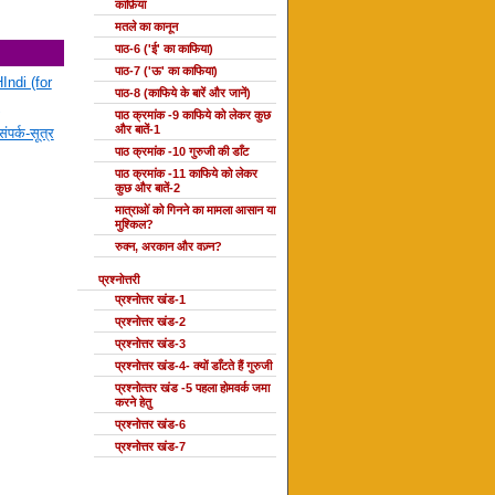
काफ़िया
मतले का कानून
पाठ-6 ('ई' का काफिया)
पाठ-7 ('ऊ' का काफिया)
Indi (for
पाठ-8 (काफिये के बारें और जानें)
पाठ क्रमांक -9 काफिये को लेकर कुछ
और बातें-1
ंपर्क-सूत्र
पाठ क्रमांक -10 गुरुजी की डाँट
पाठ क्रमांक -11 काफिये को लेकर
कुछ और बातें-2
मात्राओं को गिनने का मामला आसान या
मुश्किल?
रुक्न, अरकान और वज़्न?
प्रश्नोत्तरी
प्रश्नोत्तर खंड-1
प्रश्नोत्तर खंड-2
प्रश्नोत्तर खंड-3
प्रश्नोत्तर खंड-4- क्यों डाँटते हैं गुरुजी
प्रश्‍नोत्‍तर खंड -5 पहला होमवर्क जमा
करने हेतु
प्रश्नोत्तर खंड-6
प्रश्नोत्तर खंड-7
दोहा की कक्षाएँ