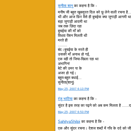
सुनीता शानू
का कहना है कि -
मनीष जी बहुत खूबसूरत दिल को छू लेने वाली रचना है.
थी और आज फ़िर वैसे ही बुचईया क्या जुगाड़ी आगमी था..
बड़ा जुगाड़ी आदमी था
जब तक ज़िंदा रहा
बुचईया की माँ को
विधवा पेंशन मिलती थी
मरते ही
........
बंद।बुचईया के मरते ही
उसकी माँ अनाथ हो गई,
एक वही तो जिया-खिला रहा था
अभागिन!
बेटे की उमर पा के
अजर हो गई।
बहुत-बहुत बधाई...
सुनीता(शानू)
May 25, 2007 6:13 PM
रंजू भाटिया
का कहना है कि -
सुंदर है इस तरह का पढ़ने को अब कम मिलता है ......दर्द
May 25, 2007 6:53 PM
SahityaShilpi
का कहना है कि -
एक और सुंदर रचना। देशज शब्दों में गाँव के दर्द को 