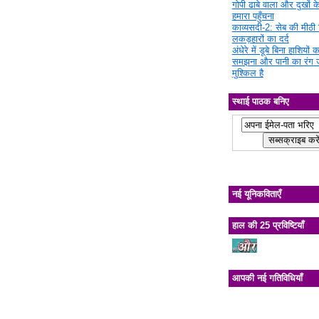
गोपी ढाबे वाला और दुखों क
हमारा पहुँचना
काव्यसदी-2: सेब की मीठी चि
लकड़हारों का दर्द
अंधेरे में डूबे बिना हाशियों क
समझना और पानी का रंग 
मुश्किल है
स्थाई पाठक बनिए
नई यूनिकविताएँ
हाल की 25 प्रविष्टियाँ
आपकी नई गतिविधियाँ