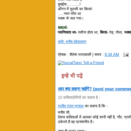
बुचईया...........!
आँगन में तुलसी का बिरवा!
.....नरम माँस था
भक्क से जल गया।
शब्दार्थ-
पसनियाता था-
पसीना होता था,
बिरवा-
पेड़, पौथा,
भक्क
कवि- मनीष वंदेमातरम्
प्रेषक :
शैलेश भारतवासी
| समय :
8:34 AM
इन्हें भी पढ़ें
आप क्या कहना चाहेंगे? (post your comme
15 कविताप्रेमियों का कहना है :
राजीव रंजन प्रसाद
का कहना है कि -
मनीष जी,
देशज कविताओं में आपका कोई सानी नहीं है, गाँव, ग
उकेरते हैं वह प्रसंशनीय है।