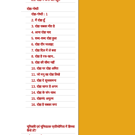
दोहा-गोष्ठी
दोहा-गोष्ठी : 1
2. मैं दोहा हूँ
3. दोहा सबका मीत है
4. आया दोहा याद
5. शब्द-शब्द दोहा हुआ
6. दोहा दीप जलाइए
7. दोहा दिल में ले बसा
8. दोहा है रस-खान..
9. दोहा की सीमा नहीं
10. दोहा पर दोहा अमित
11. जो मनु वह दोहा लिखे
12. दोहा दे शुभकामना
13. दोहा सागर है अगम
14. दोहा के संग-साथ
15. दोहानंद अमूल्य
16. दोहा है सबका सगा
यूनि प्रतियोगिता
यूनिकवि एवं यूनिपाठक प्रतियोगिता में हिस्सा
कैसे लें?