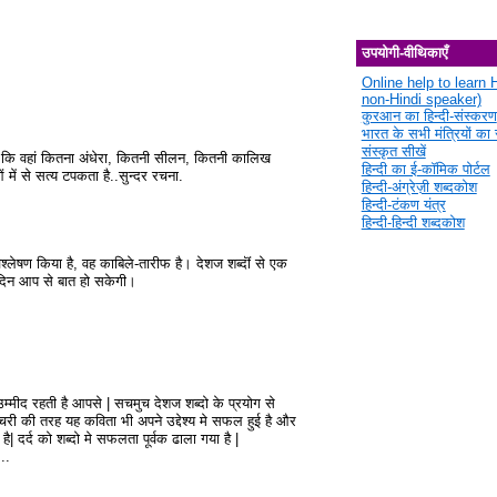
उपयोगी-वीथिकाएँ
Online help to learn H
non-Hindi speaker)
कुरआन का हिन्दी-संस्करण
भारत के सभी मंत्रियों का स
संस्कृत सीखें
 कि वहां कितना अंधेरा, कितनी सीलन, कितनी कालिख
हिन्दी का ई-कॉमिक पोर्टल
में से सत्य टपकता है..सुन्दर रचना.
हिन्दी-अंग्रेज़ी शब्दकोश
हिन्दी-टंकण यंत्र
हिन्दी-हिन्दी शब्दकोश
िश्लेषण किया है, वह काबिले-तारीफ है। देशज शब्दॊं से एक
ी दिन आप से बात हो सकेगी।
उम्मीद रहती है आपसे | सचमुच देशज शब्दो के प्रयोग से
री की तरह यह कविता भी अपने उद्देश्य मे सफल हुई है और
| दर्द को शब्दो मे सफलता पूर्वक ढाला गया है |
..