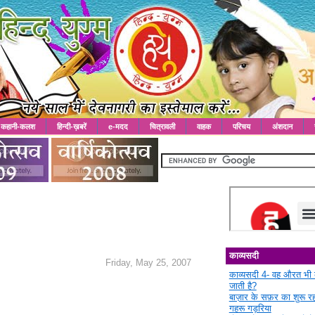
कहानी-कलश
हिन्दी-ख़बरें
e-मदद
चित्रावली
वाहक
परिचय
अंशदान
काव्यसदी
Friday, May 25, 2007
काव्यसदी 4- वह औरत भी 
जाती है?
बाज़ार के सफ़र का शुरू 
गहरू गड़रिया