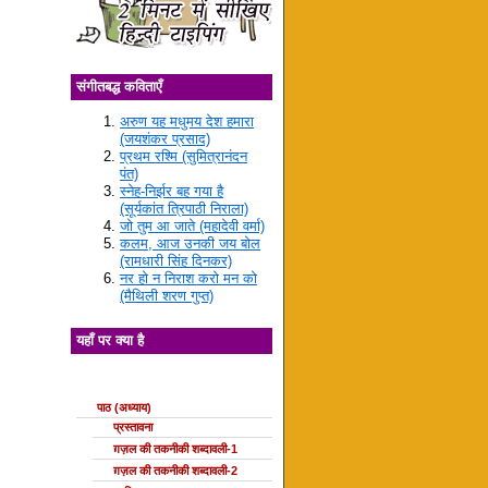
संगीतबद्ध कविताएँ
अरुण यह मधुमय देश हमारा
(जयशंकर प्रसाद)
प्रथम रश्मि (सुमित्रानंदन
पंत)
स्नेह-निर्झर बह गया है
(सूर्यकांत त्रिपाठी निराला)
जो तुम आ जाते (महादेवी वर्मा)
कलम, आज उनकी जय बोल
(रामधारी सिंह दिनकर)
नर हो न निराश करो मन को
(मैथिली शरण गुप्त)
यहाँ पर क्या है
ग़ज़ल की कक्षाएँ
पाठ (अध्याय)
प्रस्तावना
ग़ज़ल की तकनीकी शब्दावली-1
ग़ज़ल की तकनीकी शब्दावली-2