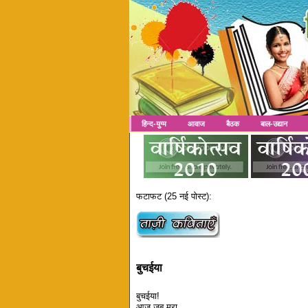
हिन्द-युग्म
आवाज
बैठक
बाल-उद्यान
फटाफट (25 नई पोस्ट):
बुचईया
बुचईया!
आज जब मरा