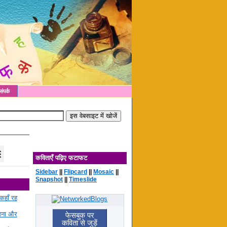
संपर्क
कविताएँ पढ़िए फटाफट
Sidebar
||
Flipcard
||
Mosaic
||
Snapshot
||
Timeslide
कहाँ रह
रहना और
फेसबुक पर
कविता से जुड़ें