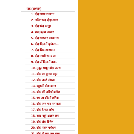
पाठ (अध्याय)
1. दोहा गाथा सनातन
2. ललित छंद दोहा अमर
3. दोहा छंद अनूप
4. शब्द ब्रह्म उच्चार
5. दोहा भास्कर काव्य नभ
6. दोहा दिल में झांकता...
7. दोहा शिव-आराधना
8. दोहा साक्षी समय का
9. दोहा लें दिल में बसा..
10. मृदुल मधुर दोहा सरस
11. दोहा का कुनबा बड़ा
12. दोहा उल्टे सोरठा
13. बहुरूपी दोहा अमर
14. दोहा की छवियाँ अमित
15. रम जा दोहे में तनिक
16. दोहा जन गण मन बसा
17. दोहा है रस-कोष
18. शब्द-सूर्य अज्ञान तम
19. दोहा छंद-दिनेश
20. दोहा पावन पयोधर
21. दोहा में कस-बल बहुत