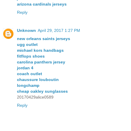
arizona cardinals jerseys
Reply
Unknown
April 29, 2017 1:27 PM
new orleans saints jerseys
ugg outlet
michael kors handbags
fitflops shoes
carolina panthers jersey
jordan 4
coach outlet
chaussure louboutin
longchamp
cheap oakley sunglasses
20170429alice0589
Reply