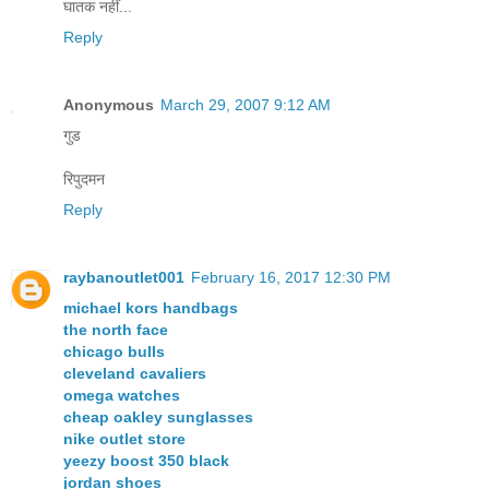
घातक नहीं...
Reply
Anonymous
March 29, 2007 9:12 AM
गुड
रिपुदमन
Reply
raybanoutlet001
February 16, 2017 12:30 PM
michael kors handbags
the north face
chicago bulls
cleveland cavaliers
omega watches
cheap oakley sunglasses
nike outlet store
yeezy boost 350 black
jordan shoes