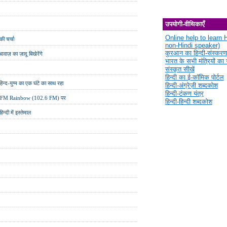
उपयोगी-वीथिकाएँ
Online help to learn H
 की चर्चा
non-Hindi speaker)
कुरआन का हिन्दी-संस्करण
वाज़ का ज़ादू बिखेरेंगे
भारत के सभी मंत्रियों का स
संस्कृत सीखें
हिन्दी का ई-कॉमिक पोर्टल
द-युग्म का एक घंटे का साथ रहा
हिन्दी-अंग्रेज़ी शब्दकोश
हिन्दी-टंकण यंत्र
 AIR FM Rainbow (102.6 FM) पर
हिन्दी-हिन्दी शब्दकोश
्दी में इस्तेमाल