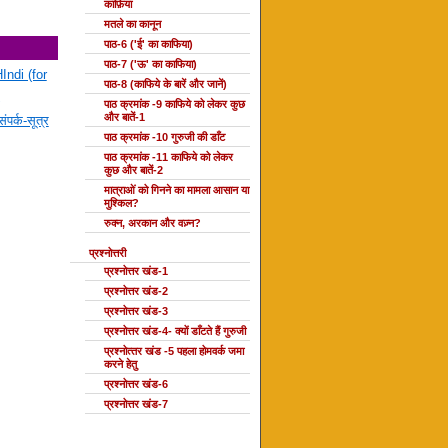
काफ़िया
मतले का कानून
पाठ-6 ('ई' का काफिया)
पाठ-7 ('ऊ' का काफिया)
Indi (for
पाठ-8 (काफिये के बारें और जानें)
पाठ क्रमांक -9 काफिये को लेकर कुछ
और बातें-1
ंपर्क-सूत्र
पाठ क्रमांक -10 गुरुजी की डाँट
पाठ क्रमांक -11 काफिये को लेकर
कुछ और बातें-2
मात्राओं को गिनने का मामला आसान या
मुश्किल?
रुक्न, अरकान और वज़्न?
प्रश्नोत्तरी
प्रश्नोत्तर खंड-1
प्रश्नोत्तर खंड-2
प्रश्नोत्तर खंड-3
प्रश्नोत्तर खंड-4- क्यों डाँटते हैं गुरुजी
प्रश्‍नोत्‍तर खंड -5 पहला होमवर्क जमा
करने हेतु
प्रश्नोत्तर खंड-6
प्रश्नोत्तर खंड-7
दोहा की कक्षाएँ