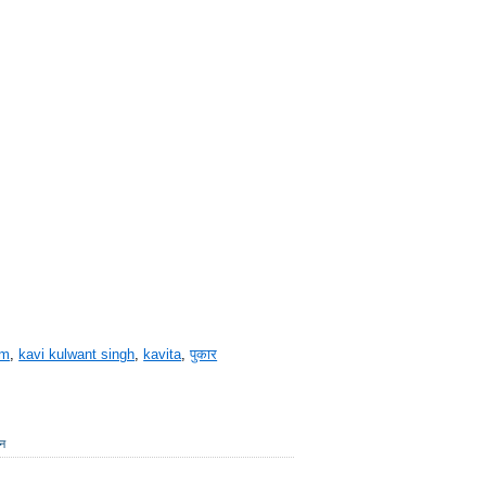
gm
,
kavi kulwant singh
,
kavita
,
पुकार
जन