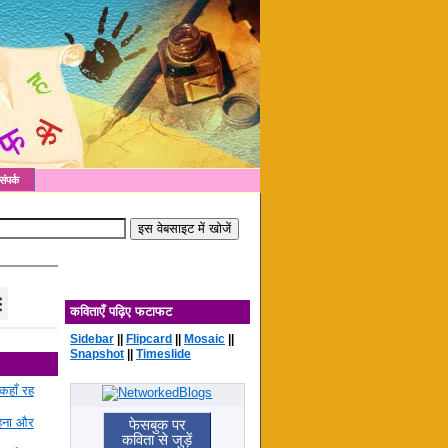
संपर्क
कविताएँ पढ़िए फटाफट
Sidebar
||
Flipcard
||
Mosaic
||
Snapshot
||
Timeslide
कहाँ रह
रहना और
फेसबुक पर
कविता से जुड़ें