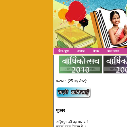
हिन्द-युग्म
आवाज
बैठक
बाल-उद्यान
फटाफट (25 नई पोस्ट):
पुकार
सहिष्णुता की वह धार बनो
पाषाण हृदय पिघला दे ।