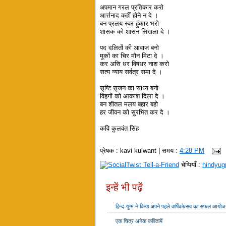
अपमान गरल प्रतिकार करो
आर्त्तनाद कहीं होने न दे ।
बन प्रलय स्वर हुंकार भरो
शासक को शासन सिखला दे ।
पद दलितों की आवाज बनो
मूकों का चिर मौन मिटा दे ।
कर असि धर विषधर नाश करो
सत्य न्याय सर्वत्र समा दे ।
सृष्टि सृजन का साध्य बनो
विहगों को आकाश दिला दे ।
बन शीतल मलय बहार बहो
हर जीवन को सुरभित कर दे ।
कवि कुलवंत सिंह
प्रेषक :
kavi kulwant
| समय :
4:28 PM
चेप्पियाँ :
hindyu
इन्हें भी पढ़ें
हिन्द-युग्म ने किया अपने पहले वार्षिकोत्सव का सफल आयो
एक चित्र अनेक कवितायें