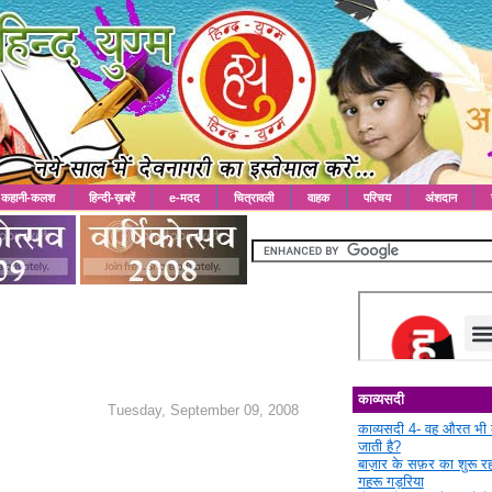
कहानी-कलश
हिन्दी-ख़बरें
e-मदद
चित्रावली
वाहक
परिचय
अंशदान
काव्यसदी
Tuesday, September 09, 2008
काव्यसदी 4- वह औरत भी 
जाती है?
बाज़ार के सफ़र का शुरू 
गहरू गड़रिया