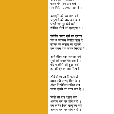
पावन गंगा बन धार बहो
मन निर्मल उज्ज्वल कर दे ।
कर्मभूमि की वह आग बनो
चट्टानों को वाष्प बना दे ।
धरती सा तुम धैर्य धरो
शोणित दीनों को प्रश्रय दे ।
ऊर्जित अपार सूर्य सा दमको
जग में जगमग ज्योति जला दे ।
पावक बन ज्वाला सा दहको
कर दमन दाह कंचन निखरा दे ।
अति तीक्ष्ण धार तलवार बनो
भूपों को भयकंपित रख दे ।
पीर फकीरों की दुआ बनों
हर दरिद्र का दर्द मिटा दे ।
शौर्य पौरुष सा दिखला दो
दमन दबी कराह मिटा दे ।
अंबर में खीचित तड़ित बनो
जला जुल्मी को राख कर दे ।
सिंहों सी गूंज दहाड़ बनो
अन्याय धरा पर होने न दे ।
बन रुधिर शिरा मृत्युंजय बहो
अन्याय धरा पर होने न दे ।