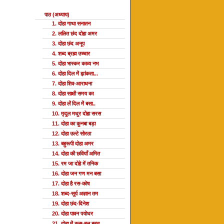
पाठ (अध्याय)
1. दोहा गाथा सनातन
2. ललित छंद दोहा अमर
3. दोहा छंद अनूप
4. शब्द ब्रह्म उच्चार
5. दोहा भास्कर काव्य नभ
6. दोहा दिल में झांकता...
7. दोहा शिव-आराधना
8. दोहा साक्षी समय का
9. दोहा लें दिल में बसा..
10. मृदुल मधुर दोहा सरस
11. दोहा का कुनबा बड़ा
12. दोहा उल्टे सोरठा
13. बहुरूपी दोहा अमर
14. दोहा की छवियाँ अमित
15. रम जा दोहे में तनिक
16. दोहा जन गण मन बसा
17. दोहा है रस-कोष
18. शब्द-सूर्य अज्ञान तम
19. दोहा छंद-दिनेश
20. दोहा पावन पयोधर
21. दोहा में कस-बल बहुत