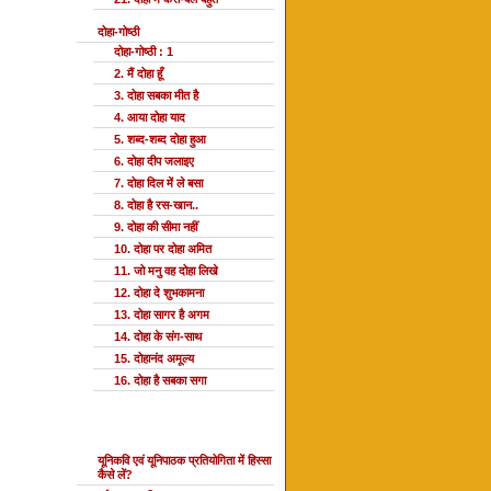
दोहा-गोष्ठी
दोहा-गोष्ठी : 1
2. मैं दोहा हूँ
3. दोहा सबका मीत है
4. आया दोहा याद
5. शब्द-शब्द दोहा हुआ
6. दोहा दीप जलाइए
7. दोहा दिल में ले बसा
8. दोहा है रस-खान..
9. दोहा की सीमा नहीं
10. दोहा पर दोहा अमित
11. जो मनु वह दोहा लिखे
12. दोहा दे शुभकामना
13. दोहा सागर है अगम
14. दोहा के संग-साथ
15. दोहानंद अमूल्य
16. दोहा है सबका सगा
यूनि प्रतियोगिता
यूनिकवि एवं यूनिपाठक प्रतियोगिता में हिस्सा
कैसे लें?