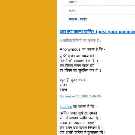
दशानन
गज़ल
संत्रास - निर्वाण
आप क्या कहना चाहेंगे? (post your comme
5 कविताप्रेमियों का कहना है :
Anonymous का कहना है कि -
सृष्टि सृजन का साध्य बनो
विहगों को आकाश दिला दे ।
बन शीतल मलय बहार बहो
हर जीवन को सुरभित कर दे ।
बहुत ही सुंदर रचना
सादर
रचना
September 10, 2008 7:49 PM
Harihar
का कहना है कि -
ऊर्जित अपार सूर्य सा दमको
जग में जगमग ज्योति जला दे ।
पावक बन ज्वाला सा दहको
कर दमन दाह कंचन निखरा दे ।
एक अच्छी कविता है कुलवन्त जी !