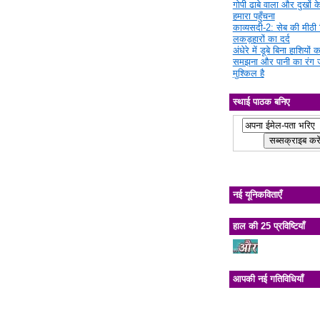
गोपी ढाबे वाला और दुखों क
हमारा पहुँचना
काव्यसदी-2: सेब की मीठी चि
लकड़हारों का दर्द
अंधेरे में डूबे बिना हाशियों क
समझना और पानी का रंग 
मुश्किल है
स्थाई पाठक बनिए
नई यूनिकविताएँ
हाल की 25 प्रविष्टियाँ
आपकी नई गतिविधियाँ