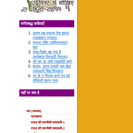
संगीतबद्ध कविताएँ
अरुण यह मधुमय देश हमारा
(जयशंकर प्रसाद)
प्रथम रश्मि (सुमित्रानंदन
पंत)
स्नेह-निर्झर बह गया है
(सूर्यकांत त्रिपाठी निराला)
जो तुम आ जाते (महादेवी वर्मा)
कलम, आज उनकी जय बोल
(रामधारी सिंह दिनकर)
नर हो न निराश करो मन को
(मैथिली शरण गुप्त)
यहाँ पर क्या है
ग़ज़ल की कक्षाएँ
पाठ (अध्याय)
प्रस्तावना
ग़ज़ल की तकनीकी शब्दावली-1
ग़ज़ल की तकनीकी शब्दावली-2