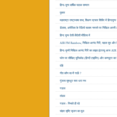
हिन्द-युग्म वार्षिक पाठक सम्मान
पुकार
महाराष्ट्र राष्ट्रभाषा सभा, शिक्षण प्रचार शिविर में हिन्दयुग्म
डैलास, अमेरिका के रेडियो सलाम नमस्ते पर निखिल अपनी आ
हिन्द युग्म देशी-विदेशी मीडिया में
AIR FM Rainbow, निखिल आनंद गिरि, पहला सुर और हिन्
हिन्द-युग्मी निखिल आनंद गिरि का लाइव इंटरव्यू आज
फोन पर सीखिए यूनिकोड (हिन्दी टाइपिंग) और कम्प्यूटर का हिन
दोहे
गीत कौन सा मैं गाऊँ ?
गूंजता सुमधुर स्वर धरा नभ
गज़ल
तांडव
गज़ल - निभाते ही रहे
संहार सृष्टि सृजन का मूल