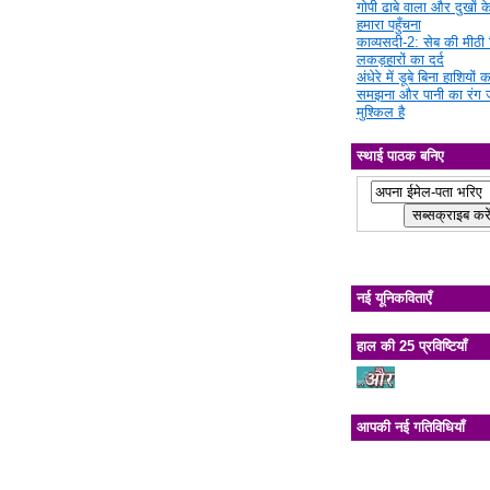
गोपी ढाबे वाला और दुखों क
हमारा पहुँचना
काव्यसदी-2: सेब की मीठी चि
लकड़हारों का दर्द
अंधेरे में डूबे बिना हाशियों क
समझना और पानी का रंग 
मुश्किल है
स्थाई पाठक बनिए
नई यूनिकविताएँ
हाल की 25 प्रविष्टियाँ
आपकी नई गतिविधियाँ