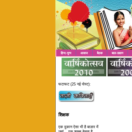
हिन्द-युग्म
आवाज
बैठक
बाल-उद्यान
फटाफट (25 नई पोस्ट):
शिक्षक
एक दुकान ऐसा भी है बाज़ार में
जहां....एक शख्स बेचता है