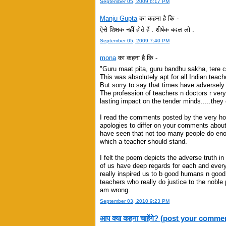
September 05, 2009 6:17 PM
Manju Gupta
का कहना है कि -
ऐसे शिक्षक नहीं होते हैं . शीर्षक बदल लो .
September 05, 2009 7:40 PM
mona
का कहना है कि -
"Guru maat pita, guru bandhu sakha, tere 
This was absolutely apt for all Indian teach
But sorry to say that times have adversel
The profession of teachers n doctors r very
lasting impact on the tender minds.....they 
I read the comments posted by the very hon
apologies to differ on your comments about 
have seen that not too many people do eno
which a teacher should stand.
I felt the poem depicts the adverse truth in 
of us have deep regards for each and ever
really inspired us to b good humans n good 
teachers who really do justice to the noble p
am wrong.
September 03, 2010 9:23 PM
आप क्या कहना चाहेंगे? (post your comme