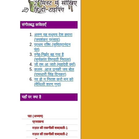
संगीतबद्ध कविताएँ
अरुण यह मधुमय देश हमारा
(जयशंकर प्रसाद)
प्रथम रश्मि (सुमित्रानंदन
पंत)
स्नेह-निर्झर बह गया है
(सूर्यकांत त्रिपाठी निराला)
जो तुम आ जाते (महादेवी वर्मा)
कलम, आज उनकी जय बोल
(रामधारी सिंह दिनकर)
नर हो न निराश करो मन को
(मैथिली शरण गुप्त)
यहाँ पर क्या है
ग़ज़ल की कक्षाएँ
पाठ (अध्याय)
प्रस्तावना
ग़ज़ल की तकनीकी शब्दावली-1
ग़ज़ल की तकनीकी शब्दावली-2