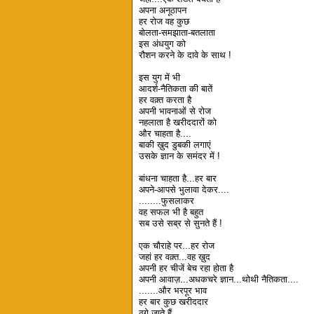
अपना अनूठापन
हर रोज वह कुछ
बोलता-समझाता-बतलाता
इस अंधयुग को
रौशन करने के दावे के साथ !
इस युग में भी
आदर्श-नैतिकता की बातें
हर वक़्त करता है
अपनी भावनाओं से रोज
नहलाता है खरीददारों को
और चाहता है....
बाकी ख़ुद डुबकी लगाएं
उसके ज्ञान के समंदर में !
बांधना चाहता है...हर बार
अपने-आपसे भुलावा देकर....
........फुसलाकर
वह सफल भी है बहुत
सब उसे सब्र से सुनते हैं !
एक चौराहे पर...हर रोज
जहां हर वक़्त...वह ख़ुद
अपनी हर चीजें बेच रहा होता है
अपनी आवाज़...अधकचरे ज्ञान...थोथी नैतिकता....
.......और भरपूर भाव
हर बार कुछ खरीददार
ठगे जाते हैं.....