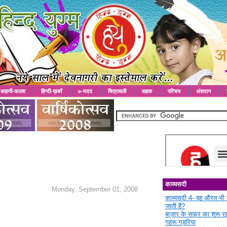
कहानी-कलश
हिन्दी-ख़बरें
e-मदद
चित्रावली
वाहक
परिचय
अंशदान
काव्यसदी
Monday, September 01, 2008
काव्यसदी 4- वह औरत भी 
जाती है?
बाज़ार के सफ़र का शुरू 
गहरू गड़रिया