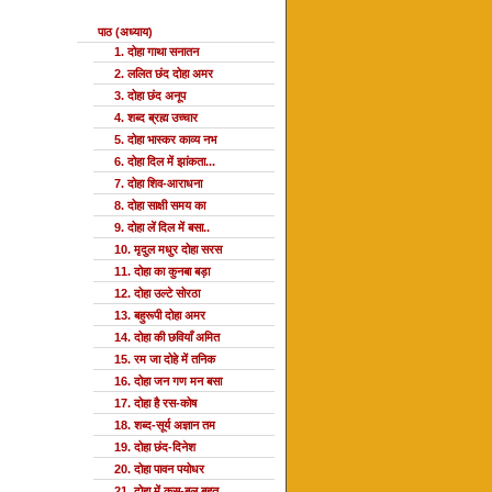
पाठ (अध्याय)
1. दोहा गाथा सनातन
2. ललित छंद दोहा अमर
3. दोहा छंद अनूप
4. शब्द ब्रह्म उच्चार
5. दोहा भास्कर काव्य नभ
6. दोहा दिल में झांकता...
7. दोहा शिव-आराधना
8. दोहा साक्षी समय का
9. दोहा लें दिल में बसा..
10. मृदुल मधुर दोहा सरस
11. दोहा का कुनबा बड़ा
12. दोहा उल्टे सोरठा
13. बहुरूपी दोहा अमर
14. दोहा की छवियाँ अमित
15. रम जा दोहे में तनिक
16. दोहा जन गण मन बसा
17. दोहा है रस-कोष
18. शब्द-सूर्य अज्ञान तम
19. दोहा छंद-दिनेश
20. दोहा पावन पयोधर
21. दोहा में कस-बल बहुत