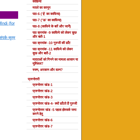
काफ़िया
मतले का कानून
पाठ-6 ('ई' का काफिया)
पाठ-7 ('ऊ' का काफिया)
Indi (for
पाठ-8 (काफिये के बारें और जानें)
पाठ क्रमांक -9 काफिये को लेकर कुछ
और बातें-1
ंपर्क-सूत्र
पाठ क्रमांक -10 गुरुजी की डाँट
पाठ क्रमांक -11 काफिये को लेकर
कुछ और बातें-2
मात्राओं को गिनने का मामला आसान या
मुश्किल?
रुक्न, अरकान और वज़्न?
प्रश्नोत्तरी
प्रश्नोत्तर खंड-1
प्रश्नोत्तर खंड-2
प्रश्नोत्तर खंड-3
प्रश्नोत्तर खंड-4- क्यों डाँटते हैं गुरुजी
प्रश्‍नोत्‍तर खंड -5 पहला होमवर्क जमा
करने हेतु
प्रश्नोत्तर खंड-6
प्रश्नोत्तर खंड-7
दोहा की कक्षाएँ