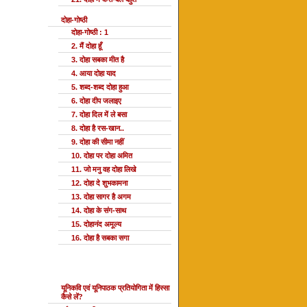
दोहा-गोष्ठी
दोहा-गोष्ठी : 1
2. मैं दोहा हूँ
3. दोहा सबका मीत है
4. आया दोहा याद
5. शब्द-शब्द दोहा हुआ
6. दोहा दीप जलाइए
7. दोहा दिल में ले बसा
8. दोहा है रस-खान..
9. दोहा की सीमा नहीं
10. दोहा पर दोहा अमित
11. जो मनु वह दोहा लिखे
12. दोहा दे शुभकामना
13. दोहा सागर है अगम
14. दोहा के संग-साथ
15. दोहानंद अमूल्य
16. दोहा है सबका सगा
यूनि प्रतियोगिता
यूनिकवि एवं यूनिपाठक प्रतियोगिता में हिस्सा
कैसे लें?