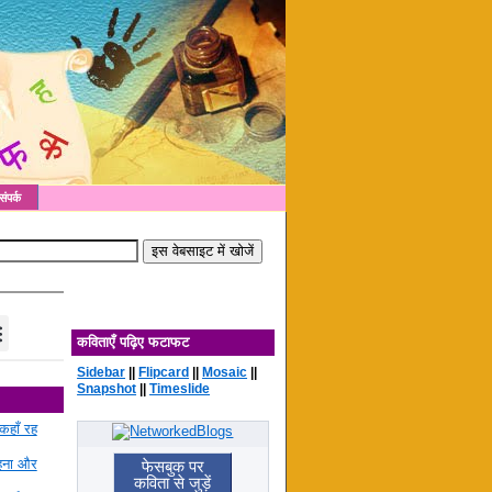
संपर्क
कविताएँ पढ़िए फटाफट
Sidebar
||
Flipcard
||
Mosaic
||
Snapshot
||
Timeslide
कहाँ रह
रहना और
फेसबुक पर
कविता से जुड़ें