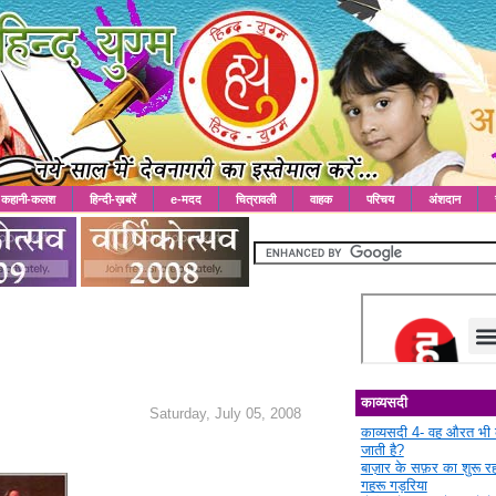
कहानी-कलश
हिन्दी-ख़बरें
e-मदद
चित्रावली
वाहक
परिचय
अंशदान
काव्यसदी
Saturday, July 05, 2008
काव्यसदी 4- वह औरत भी 
जाती है?
बाज़ार के सफ़र का शुरू 
गहरू गड़रिया