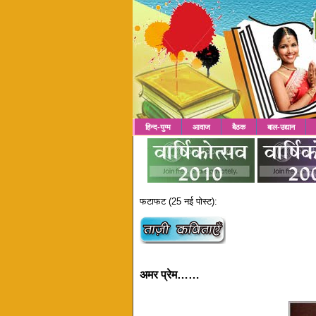
हिन्द-युग्म
आवाज
बैठक
बाल-उद्यान
फटाफट (25 नई पोस्ट):
अमर प्रेम……