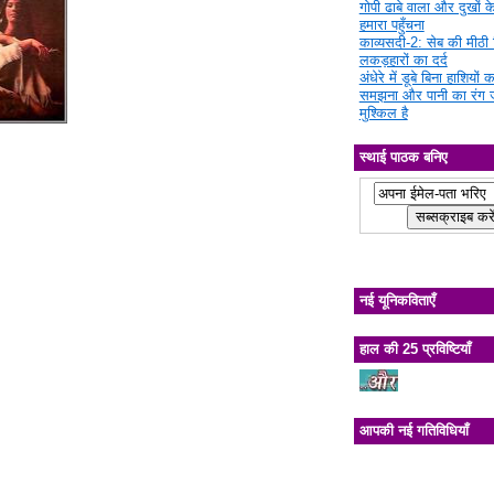
गोपी ढाबे वाला और दुखों क
हमारा पहुँचना
काव्यसदी-2: सेब की मीठी चि
लकड़हारों का दर्द
अंधेरे में डूबे बिना हाशियों क
समझना और पानी का रंग 
मुश्किल है
स्थाई पाठक बनिए
नई यूनिकविताएँ
हाल की 25 प्रविष्टियाँ
आपकी नई गतिविधियाँ