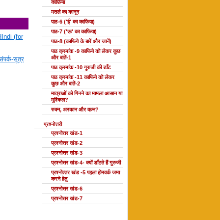
काफ़िया
मतले का कानून
पाठ-6 ('ई' का काफिया)
पाठ-7 ('ऊ' का काफिया)
Indi (for
पाठ-8 (काफिये के बारें और जानें)
पाठ क्रमांक -9 काफिये को लेकर कुछ
और बातें-1
ंपर्क-सूत्र
पाठ क्रमांक -10 गुरुजी की डाँट
पाठ क्रमांक -11 काफिये को लेकर
कुछ और बातें-2
मात्राओं को गिनने का मामला आसान या
मुश्किल?
रुक्न, अरकान और वज़्न?
प्रश्नोत्तरी
प्रश्नोत्तर खंड-1
प्रश्नोत्तर खंड-2
प्रश्नोत्तर खंड-3
प्रश्नोत्तर खंड-4- क्यों डाँटते हैं गुरुजी
प्रश्‍नोत्‍तर खंड -5 पहला होमवर्क जमा
करने हेतु
प्रश्नोत्तर खंड-6
प्रश्नोत्तर खंड-7
दोहा की कक्षाएँ