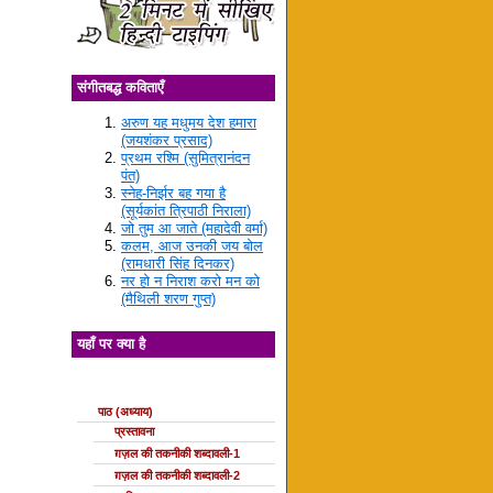
संगीतबद्ध कविताएँ
अरुण यह मधुमय देश हमारा
(जयशंकर प्रसाद)
प्रथम रश्मि (सुमित्रानंदन
पंत)
स्नेह-निर्झर बह गया है
(सूर्यकांत त्रिपाठी निराला)
जो तुम आ जाते (महादेवी वर्मा)
कलम, आज उनकी जय बोल
(रामधारी सिंह दिनकर)
नर हो न निराश करो मन को
(मैथिली शरण गुप्त)
यहाँ पर क्या है
ग़ज़ल की कक्षाएँ
पाठ (अध्याय)
प्रस्तावना
ग़ज़ल की तकनीकी शब्दावली-1
ग़ज़ल की तकनीकी शब्दावली-2