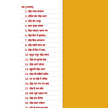
पाठ (अध्याय)
1. दोहा गाथा सनातन
2. ललित छंद दोहा अमर
3. दोहा छंद अनूप
4. शब्द ब्रह्म उच्चार
5. दोहा भास्कर काव्य नभ
6. दोहा दिल में झांकता...
7. दोहा शिव-आराधना
8. दोहा साक्षी समय का
9. दोहा लें दिल में बसा..
10. मृदुल मधुर दोहा सरस
11. दोहा का कुनबा बड़ा
12. दोहा उल्टे सोरठा
13. बहुरूपी दोहा अमर
14. दोहा की छवियाँ अमित
15. रम जा दोहे में तनिक
16. दोहा जन गण मन बसा
17. दोहा है रस-कोष
18. शब्द-सूर्य अज्ञान तम
19. दोहा छंद-दिनेश
20. दोहा पावन पयोधर
21. दोहा में कस-बल बहुत