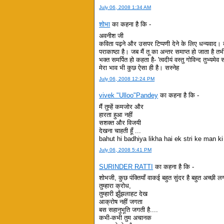
July 06, 2008 1:34 AM
शोभा
का कहना है कि -
अवनीश जी
कविता पढ़ने और उसपर टिप्पणी देने के लिए धन्यवाद। कवि
पराकाष्ठा है। जब मैं तू का अन्तर समाप्त हो जाता है 
भक्त समर्पित हो कहता है- 'त्वदीयं वस्तु गोविन्द तुभ्यम
मेरा भाव भी कुछ ऐसा ही है। सस्नेह
July 06, 2008 12:24 PM
vivek "Ulloo"Pandey
का कहना है कि -
मैं तुम्हें कमजोर और
हारता हुआ नहीं
सशक्त और विजयी
देखना चाहती हूँ ...
bahut hi badhiya likha hai ek stri ke man 
July 06, 2008 5:41 PM
SURINDER RATTI
का कहना है कि -
शोभजी, कुछ पंक्तियाँ वाकई बहुत सुंदर है बहुत अच्छी ल
तुम्हारा क्रोध,
तुम्हारी झुँझलाहट देख
आक्रोष नहीं जगता
बस सहानुभूति जगती है....
कभी-कभी तुम अचानक