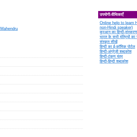
उपयोगी-वीथिकाएँ
Online help to learn H
non-Hindi speaker)
 Mahendru
कुरआन का हिन्दी-संस्करण
भारत के सभी मंत्रियों का स
संस्कृत सीखें
हिन्दी का ई-कॉमिक पोर्टल
हिन्दी-अंग्रेज़ी शब्दकोश
हिन्दी-टंकण यंत्र
हिन्दी-हिन्दी शब्दकोश