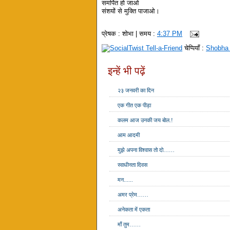
समर्पित हो जाओ
संशयों से मुक्ति पाजाओ।
प्रेषक :
शोभा
| समय :
4:37 PM
चेप्पियाँ :
Shobha
इन्हें भी पढ़ें
२३ जनवरी का दिन
एक गीत एक पीड़ा
कलम आज उनकी जय बोल.!
आम आदमी
मुझे अपना विश्वास तो दो……
स्वाधीनता दिवस
मन......
अमर प्रेम……
अनेकता में एकता
माँ तुम……