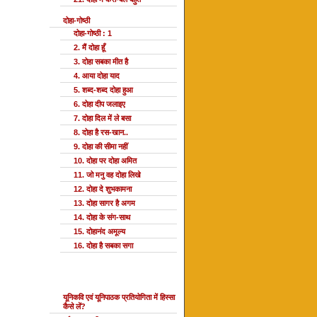
दोहा-गोष्ठी
दोहा-गोष्ठी : 1
2. मैं दोहा हूँ
3. दोहा सबका मीत है
4. आया दोहा याद
5. शब्द-शब्द दोहा हुआ
6. दोहा दीप जलाइए
7. दोहा दिल में ले बसा
8. दोहा है रस-खान..
9. दोहा की सीमा नहीं
10. दोहा पर दोहा अमित
11. जो मनु वह दोहा लिखे
12. दोहा दे शुभकामना
13. दोहा सागर है अगम
14. दोहा के संग-साथ
15. दोहानंद अमूल्य
16. दोहा है सबका सगा
यूनि प्रतियोगिता
यूनिकवि एवं यूनिपाठक प्रतियोगिता में हिस्सा
कैसे लें?