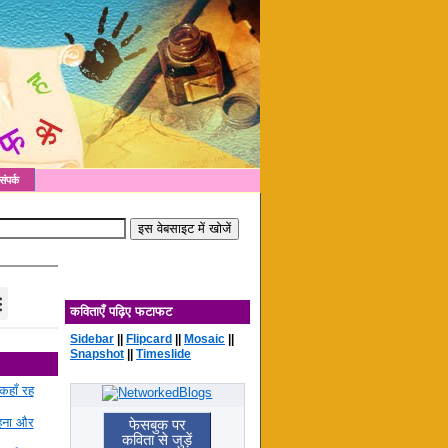
संपर्क
कविताएँ पढ़िए फटाफट
Sidebar
||
Flipcard
||
Mosaic
||
Snapshot
||
Timeslide
कहाँ रह
रहना और
फेसबुक पर
कविता से जुड़ें