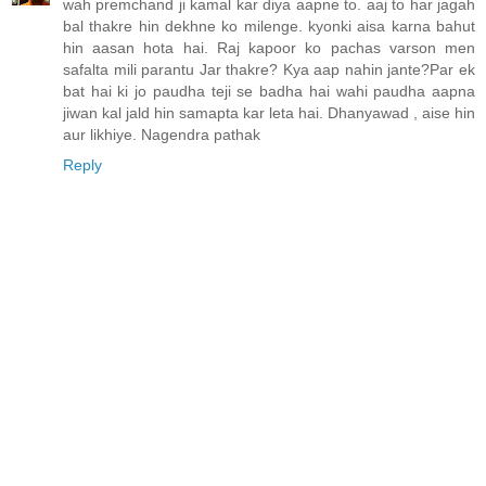
wah premchand ji kamal kar diya aapne to. aaj to har jagah
bal thakre hin dekhne ko milenge. kyonki aisa karna bahut
hin aasan hota hai. Raj kapoor ko pachas varson men
safalta mili parantu Jar thakre? Kya aap nahin jante?Par ek
bat hai ki jo paudha teji se badha hai wahi paudha aapna
jiwan kal jald hin samapta kar leta hai. Dhanyawad , aise hin
aur likhiye. Nagendra pathak
Reply