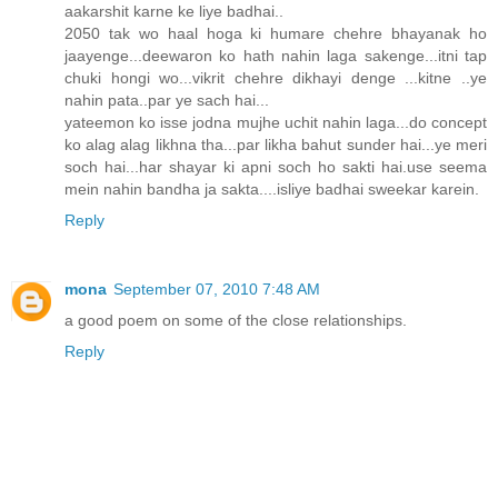
aakarshit karne ke liye badhai..
2050 tak wo haal hoga ki humare chehre bhayanak ho
jaayenge...deewaron ko hath nahin laga sakenge...itni tap
chuki hongi wo...vikrit chehre dikhayi denge ...kitne ..ye
nahin pata..par ye sach hai...
yateemon ko isse jodna mujhe uchit nahin laga...do concept
ko alag alag likhna tha...par likha bahut sunder hai...ye meri
soch hai...har shayar ki apni soch ho sakti hai.use seema
mein nahin bandha ja sakta....isliye badhai sweekar karein.
Reply
mona
September 07, 2010 7:48 AM
a good poem on some of the close relationships.
Reply