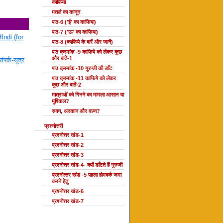
काफ़िया
मतले का कानून
पाठ-6 ('ई' का काफिया)
पाठ-7 ('ऊ' का काफिया)
Indi (for
पाठ-8 (काफिये के बारें और जानें)
पाठ क्रमांक -9 काफिये को लेकर कुछ
और बातें-1
ंपर्क-सूत्र
पाठ क्रमांक -10 गुरुजी की डाँट
पाठ क्रमांक -11 काफिये को लेकर
कुछ और बातें-2
मात्राओं को गिनने का मामला आसान या
मुश्किल?
रुक्न, अरकान और वज़्न?
प्रश्नोत्तरी
प्रश्नोत्तर खंड-1
प्रश्नोत्तर खंड-2
प्रश्नोत्तर खंड-3
प्रश्नोत्तर खंड-4- क्यों डाँटते हैं गुरुजी
प्रश्‍नोत्‍तर खंड -5 पहला होमवर्क जमा
करने हेतु
प्रश्नोत्तर खंड-6
प्रश्नोत्तर खंड-7
दोहा की कक्षाएँ