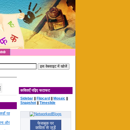
संपर्क
कविताएँ पढ़िए फटाफट
Sidebar
||
Flipcard
||
Mosaic
||
Snapshot
||
Timeslide
कहाँ रह
रहना और
फेसबुक पर
कविता से जुड़ें