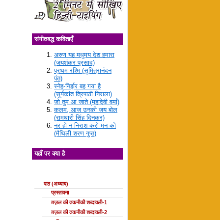
संगीतबद्ध कविताएँ
अरुण यह मधुमय देश हमारा
(जयशंकर प्रसाद)
प्रथम रश्मि (सुमित्रानंदन
पंत)
स्नेह-निर्झर बह गया है
(सूर्यकांत त्रिपाठी निराला)
जो तुम आ जाते (महादेवी वर्मा)
कलम, आज उनकी जय बोल
(रामधारी सिंह दिनकर)
नर हो न निराश करो मन को
(मैथिली शरण गुप्त)
यहाँ पर क्या है
ग़ज़ल की कक्षाएँ
पाठ (अध्याय)
प्रस्तावना
ग़ज़ल की तकनीकी शब्दावली-1
ग़ज़ल की तकनीकी शब्दावली-2