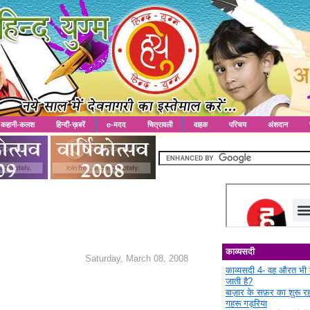
कहानी-कलश
हिन्दी-ख़बरें
e-मदद
चित्रावली
वाहक
परिचय
अंशदान
काव्यसदी
Saturday, March 08, 2008
काव्यसदी 4- वह औरत भी 
जाती है?
बाज़ार के सफ़र का शुरू 
गहरू गड़रिया