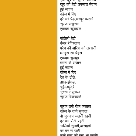
खुद की बेटी उपजाउ मैदान
हुई जवान
दहेज में दिए
हरे भरे पेड़,भरपूर फसलें
सूरज ससुराल
एकदम खुशहाल!
सौतेली बेटी
बंजर रेगिस्तान
प्रेम की बारिश को तरसती
मनहूस सा चेहरा..
एकदम चुपचुप
ममता से अंजान
हुई जवान
दहेज में दिए
रेत के टीले,
झाड़-झंगड़,
चूहे-छछूंदरें
गुस्सा ससुराल..
सूरज विकराल!
सूरज उसे रोज जलाता
दहेज के ताने सुनाता
वो चुपचाप जलती रहती
हर पल रोती रहती
गालियाँ सुनती,कराहती
पर मर ना पाती..
प्यारे बाबा की याद आ जाती!