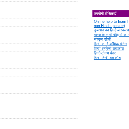
उपयोगी-वीथिकाएँ
Online help to learn H
non-Hindi speaker)
कुरआन का हिन्दी-संस्करण
भारत के सभी मंत्रियों का स
संस्कृत सीखें
हिन्दी का ई-कॉमिक पोर्टल
हिन्दी-अंग्रेज़ी शब्दकोश
हिन्दी-टंकण यंत्र
हिन्दी-हिन्दी शब्दकोश