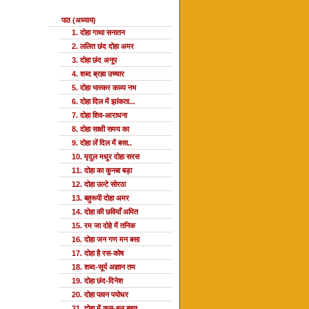
पाठ (अध्याय)
1. दोहा गाथा सनातन
2. ललित छंद दोहा अमर
3. दोहा छंद अनूप
4. शब्द ब्रह्म उच्चार
5. दोहा भास्कर काव्य नभ
6. दोहा दिल में झांकता...
7. दोहा शिव-आराधना
8. दोहा साक्षी समय का
9. दोहा लें दिल में बसा..
10. मृदुल मधुर दोहा सरस
11. दोहा का कुनबा बड़ा
12. दोहा उल्टे सोरठा
13. बहुरूपी दोहा अमर
14. दोहा की छवियाँ अमित
15. रम जा दोहे में तनिक
16. दोहा जन गण मन बसा
17. दोहा है रस-कोष
18. शब्द-सूर्य अज्ञान तम
19. दोहा छंद-दिनेश
20. दोहा पावन पयोधर
21. दोहा में कस-बल बहुत