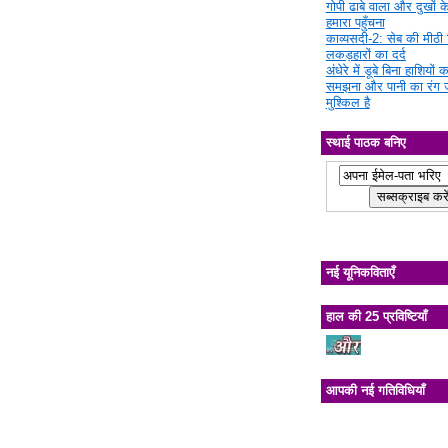
गोपी ढाबे वाला और दुखों क
हमारा पहुँचना
काव्यसदी-2: सेब की मीठी चि
लकड़हारों का दर्द
अंधेरे में डूबे बिना हाशियों क
समझना और पानी का रंग 
मुश्किल है
स्थाई पाठक बनिए
नई यूनिकविताएँ
हाल की 25 प्रविष्टियाँ
आपकी नई गतिविधियाँ