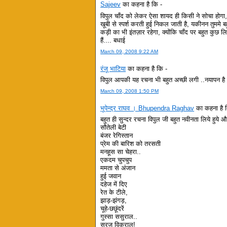
Sajeev
का कहना है कि -
विपुल चाँद को लेकर ऐसा शायद ही किसी ने सोचा होगा,
खूबी से स्पर्श करती हुई निकल जाती है, यकीनन तुममे 
कड़ी का भी इंतज़ार रहेगा, क्योंकि चाँद पर बहुत कुछ लि
हैं.... बधाई
March 09, 2008 9:22 AM
रंजू भाटिया
का कहना है कि -
विपुल आपकी यह रचना भी बहुत अच्छी लगी ..नयापन है 
March 09, 2008 1:50 PM
भूपेन्द्र राघव । Bhupendra Raghav
का कहना है 
बहुत ही सुन्दर रचना विपुल जी बहुत नवीनता लिये हुये
सौतेली बेटी
बंजर रेगिस्तान
प्रेम की बारिश को तरसती
मनहूस सा चेहरा..
एकदम चुपचुप
ममता से अंजान
हुई जवान
दहेज में दिए
रेत के टीले,
झाड़-झंगड़,
चूहे-छछूंदरें
गुस्सा ससुराल..
सूरज विकराल!