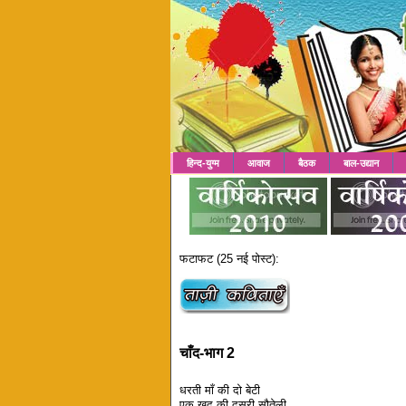
हिन्द-युग्म
आवाज
बैठक
बाल-उद्यान
फटाफट (25 नई पोस्ट):
चाँद-भाग 2
धरती माँ की दो बेटी
एक खुद की दूसरी सौतेली