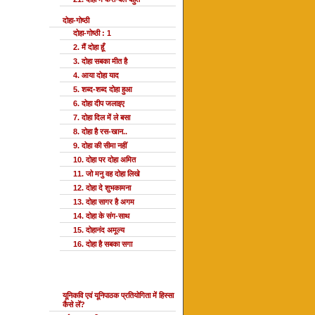
दोहा-गोष्ठी
दोहा-गोष्ठी : 1
2. मैं दोहा हूँ
3. दोहा सबका मीत है
4. आया दोहा याद
5. शब्द-शब्द दोहा हुआ
6. दोहा दीप जलाइए
7. दोहा दिल में ले बसा
8. दोहा है रस-खान..
9. दोहा की सीमा नहीं
10. दोहा पर दोहा अमित
11. जो मनु वह दोहा लिखे
12. दोहा दे शुभकामना
13. दोहा सागर है अगम
14. दोहा के संग-साथ
15. दोहानंद अमूल्य
16. दोहा है सबका सगा
यूनि प्रतियोगिता
यूनिकवि एवं यूनिपाठक प्रतियोगिता में हिस्सा
कैसे लें?