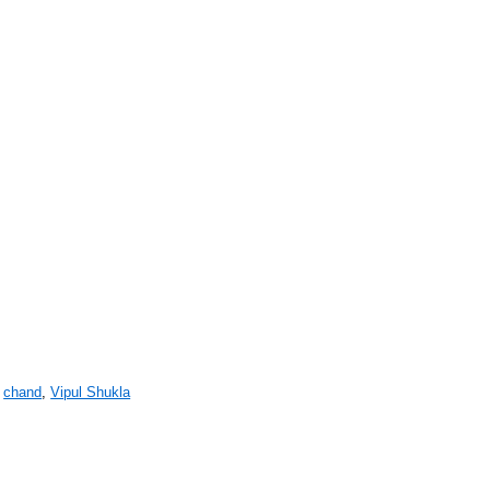
,
chand
,
Vipul Shukla