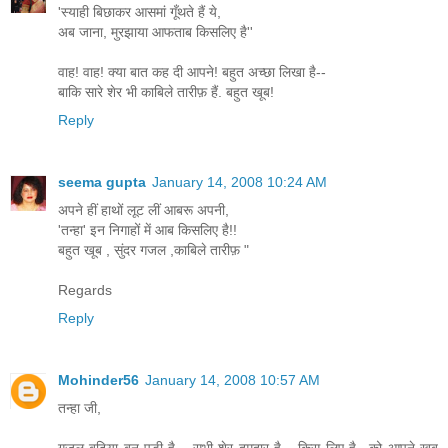
'स्याही बिछाकर आसमां गूँथते हैं ये,
अब जाना, मुरझाया आफताब किसलिए है''
वाह! वाह! क्या बात कह दी आपने! बहुत अच्छा लिखा है--
बाकि सारे शेर भी काबिले तारीफ़ हैं. बहुत खूब!
Reply
seema gupta
January 14, 2008 10:24 AM
अपने हीं हाथों लूट लीं आबरू अपनी,
'तन्हा' इन निगाहों में आब किसलिए है!!
बहुत खूब , सुंदर गजल ,काबिले तारीफ़ "
Regards
Reply
Mohinder56
January 14, 2008 10:57 AM
तन्हा जी,
गजल बढिया बन पडी है... सभी शेर दमदार है... किस लिए है ..को आपने खूब