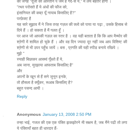
की जगह "दूजों की आस्तीन पे जमे हैं गर्द-से ये," में लय बेहतर होगी ।
"त्थर परोसते हैं ये अंधों की फौज को,
इंसानियत की कब्र यूँ नायाब किसलिए है?"
परफ़ेक्ट है
यह सारे सुझाव मैं ने जिस तरह गज़ल की फ़्लो को पाया या पढ़ा , उसके हिसाब से
दिये हैं । हो सकता है मैं गलत हूँ ।
पर आज जो आपकी गज़ल का स्तर है । वह यही बताता है कि कि आप मैच्योर की
श्रेणी में शामिल हो चुके हैं । और वह दिन ज्यादा दूर नहीं जब आप विशिष्ट की
श्रेणी से भी उपर पहुँच जायें । बस , प्रगति की यही स्पीड बनाये रखिये ।
मुझे "
स्याही बिछाकर आसमां गूँथते हैं ये,
अब जाना, मुरझाया आफताब किसलिए है"
और
अपनों के खून से हैं सने जुनून इनके,
तो हौसला है क्यूँकर, रूआब किसलिए है?
बहुत पसन्द आयी ।
Reply
Anonymous
January 13, 2008 2:50 PM
तन्हा भाई, गजल की एक एक पंक्ति झकझोरने मी सक्षम है, जब मैंने पढी तो लगा
ये पंक्तियाँ बहुत ही धारदार हैं-