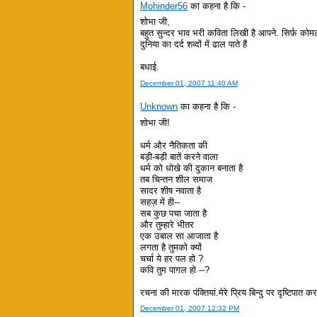
Mohinder56
का कहना है कि -
शोभा जी,
बहुत सुन्दर भाव भरी कविता लिखी है आपने. सिर्फ़ कोम
दुनिया का दर्द शव्दों में ढाल पाते हैं
बधाई.
December 01, 2007 11:40 AM
Unknown
का कहना है कि -
शोभा जी!
धर्म और नैतिकता की
बड़ी-बड़ी बातें करने वाला
धर्म को धोखे की दुकान बनाता है
तब चिन्तन शील समाज
सादर शीष नवाता है
सहज़ में ही--
सब कुछ पचा जाता है
और तुम्हारे भीतर
एक उबाल सा आजाता है
लगता है तुमको क्यों
चर्चा ये हर पल हो ?
कवि तुम पागल हो --?
रचना की मारक पंक्तियां.मेरे प्रिय बिन्दु पर दृष्टिपात क
December 01, 2007 12:32 PM