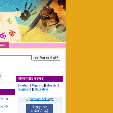
संपर्क
कविताएँ पढ़िए फटाफट
Sidebar
||
Flipcard
||
Mosaic
||
Snapshot
||
Timeslide
कहाँ रह
रहना और
फेसबुक पर
कविता से जुड़ें