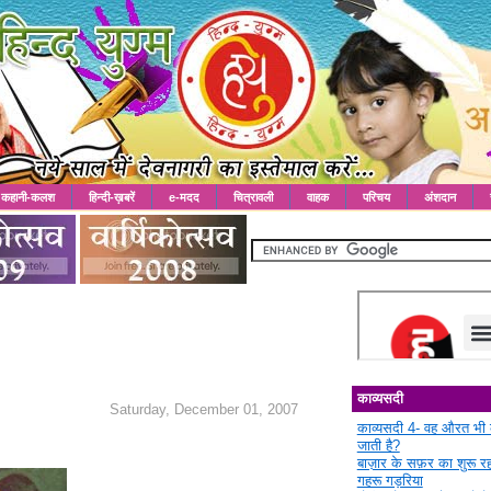
कहानी-कलश
हिन्दी-ख़बरें
e-मदद
चित्रावली
वाहक
परिचय
अंशदान
काव्यसदी
Saturday, December 01, 2007
काव्यसदी 4- वह औरत भी 
जाती है?
बाज़ार के सफ़र का शुरू 
गहरू गड़रिया