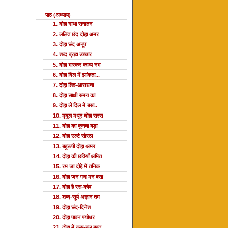
पाठ (अध्याय)
1. दोहा गाथा सनातन
2. ललित छंद दोहा अमर
3. दोहा छंद अनूप
4. शब्द ब्रह्म उच्चार
5. दोहा भास्कर काव्य नभ
6. दोहा दिल में झांकता...
7. दोहा शिव-आराधना
8. दोहा साक्षी समय का
9. दोहा लें दिल में बसा..
10. मृदुल मधुर दोहा सरस
11. दोहा का कुनबा बड़ा
12. दोहा उल्टे सोरठा
13. बहुरूपी दोहा अमर
14. दोहा की छवियाँ अमित
15. रम जा दोहे में तनिक
16. दोहा जन गण मन बसा
17. दोहा है रस-कोष
18. शब्द-सूर्य अज्ञान तम
19. दोहा छंद-दिनेश
20. दोहा पावन पयोधर
21. दोहा में कस-बल बहुत