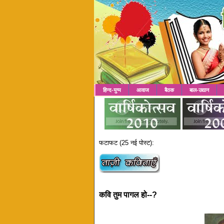
हिन्द-युग्म
आवाज
बैठक
बाल-उद्यान
फटाफट (25 नई पोस्ट):
कवि तुम पागल हो--?