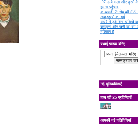
गोपी ढाबे वाला और दुखों क
हमारा पहुँचना
काव्यसदी-2: सेब की मीठी चि
लकड़हारों का दर्द
अंधेरे में डूबे बिना हाशियों क
समझना और पानी का रंग 
मुश्किल है
स्थाई पाठक बनिए
नई यूनिकविताएँ
हाल की 25 प्रविष्टियाँ
आपकी नई गतिविधियाँ