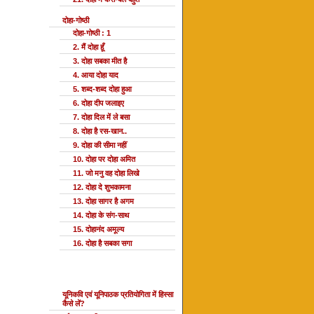
दोहा-गोष्ठी
दोहा-गोष्ठी : 1
2. मैं दोहा हूँ
3. दोहा सबका मीत है
4. आया दोहा याद
5. शब्द-शब्द दोहा हुआ
6. दोहा दीप जलाइए
7. दोहा दिल में ले बसा
8. दोहा है रस-खान..
9. दोहा की सीमा नहीं
10. दोहा पर दोहा अमित
11. जो मनु वह दोहा लिखे
12. दोहा दे शुभकामना
13. दोहा सागर है अगम
14. दोहा के संग-साथ
15. दोहानंद अमूल्य
16. दोहा है सबका सगा
यूनि प्रतियोगिता
यूनिकवि एवं यूनिपाठक प्रतियोगिता में हिस्सा
कैसे लें?