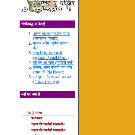
संगीतबद्ध कविताएँ
अरुण यह मधुमय देश हमारा
(जयशंकर प्रसाद)
प्रथम रश्मि (सुमित्रानंदन
पंत)
स्नेह-निर्झर बह गया है
(सूर्यकांत त्रिपाठी निराला)
जो तुम आ जाते (महादेवी वर्मा)
कलम, आज उनकी जय बोल
(रामधारी सिंह दिनकर)
नर हो न निराश करो मन को
(मैथिली शरण गुप्त)
यहाँ पर क्या है
ग़ज़ल की कक्षाएँ
पाठ (अध्याय)
प्रस्तावना
ग़ज़ल की तकनीकी शब्दावली-1
ग़ज़ल की तकनीकी शब्दावली-2