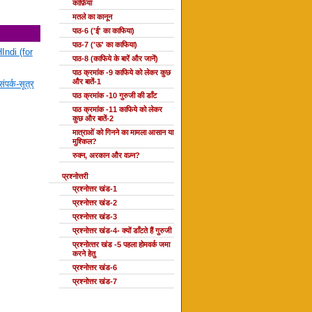
काफ़िया
मतले का कानून
पाठ-6 ('ई' का काफिया)
पाठ-7 ('ऊ' का काफिया)
Indi (for
पाठ-8 (काफिये के बारें और जानें)
पाठ क्रमांक -9 काफिये को लेकर कुछ
और बातें-1
ंपर्क-सूत्र
पाठ क्रमांक -10 गुरुजी की डाँट
पाठ क्रमांक -11 काफिये को लेकर
कुछ और बातें-2
मात्राओं को गिनने का मामला आसान या
मुश्किल?
रुक्न, अरकान और वज़्न?
प्रश्नोत्तरी
प्रश्नोत्तर खंड-1
प्रश्नोत्तर खंड-2
प्रश्नोत्तर खंड-3
प्रश्नोत्तर खंड-4- क्यों डाँटते हैं गुरुजी
प्रश्‍नोत्‍तर खंड -5 पहला होमवर्क जमा
करने हेतु
प्रश्नोत्तर खंड-6
प्रश्नोत्तर खंड-7
दोहा की कक्षाएँ