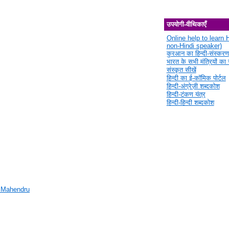
उपयोगी-वीथिकाएँ
Online help to learn H
non-Hindi speaker)
कुरआन का हिन्दी-संस्करण
भारत के सभी मंत्रियों का स
संस्कृत सीखें
हिन्दी का ई-कॉमिक पोर्टल
हिन्दी-अंग्रेज़ी शब्दकोश
हिन्दी-टंकण यंत्र
हिन्दी-हिन्दी शब्दकोश
 Mahendru