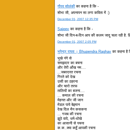
गौरव सोलंकी
का कहना है कि -
शोभा जी, अपनापन सा लगा कविता में :)
December 01, 2007 12:35 PM
Sajeev
का कहना है कि -
शोभा जी दिन-ब-दिन आप की कलम जादू चला रही है. हि
December 01, 2007 2:05 PM
भूपेन्द्र राघव । Bhupendra Raghav
का कहना है 
भूखे नंगे से
समझदार का बचना
और तेरी आँख नम....
...जबरदस्त रचना
गिरते को देख
उसी का ठहरना
और चारो तरफ
तालियों का बजना....
... कमाल की रचना
मेहनत और जी जान
मेडल पाये बेइमान
देख दिल मैन कसकना
... गजब की रचना
झूठे वादे, धर्म-धोखे
का आसानी से पचना
क.क..क्या कहूँ आपकी रचना