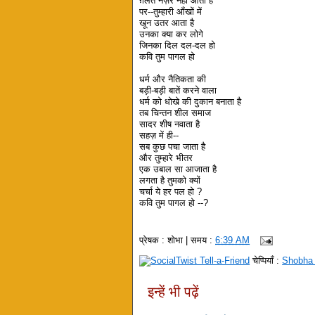
ग़लत नज़र नहीं आता है
पर--तुम्हारी आँखों में
खून उतर आता है
उनका क्या कर लोगे
जिनका दिल दल-दल हो
कवि तुम पागल हो
धर्म और नैतिकता की
बड़ी-बड़ी बातें करने वाला
धर्म को धोखे की दुकान बनाता है
तब चिन्तन शील समाज
सादर शीष नवाता है
सहज़ में ही--
सब कुछ पचा जाता है
और तुम्हारे भीतर
एक उबाल सा आजाता है
लगता है तुमको क्यों
चर्चा ये हर पल हो ?
कवि तुम पागल हो --?
प्रेषक :
शोभा
| समय :
6:39 AM
चेप्पियाँ :
Shobha
इन्हें भी पढ़ें