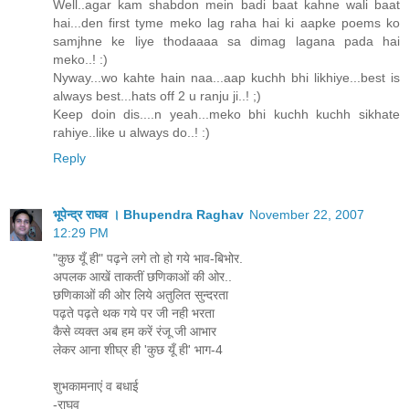
Well..agar kam shabdon mein badi baat kahne wali baat
hai...den first tyme meko lag raha hai ki aapke poems ko
samjhne ke liye thodaaaa sa dimag lagana pada hai
meko..! :)
Nyway...wo kahte hain naa...aap kuchh bhi likhiye...best is
always best...hats off 2 u ranju ji..! ;)
Keep doin dis....n yeah...meko bhi kuchh kuchh sikhate
rahiye..like u always do..! :)
Reply
भूपेन्द्र राघव । Bhupendra Raghav
November 22, 2007
12:29 PM
"कुछ यूँ ही" पढ़ने लगे तो हो गये भाव-बिभोर.
अपलक आखें ताकतीं छणिकाओं की ओर..
छणिकाओं की ओर लिये अतुलित सुन्दरता
पढ़ते पढ़ते थक गये पर जी नही भरता
कैसे व्यक्त अब हम करें रंजू जी आभार
लेकर आना शीघ्र ही 'कुछ यूँ ही' भाग-4
शुभकामनाएं व बधाई
-राघव