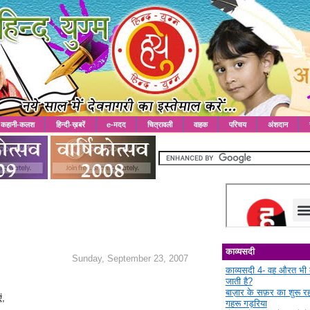
कहानी-कलश
हिन्दी-ख़बरें
e-मदद
चित्रावली
वाहक
परिचय
अंशदान
काव्यसदी
Sunday, September 23, 2007
काव्यसदी 4- वह औरत भी 
जाती है?
बाज़ार के सफ़र का शुरू 
ं,
गहरू गड़रिया