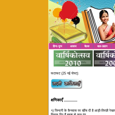
हिन्द-युग्म
आवाज
बैठक
बाल-उद्यान
फटाफट (25 नई पोस्ट):
क्षणिकाएँ .............
१) जिन्दगी के कैनवास पर खींच दी है आड़ी-तिरछी रेखाए
छिड़क दिए हैं ब्रुश से कुछ रंग....