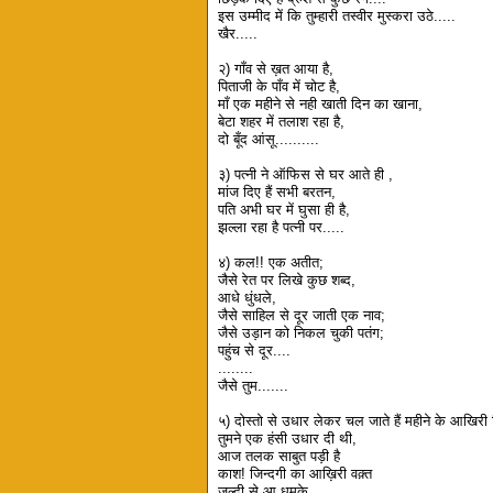
इस उम्मीद में कि तुम्हारी तस्वीर मुस्करा उठे.....
खैर.....
२) गाँव से ख़त आया है,
पिताजी के पाँव में चोट है,
माँ एक महीने से नही खाती दिन का खाना,
बेटा शहर में तलाश रहा है,
दो बूँद आंसू..........
३) पत्नी ने ऑफिस से घर आते ही ,
मांज दिए हैं सभी बरतन,
पति अभी घर में घुसा ही है,
झल्ला रहा है पत्नी पर.....
४) कल!! एक अतीत;
जैसे रेत पर लिखे कुछ शब्द,
आधे धुंधले,
जैसे साहिल से दूर जाती एक नाव;
जैसे उड़ान को निकल चुकी पतंग;
पहुंच से दूर....
........
जैसे तुम.......
५) दोस्तो से उधार लेकर चल जाते हैं महीने के आखिरी
तुमने एक हंसी उधार दी थी,
आज तलक साबुत पड़ी है
काश! जिन्दगी का आख़िरी वक़्त
जल्दी से आ धमके....