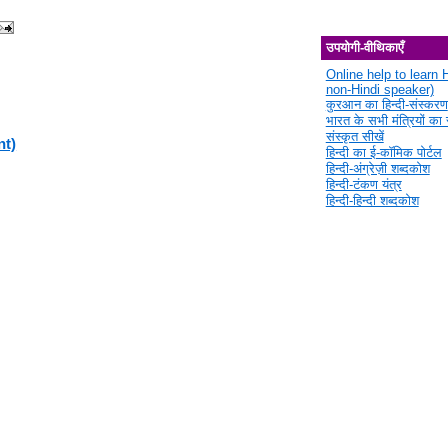
उपयोगी-वीथिकाएँ
Online help to learn H
non-Hindi speaker)
कुरआन का हिन्दी-संस्करण
भारत के सभी मंत्रियों का स
संस्कृत सीखें
nt)
हिन्दी का ई-कॉमिक पोर्टल
हिन्दी-अंग्रेज़ी शब्दकोश
हिन्दी-टंकण यंत्र
हिन्दी-हिन्दी शब्दकोश