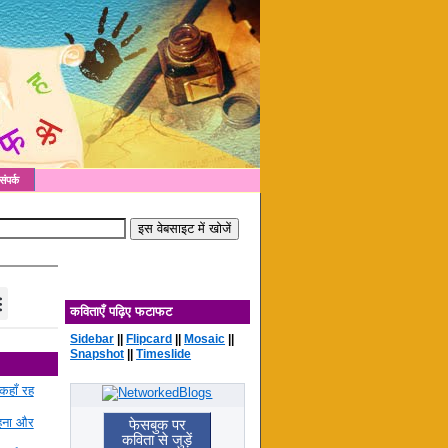
संपर्क
कविताएँ पढ़िए फटाफट
Sidebar
||
Flipcard
||
Mosaic
||
Snapshot
||
Timeslide
कहाँ रह
रहना और
फेसबुक पर
कविता से जुड़ें