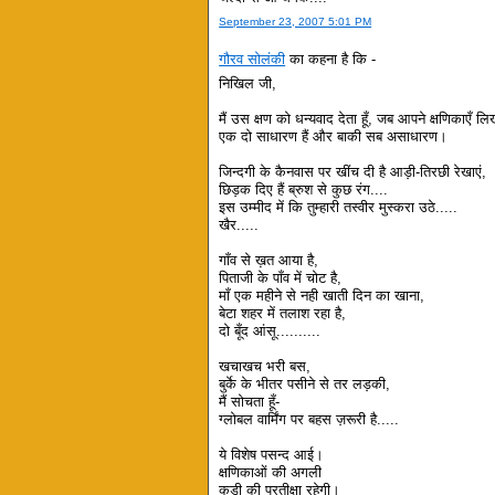
September 23, 2007 5:01 PM
गौरव सोलंकी
का कहना है कि -
निखिल जी,
मैं उस क्षण को धन्यवाद देता हूँ, जब आपने क्षणिकाएँ
एक दो साधारण हैं और बाकी सब असाधारण।
जिन्दगी के कैनवास पर खींच दी है आड़ी-तिरछी रेखाएं,
छिड़क दिए हैं ब्रुश से कुछ रंग....
इस उम्मीद में कि तुम्हारी तस्वीर मुस्करा उठे.....
खैर.....
गाँव से ख़त आया है,
पिताजी के पाँव में चोट है,
माँ एक महीने से नही खाती दिन का खाना,
बेटा शहर में तलाश रहा है,
दो बूँद आंसू..........
खचाखच भरी बस,
बुर्के के भीतर पसीने से तर लड़की,
मैं सोचता हूँ-
ग्लोबल वार्मिंग पर बहस ज़रूरी है.....
ये विशेष पसन्द आई।
क्षणिकाओं की अगली
कड़ी की प्रतीक्षा रहेगी।