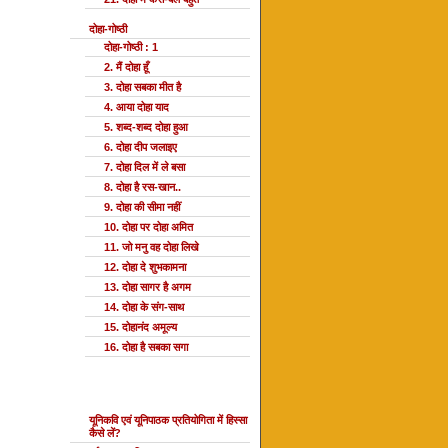
दोहा-गोष्ठी
दोहा-गोष्ठी : 1
2. मैं दोहा हूँ
3. दोहा सबका मीत है
4. आया दोहा याद
5. शब्द-शब्द दोहा हुआ
6. दोहा दीप जलाइए
7. दोहा दिल में ले बसा
8. दोहा है रस-खान..
9. दोहा की सीमा नहीं
10. दोहा पर दोहा अमित
11. जो मनु वह दोहा लिखे
12. दोहा दे शुभकामना
13. दोहा सागर है अगम
14. दोहा के संग-साथ
15. दोहानंद अमूल्य
16. दोहा है सबका सगा
यूनि प्रतियोगिता
यूनिकवि एवं यूनिपाठक प्रतियोगिता में हिस्सा
कैसे लें?