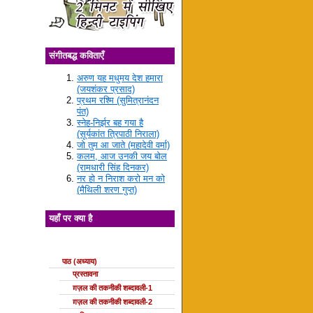
संगीतबद्ध कविताएँ
अरुण यह मधुमय देश हमारा
(जयशंकर प्रसाद)
प्रथम रश्मि (सुमित्रानंदन
पंत)
स्नेह-निर्झर बह गया है
(सूर्यकांत त्रिपाठी निराला)
जो तुम आ जाते (महादेवी वर्मा)
कलम, आज उनकी जय बोल
(रामधारी सिंह दिनकर)
नर हो न निराश करो मन को
(मैथिली शरण गुप्त)
यहाँ पर क्या है
ग़ज़ल की कक्षाएँ
पाठ (अध्याय)
प्रस्तावना
ग़ज़ल की तकनीकी शब्दावली-1
ग़ज़ल की तकनीकी शब्दावली-2