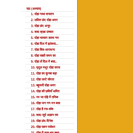
पाठ (अध्याय)
1. दोहा गाथा सनातन
2. ललित छंद दोहा अमर
3. दोहा छंद अनूप
4. शब्द ब्रह्म उच्चार
5. दोहा भास्कर काव्य नभ
6. दोहा दिल में झांकता...
7. दोहा शिव-आराधना
8. दोहा साक्षी समय का
9. दोहा लें दिल में बसा..
10. मृदुल मधुर दोहा सरस
11. दोहा का कुनबा बड़ा
12. दोहा उल्टे सोरठा
13. बहुरूपी दोहा अमर
14. दोहा की छवियाँ अमित
15. रम जा दोहे में तनिक
16. दोहा जन गण मन बसा
17. दोहा है रस-कोष
18. शब्द-सूर्य अज्ञान तम
19. दोहा छंद-दिनेश
20. दोहा पावन पयोधर
21. दोहा में कस-बल बहुत