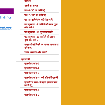
काफ़िया
मतले का कानून
पाठ-6 ('ई' का काफिया)
पाठ-7 ('ऊ' का काफिया)
Indi (for
पाठ-8 (काफिये के बारें और जानें)
पाठ क्रमांक -9 काफिये को लेकर कुछ
और बातें-1
ंपर्क-सूत्र
पाठ क्रमांक -10 गुरुजी की डाँट
पाठ क्रमांक -11 काफिये को लेकर
कुछ और बातें-2
मात्राओं को गिनने का मामला आसान या
मुश्किल?
रुक्न, अरकान और वज़्न?
प्रश्नोत्तरी
प्रश्नोत्तर खंड-1
प्रश्नोत्तर खंड-2
प्रश्नोत्तर खंड-3
प्रश्नोत्तर खंड-4- क्यों डाँटते हैं गुरुजी
प्रश्‍नोत्‍तर खंड -5 पहला होमवर्क जमा
करने हेतु
प्रश्नोत्तर खंड-6
प्रश्नोत्तर खंड-7
दोहा की कक्षाएँ