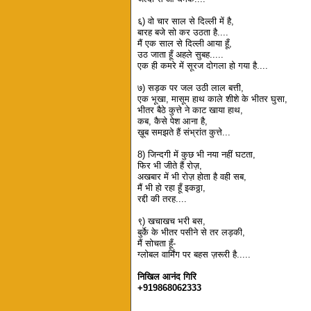
६) वो चार साल से दिल्ली में है,
बारह बजे सो कर उठता है....
मैं एक साल से दिल्ली आया हूँ,
उठ जाता हूँ अहले सुबह.....
एक ही कमरे में सूरज दोगला हो गया है....
७) सड़क पर जल उठी लाल बत्ती,
एक भूखा, मासूम हाथ काले शीशे के भीतर घुसा,
भीतर बैठे कुत्ते ने काट खाया हाथ,
कब, कैसे पेश आना है,
ख़ूब समझते हैं संभ्रांत कुत्ते...
8) जिन्दगी में कुछ भी नया नहीं घटता,
फिर भी जीते हैं रोज़,
अखबार में भी रोज़ होता है वही सब,
मैं भी हो रहा हूँ इकठ्ठा,
रद्दी की तरह....
९) खचाखच भरी बस,
बुर्के के भीतर पसीने से तर लड़की,
मैं सोचता हूँ-
ग्लोबल वार्मिंग पर बहस ज़रूरी है.....
निखिल आनंद गिरि
+919868062333