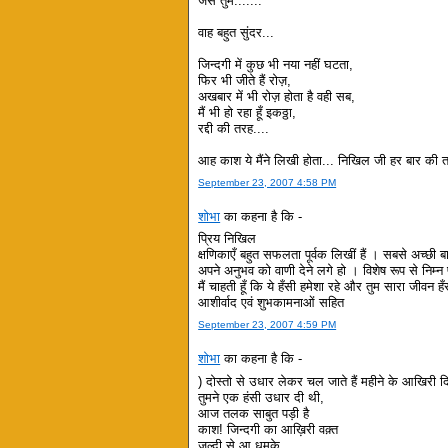
जैसे तुम.......
वाह बहुत सुंदर...
जिन्दगी में कुछ भी नया नहीं घटता,
फिर भी जीते हैं रोज़,
अखबार में भी रोज़ होता है वही सब,
मैं भी हो रहा हूँ इकठ्ठा,
रद्दी की तरह....
आह काश ये मैंने लिखी होता... निखिल जी हर बार की त
September 23, 2007 4:58 PM
शोभा
का कहना है कि -
प्रिय निखिल
क्षणिकाएँ बहुत सफलता पूर्वक लिखीं हैं । सबसे अच्छी 
अपने अनुभव को वाणी देने लगे हो । विशेष रूप से निम्न पं
मैं चाहती हूँ कि ये हँसी हमेशा रहे और तुम सारा जीवन ह
आशीर्वाद एवं शुभकामनाओं सहित
September 23, 2007 4:59 PM
शोभा
का कहना है कि -
) दोस्तो से उधार लेकर चल जाते हैं महीने के आखिरी द
तुमने एक हंसी उधार दी थी,
आज तलक साबुत पड़ी है
काश! जिन्दगी का आख़िरी वक़्त
जल्दी से आ धमके....