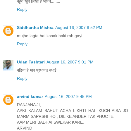
बहुत खुब लिखा है आपने........
Reply
Siddhartha Mishra
August 16, 2007 8:52 PM
mujhe lagta hai kasak baki rah gayi.
Reply
Udan Tashtari
August 16, 2007 9:01 PM
बढ़िया है भाव प्रधान!! बधाई.
Reply
arvind kumar
August 16, 2007 9:45 PM
RANJANA JI,
APKI KALAM BAHUT ACHA LIKHTI HAI ,KUCH AISA JO
MARM SAPRSHI HO , DIL KE ANDER TAK PHUCTE.
AAP MERI BADHAI SWEKAR KARE.
ARVIND