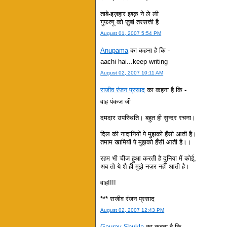
ताबे-इज़हार इश्क़ ने ले ली
गुफ़त्गू को ज़ुबां तरसत्ती है
August 01, 2007 5:54 PM
Anupama
का कहना है कि -
aachi hai...keep writing
August 02, 2007 10:11 AM
राजीव रंजन प्रसाद
का कहना है कि -
वाह पंकज जी
दमदार उपस्थिति। बहुत ही सुन्दर रचना।
दिल की नादानियों पे मुझको हँसी आती है।
तमाम खामियों पे मुझको हँसी आती है।।
रहम भी चीज हुआ करती है दुनिया में कोई,
अब तो ये शै ही मुझे नज़र नहीं आती है।
वाह!!!!
*** राजीव रंजन प्रसाद
August 02, 2007 12:43 PM
Gaurav Shukla
का कहना है कि -