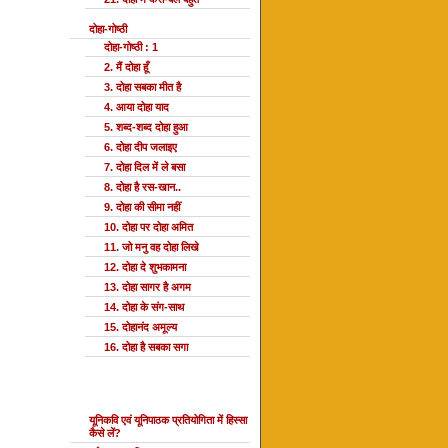
दोहा-गोष्ठी
दोहा-गोष्ठी : 1
2. मैं दोहा हूँ
3. दोहा सबका मीत है
4. आया दोहा याद
5. शब्द-शब्द दोहा हुआ
6. दोहा दीप जलाइए
7. दोहा दिल में ले बसा
8. दोहा है रस-खान..
9. दोहा की सीमा नहीं
10. दोहा पर दोहा अमित
11. जो मनु वह दोहा लिखे
12. दोहा दे शुभकामना
13. दोहा सागर है अगम
14. दोहा के संग-साथ
15. दोहानंद अमूल्य
16. दोहा है सबका सगा
यूनि प्रतियोगिता
यूनिकवि एवं यूनिपाठक प्रतियोगिता में हिस्सा
कैसे लें?