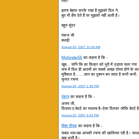
वाह!!
इतना बेहाल करके रखा है मुझको दिल ने,
बुत भी हँस देते हैं पर मुझको नहीं आती है।
बहुत सुंदर
पंकज जी
बधाई!
August 03, 2007 10:30 AM
Mohinder56
का कहना है कि -
खूब... यानि कि हर फ़िक्र को धूयें में उडाता चला गया
सच में दिल ही आदमी का सबसे अच्छा दोस्त होने के सा
मुश्किल है.......जान का दुश्मन बन जाता है कभी कभी..
सुन्दर रचना
August 03, 2007 1:36 PM
पंकज
का कहना है कि -
अजय जी,
दिलवर-ए-बेदर्द का मतलब है--ऐसा दिलवर जोकि बेदर्द ह
August 03, 2007 4:03 PM
विश्व दीपक
का कहना है कि -
सबल भाव-पक्ष आपकी रचना की खासियत रही है। साधार
खूब भाती है।