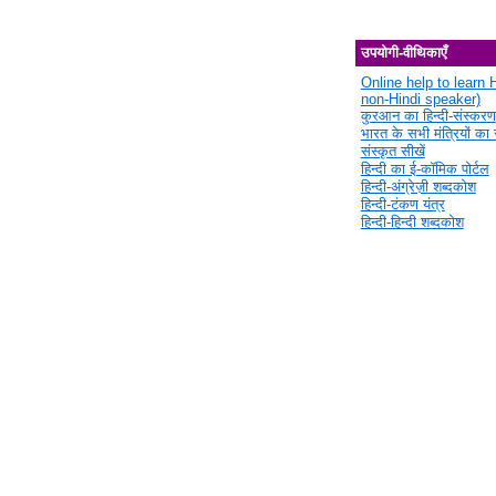
उपयोगी-वीथिकाएँ
Online help to learn H
non-Hindi speaker)
कुरआन का हिन्दी-संस्करण
भारत के सभी मंत्रियों का स
संस्कृत सीखें
हिन्दी का ई-कॉमिक पोर्टल
हिन्दी-अंग्रेज़ी शब्दकोश
हिन्दी-टंकण यंत्र
हिन्दी-हिन्दी शब्दकोश