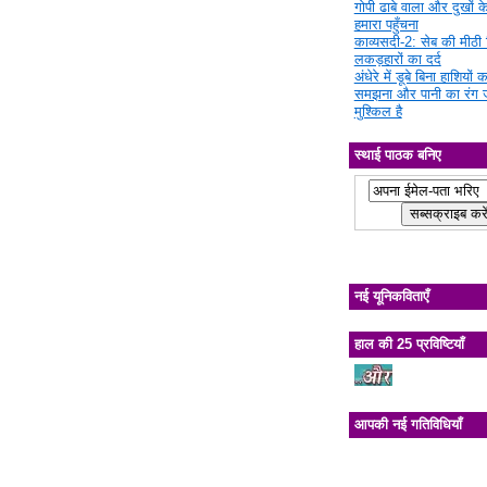
गोपी ढाबे वाला और दुखों क
हमारा पहुँचना
काव्यसदी-2: सेब की मीठी चि
लकड़हारों का दर्द
अंधेरे में डूबे बिना हाशियों क
समझना और पानी का रंग 
मुश्किल है
स्थाई पाठक बनिए
नई यूनिकविताएँ
हाल की 25 प्रविष्टियाँ
आपकी नई गतिविधियाँ