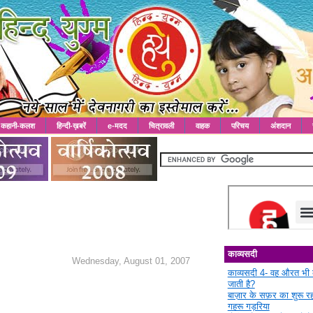
कहानी-कलश
हिन्दी-ख़बरें
e-मदद
चित्रावली
वाहक
परिचय
अंशदान
काव्यसदी
Wednesday, August 01, 2007
काव्यसदी 4- वह औरत भी 
जाती है?
बाज़ार के सफ़र का शुरू 
गहरू गड़रिया