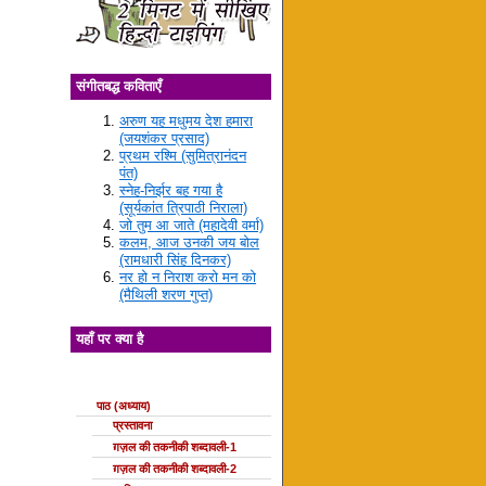
संगीतबद्ध कविताएँ
अरुण यह मधुमय देश हमारा
(जयशंकर प्रसाद)
प्रथम रश्मि (सुमित्रानंदन
पंत)
स्नेह-निर्झर बह गया है
(सूर्यकांत त्रिपाठी निराला)
जो तुम आ जाते (महादेवी वर्मा)
कलम, आज उनकी जय बोल
(रामधारी सिंह दिनकर)
नर हो न निराश करो मन को
(मैथिली शरण गुप्त)
यहाँ पर क्या है
ग़ज़ल की कक्षाएँ
पाठ (अध्याय)
प्रस्तावना
ग़ज़ल की तकनीकी शब्दावली-1
ग़ज़ल की तकनीकी शब्दावली-2