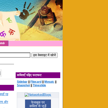
संपर्क
कविताएँ पढ़िए फटाफट
Sidebar
||
Flipcard
||
Mosaic
||
Snapshot
||
Timeslide
कहाँ रह
रहना और
फेसबुक पर
कविता से जुड़ें