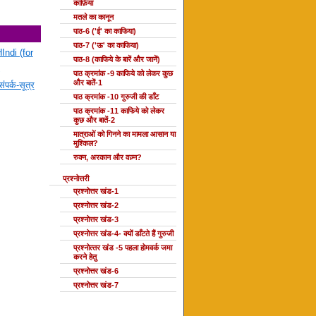
काफ़िया
मतले का कानून
पाठ-6 ('ई' का काफिया)
पाठ-7 ('ऊ' का काफिया)
Indi (for
पाठ-8 (काफिये के बारें और जानें)
पाठ क्रमांक -9 काफिये को लेकर कुछ
और बातें-1
ंपर्क-सूत्र
पाठ क्रमांक -10 गुरुजी की डाँट
पाठ क्रमांक -11 काफिये को लेकर
कुछ और बातें-2
मात्राओं को गिनने का मामला आसान या
मुश्किल?
रुक्न, अरकान और वज़्न?
प्रश्नोत्तरी
प्रश्नोत्तर खंड-1
प्रश्नोत्तर खंड-2
प्रश्नोत्तर खंड-3
प्रश्नोत्तर खंड-4- क्यों डाँटते हैं गुरुजी
प्रश्‍नोत्‍तर खंड -5 पहला होमवर्क जमा
करने हेतु
प्रश्नोत्तर खंड-6
प्रश्नोत्तर खंड-7
दोहा की कक्षाएँ