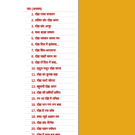
पाठ (अध्याय)
1. दोहा गाथा सनातन
2. ललित छंद दोहा अमर
3. दोहा छंद अनूप
4. शब्द ब्रह्म उच्चार
5. दोहा भास्कर काव्य नभ
6. दोहा दिल में झांकता...
7. दोहा शिव-आराधना
8. दोहा साक्षी समय का
9. दोहा लें दिल में बसा..
10. मृदुल मधुर दोहा सरस
11. दोहा का कुनबा बड़ा
12. दोहा उल्टे सोरठा
13. बहुरूपी दोहा अमर
14. दोहा की छवियाँ अमित
15. रम जा दोहे में तनिक
16. दोहा जन गण मन बसा
17. दोहा है रस-कोष
18. शब्द-सूर्य अज्ञान तम
19. दोहा छंद-दिनेश
20. दोहा पावन पयोधर
21. दोहा में कस-बल बहुत