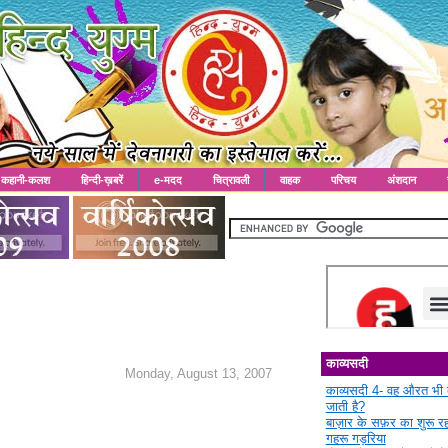
कहानी-कलश
हिन्दी-ख़बरें
e-मदद
चित्रावली
वाहक
परिचय
अंशदान
काव्यसदी
Monday, August 13, 2007
काव्यसदी 4- वह औरत भी 
जाती है?
बाज़ार के सफ़र का शुरू 
गहरू गड़रिया