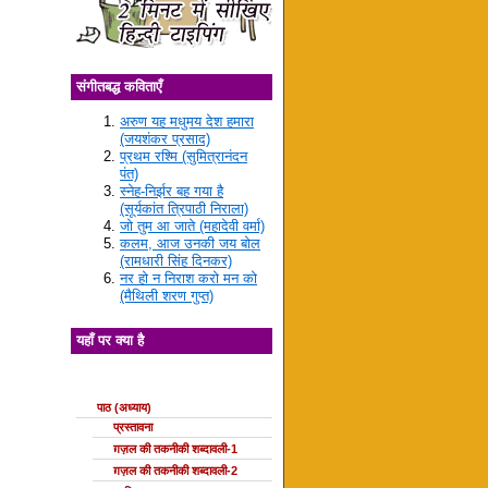
संगीतबद्ध कविताएँ
अरुण यह मधुमय देश हमारा
(जयशंकर प्रसाद)
प्रथम रश्मि (सुमित्रानंदन
पंत)
स्नेह-निर्झर बह गया है
(सूर्यकांत त्रिपाठी निराला)
जो तुम आ जाते (महादेवी वर्मा)
कलम, आज उनकी जय बोल
(रामधारी सिंह दिनकर)
नर हो न निराश करो मन को
(मैथिली शरण गुप्त)
यहाँ पर क्या है
ग़ज़ल की कक्षाएँ
पाठ (अध्याय)
प्रस्तावना
ग़ज़ल की तकनीकी शब्दावली-1
ग़ज़ल की तकनीकी शब्दावली-2