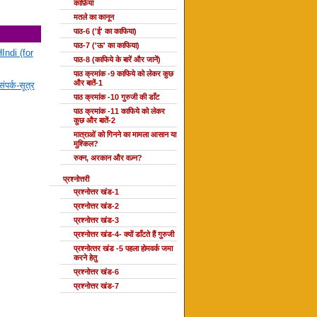
काफ़िया
मतले का कानून
पाठ-6 ('ई' का काफिया)
पाठ-7 ('ऊ' का काफिया)
Indi (for
पाठ-8 (काफिये के बारें और जानें)
पाठ क्रमांक -9 काफिये को लेकर कुछ
और बातें-1
ंपर्क-सूत्र
पाठ क्रमांक -10 गुरुजी की डाँट
पाठ क्रमांक -11 काफिये को लेकर
कुछ और बातें-2
मात्राओं को गिनने का मामला आसान या
मुश्किल?
रुक्न, अरकान और वज़्न?
प्रश्नोत्तरी
प्रश्नोत्तर खंड-1
प्रश्नोत्तर खंड-2
प्रश्नोत्तर खंड-3
प्रश्नोत्तर खंड-4- क्यों डाँटते हैं गुरुजी
प्रश्‍नोत्‍तर खंड -5 पहला होमवर्क जमा
करने हेतु
प्रश्नोत्तर खंड-6
प्रश्नोत्तर खंड-7
दोहा की कक्षाएँ