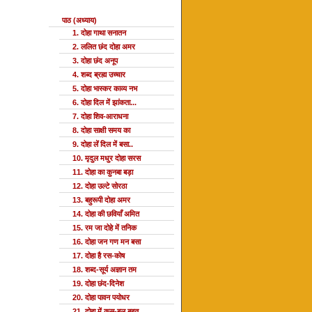
पाठ (अध्याय)
1. दोहा गाथा सनातन
2. ललित छंद दोहा अमर
3. दोहा छंद अनूप
4. शब्द ब्रह्म उच्चार
5. दोहा भास्कर काव्य नभ
6. दोहा दिल में झांकता...
7. दोहा शिव-आराधना
8. दोहा साक्षी समय का
9. दोहा लें दिल में बसा..
10. मृदुल मधुर दोहा सरस
11. दोहा का कुनबा बड़ा
12. दोहा उल्टे सोरठा
13. बहुरूपी दोहा अमर
14. दोहा की छवियाँ अमित
15. रम जा दोहे में तनिक
16. दोहा जन गण मन बसा
17. दोहा है रस-कोष
18. शब्द-सूर्य अज्ञान तम
19. दोहा छंद-दिनेश
20. दोहा पावन पयोधर
21. दोहा में कस-बल बहुत