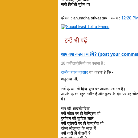
नारी विरोधी मुहिम पर ।
प्रेषक :
anuradha srivastav
| समय :
12:20 P
इन्हें भी पढ़ें
आप क्या कहना चाहेंगे? (post your comme
18 कविताप्रेमियों का कहना है :
राजीव रंजन प्रसाद
का कहना है कि -
अनुराधा जी,
सर्व प्रथम तो हिन्द युग्म पर आपका स्वागत है।
आपके प्रश्न बहुत गंभीर हैं और पुरुष के दंभ पर वह चोट 
है।
राम की आदर्शवादिता
क्यों सीता पर ही केन्द्रित थी
दुर्योघन की कुटिल चालें
क्यों द्रोपदी पर ही केन्द्रीत थी
दहेज लोलुपता के जाल में
क्यों नारी ही फँसती है