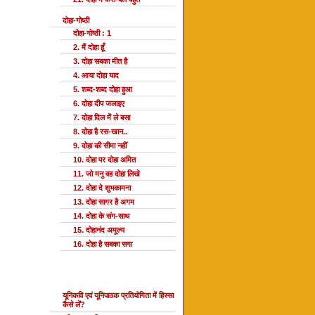
दोहा-गोष्ठी
दोहा-गोष्ठी : 1
2. मैं दोहा हूँ
3. दोहा सबका मीत है
4. आया दोहा याद
5. शब्द-शब्द दोहा हुआ
6. दोहा दीप जलाइए
7. दोहा दिल में ले बसा
8. दोहा है रस-खान..
9. दोहा की सीमा नहीं
10. दोहा पर दोहा अमित
11. जो मनु वह दोहा लिखे
12. दोहा दे शुभकामना
13. दोहा सागर है अगम
14. दोहा के संग-साथ
15. दोहानंद अमूल्य
16. दोहा है सबका सगा
यूनि प्रतियोगिता
यूनिकवि एवं यूनिपाठक प्रतियोगिता में हिस्सा
कैसे लें?