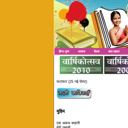
हिन्द-युग्म
आवाज
बैठक
बाल-उद्यान
फटाफट (25 नई पोस्ट):
मुहिम
एक अकथ कहानी
मेरी जुबानी