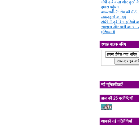
गोपी ढाबे वाला और दुखों क
हमारा पहुँचना
काव्यसदी-2: सेब की मीठी चि
लकड़हारों का दर्द
अंधेरे में डूबे बिना हाशियों क
समझना और पानी का रंग 
मुश्किल है
स्थाई पाठक बनिए
नई यूनिकविताएँ
हाल की 25 प्रविष्टियाँ
आपकी नई गतिविधियाँ