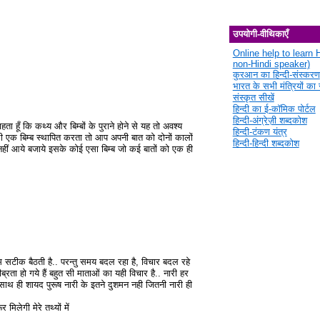
उपयोगी-वीथिकाएँ
Online help to learn H
non-Hindi speaker)
कुरआन का हिन्दी-संस्करण
भारत के सभी मंत्रियों का स
संस्कृत सीखें
हिन्दी का ई-कॉमिक पोर्टल
हिन्दी-अंग्रेज़ी शब्दकोश
ता हूँ कि कथ्य और बिम्बों के पुराने होने से यह तो अवश्य
हिन्दी-टंकण यंत्र
 भी एक बिम्ब स्थापित करता तो आप अपनी बात को दोनों कालों
हिन्दी-हिन्दी शब्दकोश
 नहीं आये बजाये इसके कोई एसा बिम्ब जो कई बातों को एक ही
म सटीक बैठती है.. परन्तु समय बदल रहा है, विचार बदल रहे
ब्रता हो गये हैं बहुत सी माताओं का यही विचार है.. नारी हर
है...साथ ही शायद पुरूष नारी के इतने दुशमन नही जितनी नारी ही
िलेगी मेरे तथ्यों में