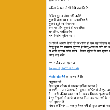
पुरुष सोचा कभी ?
कविता के अंत से भी मेरी सहमति है:-
लेकिन तुम ये सोच नहीं पाऒगे
तुम्हारी सोच का दायरा अवलम्बित है-
तुम्हारे झूटे स्वाभिमान पर ,
दम्भ पर ऒर तुम्हारे ही द्वारारचित,
सम्पादित, प्रतिपादित
नारी विरोधी मुहिम पर ।
तथापि मैं आपके तेवरों से प्रभावित हो कर यह जोडना चाह
सिद्ध हुआ कि समस्या पुरातन है किंतु आज के तर्क को
से भली प्रकार जोड पातीं। केवल दहेज से सारे प्रश्न
जगह कह सके...
*** राजीव रंजन प्रसाद
August 13, 2007 11:01 AM
Mohinder56
का कहना है कि -
अनुराधा जी,
हिन्द-युग्म परिवार में आपका हार्दिक स्वागत है.
सारगर्भित रचना है आपकी.. पुरातन परिवेश में तो एक द
हैं... नारी परिवेश बदल रहा है.. अब अधिकतर पुरूष पत्नी
क्षेत्र में पुरुषों से कन्धे से कन्धा मिला कर चल रही 
नारी दुशमन है..
विचार कीजियेगा... शतप्रतिशत नही तो कुछ सच्चाई जरूर म