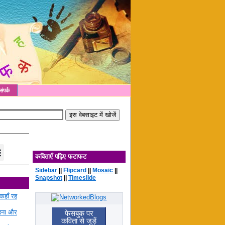
संपर्क
कविताएँ पढ़िए फटाफट
Sidebar
||
Flipcard
||
Mosaic
||
Snapshot
||
Timeslide
कहाँ रह
रहना और
फेसबुक पर
कविता से जुड़ें