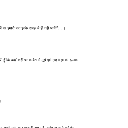
 पर हमारी बात इनके समझ मे ही नही आयेंगी... ।
ी हुँ कि कहीं-कहीं पर कविता मे मुझे पूर्वाग्रह पीड़ा की झलक
ं।
ाक़ी सभी कुछ बहुत ही अच्छा है | परंतु ना जाने क्यों ऐसा