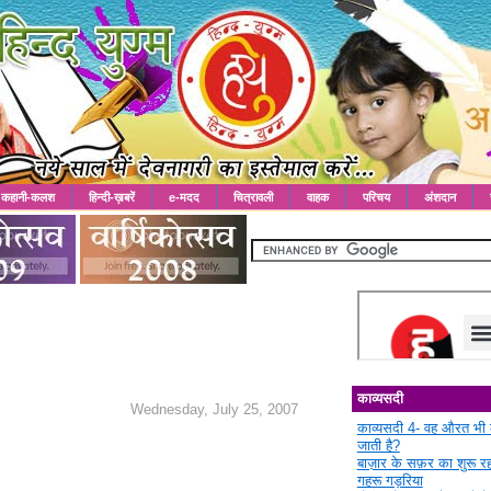
कहानी-कलश
हिन्दी-ख़बरें
e-मदद
चित्रावली
वाहक
परिचय
अंशदान
काव्यसदी
Wednesday, July 25, 2007
काव्यसदी 4- वह औरत भी 
जाती है?
बाज़ार के सफ़र का शुरू 
गहरू गड़रिया