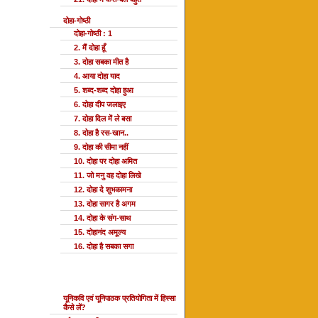
दोहा-गोष्ठी
दोहा-गोष्ठी : 1
2. मैं दोहा हूँ
3. दोहा सबका मीत है
4. आया दोहा याद
5. शब्द-शब्द दोहा हुआ
6. दोहा दीप जलाइए
7. दोहा दिल में ले बसा
8. दोहा है रस-खान..
9. दोहा की सीमा नहीं
10. दोहा पर दोहा अमित
11. जो मनु वह दोहा लिखे
12. दोहा दे शुभकामना
13. दोहा सागर है अगम
14. दोहा के संग-साथ
15. दोहानंद अमूल्य
16. दोहा है सबका सगा
यूनि प्रतियोगिता
यूनिकवि एवं यूनिपाठक प्रतियोगिता में हिस्सा
कैसे लें?