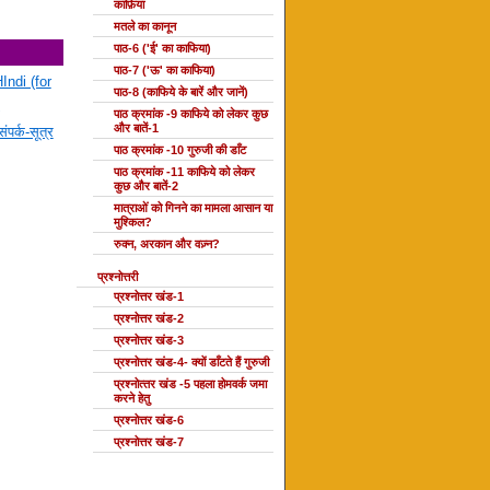
काफ़िया
मतले का कानून
पाठ-6 ('ई' का काफिया)
पाठ-7 ('ऊ' का काफिया)
Indi (for
पाठ-8 (काफिये के बारें और जानें)
पाठ क्रमांक -9 काफिये को लेकर कुछ
और बातें-1
ंपर्क-सूत्र
पाठ क्रमांक -10 गुरुजी की डाँट
पाठ क्रमांक -11 काफिये को लेकर
कुछ और बातें-2
मात्राओं को गिनने का मामला आसान या
मुश्किल?
रुक्न, अरकान और वज़्न?
प्रश्नोत्तरी
प्रश्नोत्तर खंड-1
प्रश्नोत्तर खंड-2
प्रश्नोत्तर खंड-3
प्रश्नोत्तर खंड-4- क्यों डाँटते हैं गुरुजी
प्रश्‍नोत्‍तर खंड -5 पहला होमवर्क जमा
करने हेतु
प्रश्नोत्तर खंड-6
प्रश्नोत्तर खंड-7
दोहा की कक्षाएँ