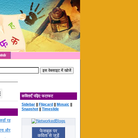
संपर्क
कविताएँ पढ़िए फटाफट
Sidebar
||
Flipcard
||
Mosaic
||
Snapshot
||
Timeslide
कहाँ रह
रहना और
फेसबुक पर
कविता से जुड़ें