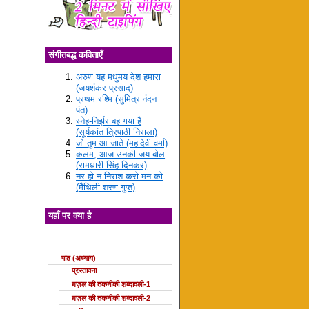
संगीतबद्ध कविताएँ
अरुण यह मधुमय देश हमारा
(जयशंकर प्रसाद)
प्रथम रश्मि (सुमित्रानंदन
पंत)
स्नेह-निर्झर बह गया है
(सूर्यकांत त्रिपाठी निराला)
जो तुम आ जाते (महादेवी वर्मा)
कलम, आज उनकी जय बोल
(रामधारी सिंह दिनकर)
नर हो न निराश करो मन को
(मैथिली शरण गुप्त)
यहाँ पर क्या है
ग़ज़ल की कक्षाएँ
पाठ (अध्याय)
प्रस्तावना
ग़ज़ल की तकनीकी शब्दावली-1
ग़ज़ल की तकनीकी शब्दावली-2