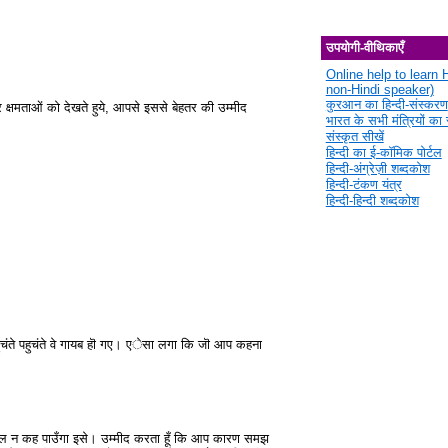
उपयोगी-वीथिकाएँ
Online help to learn H
non-Hindi speaker)
कुरआन का हिन्दी-संस्करण
क्षमताओं को देखते हुये, आपसे इससे बेहतर की उम्मीद
भारत के सभी मंत्रियों का स
संस्कृत सीखें
हिन्दी का ई-कॉमिक पोर्टल
हिन्दी-अंग्रेज़ी शब्दकोश
हिन्दी-टंकण यंत्र
हिन्दी-हिन्दी शब्दकोश
ुचंते पहुचंते वे गायब हॊ गए। एेसा लगा कि जॊ आप कहना
 गज़ल न कह पाउँगा इसे। उम्मीद करता हूँ कि आप कारण समझ