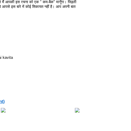
्टि से मैं आपकी इस रचना को एक " कम-बैक" मानूँगा। पिछ्ली
झे आपसे इस बारे में कोई शिकायत नहीं है। आप अपनी बात
i kavita
nt)