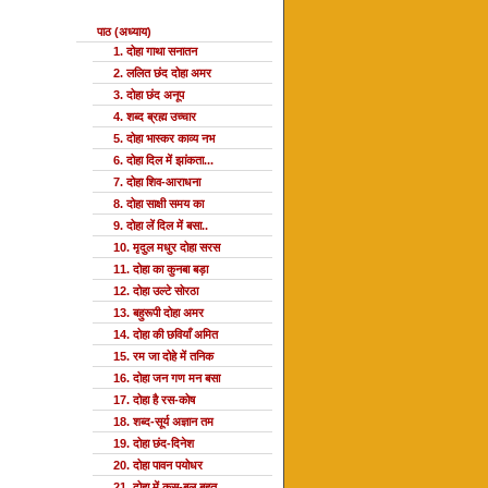
पाठ (अध्याय)
1. दोहा गाथा सनातन
2. ललित छंद दोहा अमर
3. दोहा छंद अनूप
4. शब्द ब्रह्म उच्चार
5. दोहा भास्कर काव्य नभ
6. दोहा दिल में झांकता...
7. दोहा शिव-आराधना
8. दोहा साक्षी समय का
9. दोहा लें दिल में बसा..
10. मृदुल मधुर दोहा सरस
11. दोहा का कुनबा बड़ा
12. दोहा उल्टे सोरठा
13. बहुरूपी दोहा अमर
14. दोहा की छवियाँ अमित
15. रम जा दोहे में तनिक
16. दोहा जन गण मन बसा
17. दोहा है रस-कोष
18. शब्द-सूर्य अज्ञान तम
19. दोहा छंद-दिनेश
20. दोहा पावन पयोधर
21. दोहा में कस-बल बहुत