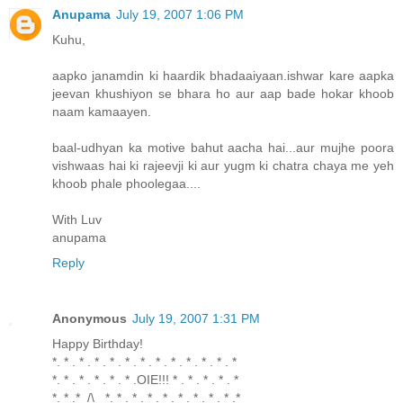
Anupama
July 19, 2007 1:06 PM
Kuhu,
aapko janamdin ki haardik bhadaaiyaan.ishwar kare aapka
jeevan khushiyon se bhara ho aur aap bade hokar khoob
naam kamaayen.
baal-udhyan ka motive bahut aacha hai...aur mujhe poora
vishwaas hai ki rajeevji ki aur yugm ki chatra chaya me yeh
khoob phale phoolegaa....
With Luv
anupama
Reply
Anonymous
July 19, 2007 1:31 PM
Happy Birthday!
*. * . * . * . * . * . * . * . * . * . * . * . *
*. * . * . * . * . * .OIE!!! * . * . * . * . *
*. * .*_/\_ *. * . * . * . * . * . * . * . * .*