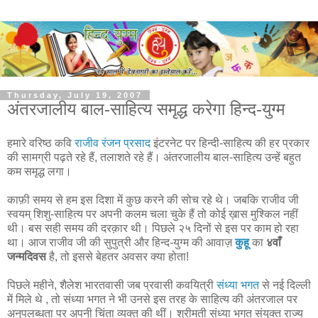
Thursday, July 19, 2007
अंतरजालीय बाल-साहित्य समृद्ध करेगा हिन्द-युग्म
हमारे वरिष्ठ कवि
राजीव रंजन प्रसाद
इंटरनेट पर हिन्दी-साहित्य की हर प्रकार
की सामग्री पढ़ते रहे हैं, तलाशते रहे हैं। अंतरजालीय बाल-साहित्य उन्हें बहुत
कम समृद्ध लगा।
काफ़ी समय से हम इस दिशा में कुछ करने की सोच रहे थे। जबकि राजीव जी
स्वयम् शिशु-साहित्य पर अपनी कलम चला चुके हैं तो कोई ख़ास मुश्किल नहीं
थी। बस सही समय की दरक़ार थी। पिछले २५ दिनों से इस पर काम हो रहा
था। आज राजीव जी की सुपुत्री और हिन्द-युग्म की आवाज़
कुहू
का
४वाँ
जन्मदिवस
है, तो इससे बेहतर अवसर क्या होता!
पिछले महीने, शैलेश भारतवासी जब प्रवासी कवयित्री
संध्या भगत
से नई दिल्ली
में मिले थे , तो संध्या भगत ने भी उनसे इस तरह के साहित्य की अंतरजाल पर
अनुपलब्धता पर अपनी चिंता व्यक्त की थीं। श्रीमती संध्या भगत संयुक्त राज्य