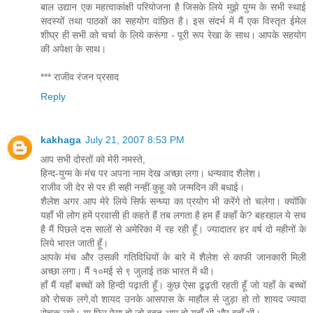
बाल उद्यान एक महत्वाकांक्षी परियोजना है जिसके लिये मुझे युग्म के सभी स्थाई
सदस्यों तथा पाठकों का सहयोग वांछित है। इस संदर्भ में मैं एक विस्तृत ईमेल
शीघ्र ही सभी को चर्चा के लिये करूंगा - पूरी रूप रेखा के साथ। आपके सहयोग
की अपेक्षा के साथ।
*** राजीव रंजन प्रसाद
Reply
kakhaga
July 21, 2007 8:53 PM
आप सभी दोस्तों को मेरी नमस्ते,
हिन्द-युग्म के मंच पर अपना नाम देख अच्छा लगा। धन्यवाद शैलेश।
राजीव जी देर से पर ही सही नन्हीं कुहू को जन्मदिन की बधाई।
शैलेश अगर आप मेरे लिये सिर्फ सन्ध्या का प्रयोग भी करेंगे तो चलेगा। क्योंकि
यहाँ भी लोग हमें प्रवासी ही कहते हैं तब लगता है हम हैं कहाँ के? बहरहाल ये सच
है मैं पिछले दस सालों से अमेरिका में रह रही हूँ। ज्यादातर हर वर्ष दो महीनों के
लिये भारत जाती हूँ।
आपके मंच और उसकी गतिविधियों के बारे में शैलेश से काफी जानकारी मिली
अच्छा लगा। मैं १०मई से ९ जुलाई तक भारत में थी।
हाँ मैं यहाँ बच्चों को हिन्दी पढ़ाती हूँ। कुछ ऐसा ढूढ़ती रहती हूँ जो यहाँ के बच्चों
को रोचक लगे,वो शायद उनके आसपास के माहौल से जुड़ा हो तो शायद ज्यादा
रोचक लगे। या फिर ऐसा हो जो बहुत आम हो यहाँ भी और वहाँ भी।