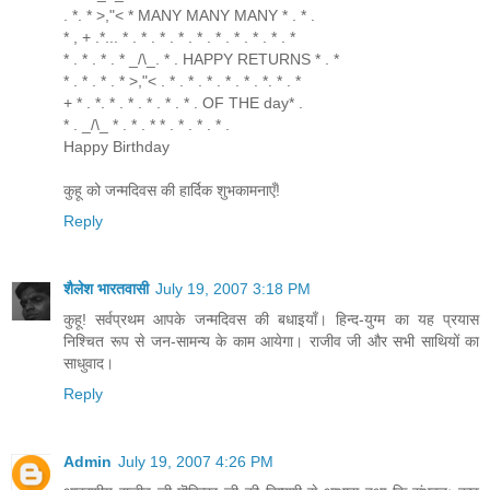
. *. * >,"< * MANY MANY MANY * . * .
* , + .*... * . * . * . * . * . * . * . * . * . *
* . * . * . * _/\_. * . HAPPY RETURNS * . *
* . * . * . * >,"< . * . * . * . * . * . *. * . *
+ * . *. * . * . * . * . * . OF THE day* .
* . _/\_ * . * . * * . * . * . * .
Happy Birthday
कुहू को जन्मदिवस की हार्दिक शुभकामनाएँ!
Reply
शैलेश भारतवासी
July 19, 2007 3:18 PM
कुहू! सर्वप्रथम आपके जन्मदिवस की बधाइयाँ। हिन्द-युग्म का यह प्रयास
निश्चित रूप से जन-सामन्य के काम आयेगा। राजीव जी और सभी साथियों का
साधुवाद।
Reply
Admin
July 19, 2007 4:26 PM