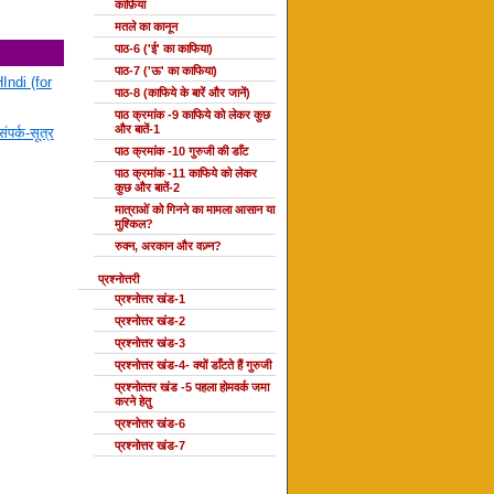
काफ़िया
मतले का कानून
पाठ-6 ('ई' का काफिया)
पाठ-7 ('ऊ' का काफिया)
Indi (for
पाठ-8 (काफिये के बारें और जानें)
पाठ क्रमांक -9 काफिये को लेकर कुछ
और बातें-1
ंपर्क-सूत्र
पाठ क्रमांक -10 गुरुजी की डाँट
पाठ क्रमांक -11 काफिये को लेकर
कुछ और बातें-2
मात्राओं को गिनने का मामला आसान या
मुश्किल?
रुक्न, अरकान और वज़्न?
प्रश्नोत्तरी
प्रश्नोत्तर खंड-1
प्रश्नोत्तर खंड-2
प्रश्नोत्तर खंड-3
प्रश्नोत्तर खंड-4- क्यों डाँटते हैं गुरुजी
प्रश्‍नोत्‍तर खंड -5 पहला होमवर्क जमा
करने हेतु
प्रश्नोत्तर खंड-6
प्रश्नोत्तर खंड-7
दोहा की कक्षाएँ