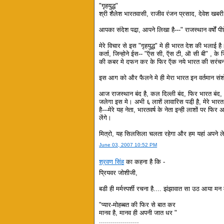
"गृहयुद्ध"
श्री शैलेश भारतवासी, राजीव रंजन प्रसाद, देवेश खबरी
आपका संदेश पढा़, आपने लिखा है---" राजस्थान वर्षों पीछ
मेरे विचार से इस "गृहयुद्ध" मे ही भारत देश की भलाई है।
कर्ता, जिन्होने ईस-- "ऍस सी, ऍस टी, ऒ सी बी" , के 
की कबर मे दफन कर के फिर ऍक नये भारत की सरंचन
इस आग को और फैलने मे ही मेरा भारत इन वर्तमान संश
आज राजस्थान बंद है, कल दिल्ली बंद, फिर भारत बंद, 
जलेगा इस मे। अभी ६ लाशें लावारिस पडी़ है़, मेरे भ
है---मेरे यह नेता, भारतवर्ष के नेता इन्ही लाशों पर 
लेंगे।
मित्रो, यह सिलसिला चलता रहेगा और हम यहां अपने ले
June 03, 2007 10:52 PM
श्रवण सिंह
का कहना है कि -
प्रियवर जोशीजी,
बडी ही मर्मस्पर्शी रचना है.... झंझावात सा उठ आया मन म
"प्यार-मोहब्बत की फिर से बात कर
मानव है, मानव ही अपनी जात धर "
....................