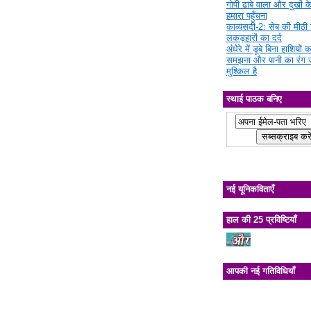
गोपी ढाबे वाला और दुखों क
हमारा पहुँचना
काव्यसदी-2: सेब की मीठी चि
लकड़हारों का दर्द
अंधेरे में डूबे बिना हाशियों क
समझना और पानी का रंग 
मुश्किल है
स्थाई पाठक बनिए
नई यूनिकविताएँ
हाल की 25 प्रविष्टियाँ
आपकी नई गतिविधियाँ