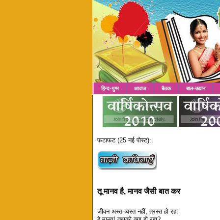
हिन्द-युग्म
आवाज
बैठक
बाल-उद्यान
फटाफट (25 नई पोस्ट):
तू मानव है, मानव जैसी बात कर
जीवन अस्त-व्यस्त नहीं, त्रस्त हो रहा
हे मानव! तुझको क्या हो रहा?