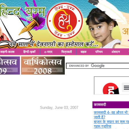
कहानी-कलश
हिन्दी-ख़बरें
e-मदद
चित्रावली
वाहक
परिचय
अंशदान
काव्यसदी
Sunday, June 03, 2007
काव्यसदी 4- वह औरत भी 
जाती है?
बाज़ार के सफ़र का शुरू 
गहरू गड़रिया