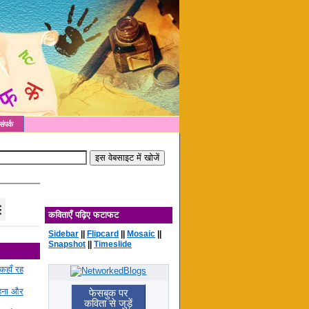
संपर्क
कविताएँ पढ़िए फटाफट
Sidebar
||
Flipcard
||
Mosaic
||
Snapshot
||
Timeslide
कहाँ रह
रहना और
फेसबुक पर
कविता से जुड़ें