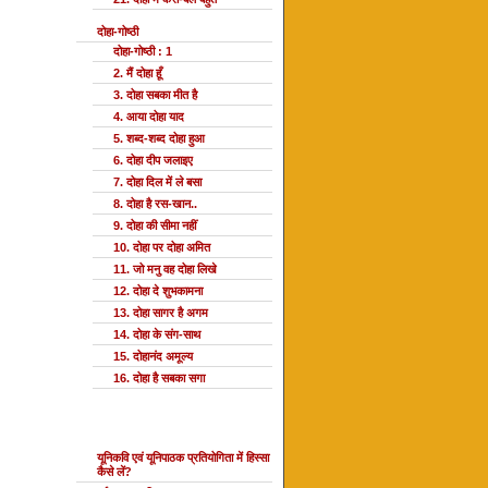
दोहा-गोष्ठी
दोहा-गोष्ठी : 1
2. मैं दोहा हूँ
3. दोहा सबका मीत है
4. आया दोहा याद
5. शब्द-शब्द दोहा हुआ
6. दोहा दीप जलाइए
7. दोहा दिल में ले बसा
8. दोहा है रस-खान..
9. दोहा की सीमा नहीं
10. दोहा पर दोहा अमित
11. जो मनु वह दोहा लिखे
12. दोहा दे शुभकामना
13. दोहा सागर है अगम
14. दोहा के संग-साथ
15. दोहानंद अमूल्य
16. दोहा है सबका सगा
यूनि प्रतियोगिता
यूनिकवि एवं यूनिपाठक प्रतियोगिता में हिस्सा
कैसे लें?