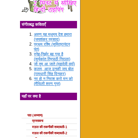
संगीतबद्ध कविताएँ
अरुण यह मधुमय देश हमारा
(जयशंकर प्रसाद)
प्रथम रश्मि (सुमित्रानंदन
पंत)
स्नेह-निर्झर बह गया है
(सूर्यकांत त्रिपाठी निराला)
जो तुम आ जाते (महादेवी वर्मा)
कलम, आज उनकी जय बोल
(रामधारी सिंह दिनकर)
नर हो न निराश करो मन को
(मैथिली शरण गुप्त)
यहाँ पर क्या है
ग़ज़ल की कक्षाएँ
पाठ (अध्याय)
प्रस्तावना
ग़ज़ल की तकनीकी शब्दावली-1
ग़ज़ल की तकनीकी शब्दावली-2