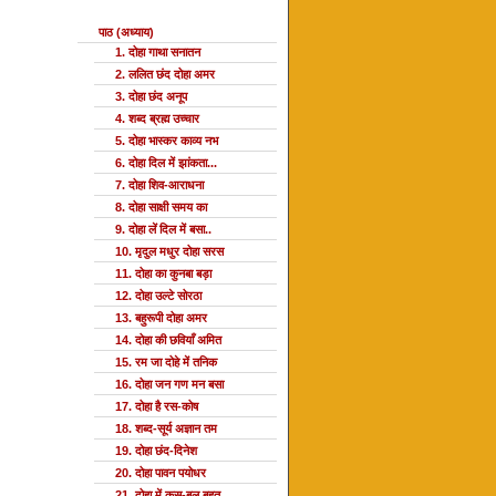
पाठ (अध्याय)
1. दोहा गाथा सनातन
2. ललित छंद दोहा अमर
3. दोहा छंद अनूप
4. शब्द ब्रह्म उच्चार
5. दोहा भास्कर काव्य नभ
6. दोहा दिल में झांकता...
7. दोहा शिव-आराधना
8. दोहा साक्षी समय का
9. दोहा लें दिल में बसा..
10. मृदुल मधुर दोहा सरस
11. दोहा का कुनबा बड़ा
12. दोहा उल्टे सोरठा
13. बहुरूपी दोहा अमर
14. दोहा की छवियाँ अमित
15. रम जा दोहे में तनिक
16. दोहा जन गण मन बसा
17. दोहा है रस-कोष
18. शब्द-सूर्य अज्ञान तम
19. दोहा छंद-दिनेश
20. दोहा पावन पयोधर
21. दोहा में कस-बल बहुत