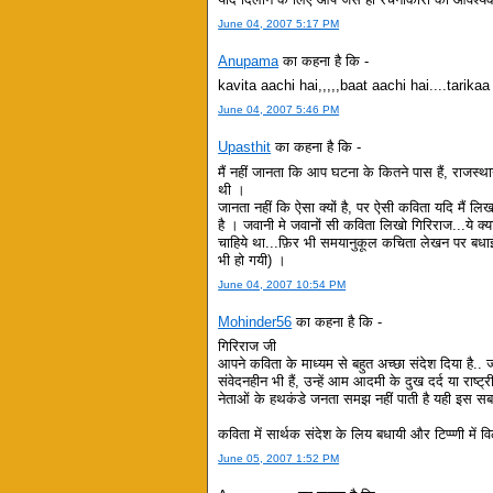
June 04, 2007 5:17 PM
Anupama
का कहना है कि -
kavita aachi hai,,,,,baat aachi hai....tarika
June 04, 2007 5:46 PM
Upasthit
का कहना है कि -
मैं नहीं जानता कि आप घटना के कितने पास हैं, राजस्था
थी ।
जानता नहीं कि ऐसा क्यों है, पर ऐसी कविता यदि मैं ल
है । जवानी मे जवानों सी कविता लिखो गिरिराज...ये क्या 
चाहिये था...फ़िर भी समयानुकूल कचिता लेखन पर बधाई.
भी हो गयी) ।
June 04, 2007 10:54 PM
Mohinder56
का कहना है कि -
गिरिराज जी
आपने कविता के माध्यम से बहुत अच्छा संदेश दिया है.. ज
संवेदनहीन भी हैं, उन्हें आम आदमी के दुख दर्द या राष्ट
नेताओं के हथकंडे जनता समझ नहीं पाती है यही इस सब
कविता में सार्थक संदेश के लिय बधायी और टिप्प्णी में विलम्
June 05, 2007 1:52 PM