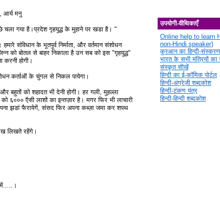
, आर्य मनु
उपयोगी-वीथिकाएँ
े चला गया है।प्रदेश गृहयुद्ध के मुहाने पर खडा है। "
Online help to learn H
non-Hindi speaker)
 हमारे संविधान के भूतपूर्व निर्माता, और वर्तमान संशोधन
कुरआन का हिन्दी-संस्करण
जिन्न को बोतल से बाहर निकाला है उन सब को इस "गृहयुद्ध"
भारत के सभी मंत्रियों का स
ा करनी होगी।
संस्कृत सीखें
हिन्दी का ई-कॉमिक पोर्टल
ोधन कर्ताऒं के चुंगल से निकल पायेगा।
हिन्दी-अंग्रेज़ी शब्दकोश
हिन्दी-टंकण यंत्र
और बहुतों को शहादत भी देनी होगी। हर गली, मुहल्ला
हिन्दी-हिन्दी शब्दकोश
ारत को ६००० ऍसी लाशों का इन्तज़ार है। मगर फिर भी लाचारी
फिर अपना झडां फैरायेगें, संसद फिर अपना कब्ज़ा जमा कर शपथ
ख लिखते रहेंगे।
ें.....।