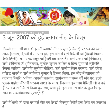
Monday, June 04, 2007
3 जून 2007 को हुई ब्लागर मीट के चित्र
दिल्ली व एन.सी.आर. क्षेत्र की ब्लागर्स मीट ३ जून (रविवार्) २००७ को ईस्ट
आफ क़ैलाश, दिल्ली मेँ समपन्न हुई. इस मीट मेँ श्री मैथिली जी (हिन्दी गियर -
कैफे हिन्दी), श्री अफलातून जी (यही वह जगह है), श्री अरुण जी (पँगेबाज),
श्री अविनाश जी (मौहल्ला), सुनील कुमार जालिम व हिन्द-युगम से श्रीमति
रँजना भाटिया, श्रीमति सुनीता चोटिया, श्री राजीव रँजन प्रसाद, श्री देवेश
वशिष्ट खबरी व श्री मोहिन्दर कुमार ने हिस्सा लिया. इस मीट मेँ ब्लागस की
वर्तमान स्थिति, भविष्य, आपसी सहयोग, सामँजस्य व समय की माँग पर, हल्के
फुल्के माहोल मेँ भारी भरकम नाश्ते के साथ, जिसका इन्तजाम मैथिली जी ने बडे
ही प्यार व सलीके से किया हुआ था, चर्चा हुई. इस ब्लागर्स मीट के कुछ चित्र
आप के अवलोकानर्थ प्रस्तुत हैँ.
श्री मैथिली जी द्वारा ब्लागर्स मीट पर लिखी विस्तृत रिपोर्ट इस लिँक पर उपलब्ध
है