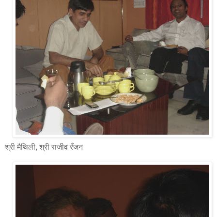
श्री मैथिली, श्री राजीव रँजन