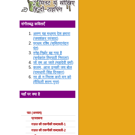
संगीतबद्ध कविताएँ
अरुण यह मधुमय देश हमारा
(जयशंकर प्रसाद)
प्रथम रश्मि (सुमित्रानंदन
पंत)
स्नेह-निर्झर बह गया है
(सूर्यकांत त्रिपाठी निराला)
जो तुम आ जाते (महादेवी वर्मा)
कलम, आज उनकी जय बोल
(रामधारी सिंह दिनकर)
नर हो न निराश करो मन को
(मैथिली शरण गुप्त)
यहाँ पर क्या है
ग़ज़ल की कक्षाएँ
पाठ (अध्याय)
प्रस्तावना
ग़ज़ल की तकनीकी शब्दावली-1
ग़ज़ल की तकनीकी शब्दावली-2