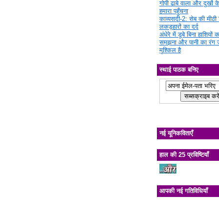
गोपी ढाबे वाला और दुखों क
हमारा पहुँचना
काव्यसदी-2: सेब की मीठी चि
लकड़हारों का दर्द
अंधेरे में डूबे बिना हाशियों क
समझना और पानी का रंग 
मुश्किल है
स्थाई पाठक बनिए
नई यूनिकविताएँ
हाल की 25 प्रविष्टियाँ
आपकी नई गतिविधियाँ