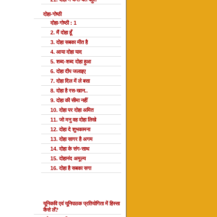
दोहा-गोष्ठी
दोहा-गोष्ठी : 1
2. मैं दोहा हूँ
3. दोहा सबका मीत है
4. आया दोहा याद
5. शब्द-शब्द दोहा हुआ
6. दोहा दीप जलाइए
7. दोहा दिल में ले बसा
8. दोहा है रस-खान..
9. दोहा की सीमा नहीं
10. दोहा पर दोहा अमित
11. जो मनु वह दोहा लिखे
12. दोहा दे शुभकामना
13. दोहा सागर है अगम
14. दोहा के संग-साथ
15. दोहानंद अमूल्य
16. दोहा है सबका सगा
यूनि प्रतियोगिता
यूनिकवि एवं यूनिपाठक प्रतियोगिता में हिस्सा
कैसे लें?