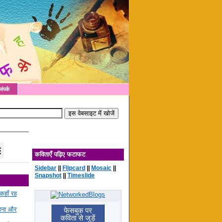
संपर्क
कविताएँ पढ़िए फटाफट
Sidebar
||
Flipcard
||
Mosaic
||
Snapshot
||
Timeslide
कहाँ रह
रहना और
फेसबुक पर
कविता से जुड़ें