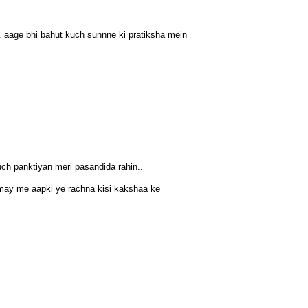
 aage bhi bahut kuch sunnne ki pratiksha mein
uch panktiyan meri pasandida rahin..
amay me aapki ye rachna kisi kakshaa ke