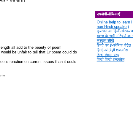
र में बोल रहे हैं।
उपयोगी-वीथिकाएँ
Online help to learn H
non-Hindi speaker)
कुरआन का हिन्दी-संस्करण
भारत के सभी मंत्रियों का स
संस्कृत सीखें
हिन्दी का ई-कॉमिक पोर्टल
length all add to the beauty of poem!
हिन्दी-अंग्रेज़ी शब्दकोश
 would be unfair to tell that Ur poem could do
हिन्दी-टंकण यंत्र
हिन्दी-हिन्दी शब्दकोश
t's reaction on current issues than it could
ste