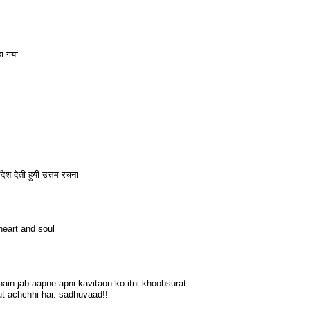
़ा गया
देश देती हुयी उत्तम रचना
heart and soul
ain jab aapne apni kavitaon ko itni khoobsurat
ut achchhi hai. sadhuvaad!!