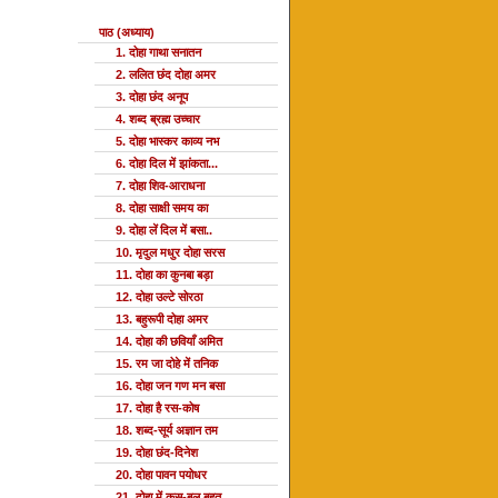
पाठ (अध्याय)
1. दोहा गाथा सनातन
2. ललित छंद दोहा अमर
3. दोहा छंद अनूप
4. शब्द ब्रह्म उच्चार
5. दोहा भास्कर काव्य नभ
6. दोहा दिल में झांकता...
7. दोहा शिव-आराधना
8. दोहा साक्षी समय का
9. दोहा लें दिल में बसा..
10. मृदुल मधुर दोहा सरस
11. दोहा का कुनबा बड़ा
12. दोहा उल्टे सोरठा
13. बहुरूपी दोहा अमर
14. दोहा की छवियाँ अमित
15. रम जा दोहे में तनिक
16. दोहा जन गण मन बसा
17. दोहा है रस-कोष
18. शब्द-सूर्य अज्ञान तम
19. दोहा छंद-दिनेश
20. दोहा पावन पयोधर
21. दोहा में कस-बल बहुत