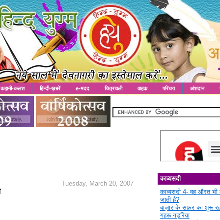
कहानी-कलश
हिन्दी-ख़बरें
e-मदद
चित्रावली
वाहक
परिचय
अंशदान
काव्यसदी
Tuesday, March 20, 2007
े
काव्यसदी 4- वह औरत भी 
जाती है?
बाज़ार के सफ़र का शुरू 
गहरू गड़रिया