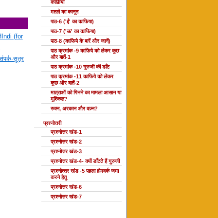
काफ़िया
मतले का कानून
पाठ-6 ('ई' का काफिया)
पाठ-7 ('ऊ' का काफिया)
Indi (for
पाठ-8 (काफिये के बारें और जानें)
पाठ क्रमांक -9 काफिये को लेकर कुछ
और बातें-1
ंपर्क-सूत्र
पाठ क्रमांक -10 गुरुजी की डाँट
पाठ क्रमांक -11 काफिये को लेकर
कुछ और बातें-2
मात्राओं को गिनने का मामला आसान या
मुश्किल?
रुक्न, अरकान और वज़्न?
प्रश्नोत्तरी
प्रश्नोत्तर खंड-1
प्रश्नोत्तर खंड-2
प्रश्नोत्तर खंड-3
प्रश्नोत्तर खंड-4- क्यों डाँटते हैं गुरुजी
प्रश्‍नोत्‍तर खंड -5 पहला होमवर्क जमा
करने हेतु
प्रश्नोत्तर खंड-6
प्रश्नोत्तर खंड-7
दोहा की कक्षाएँ