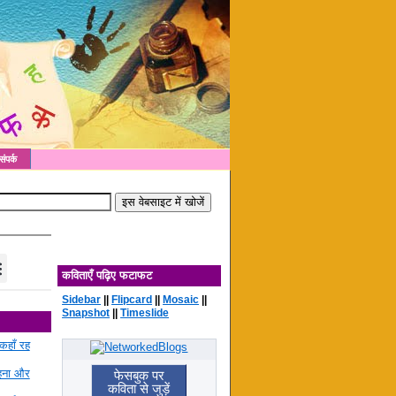
संपर्क
कविताएँ पढ़िए फटाफट
Sidebar
||
Flipcard
||
Mosaic
||
Snapshot
||
Timeslide
कहाँ रह
रहना और
फेसबुक पर
कविता से जुड़ें