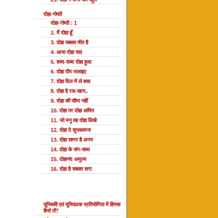
दोहा-गोष्ठी
दोहा-गोष्ठी : 1
2. मैं दोहा हूँ
3. दोहा सबका मीत है
4. आया दोहा याद
5. शब्द-शब्द दोहा हुआ
6. दोहा दीप जलाइए
7. दोहा दिल में ले बसा
8. दोहा है रस-खान..
9. दोहा की सीमा नहीं
10. दोहा पर दोहा अमित
11. जो मनु वह दोहा लिखे
12. दोहा दे शुभकामना
13. दोहा सागर है अगम
14. दोहा के संग-साथ
15. दोहानंद अमूल्य
16. दोहा है सबका सगा
यूनि प्रतियोगिता
यूनिकवि एवं यूनिपाठक प्रतियोगिता में हिस्सा
कैसे लें?