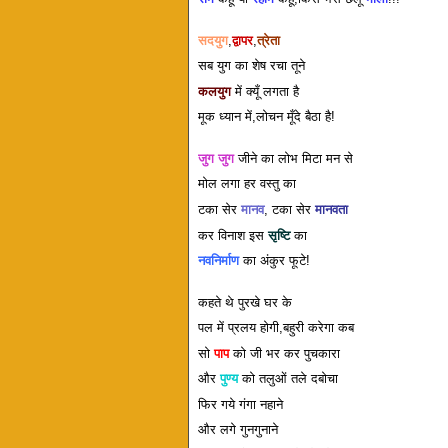
सदयुग
,
द्वापर
,
त्रेता
सब युग का शेष रचा तूने
कलयुग
में क्यूँ लगता है
मूक ध्यान में,लोचन मूँदे बैठा है!
जुग जुग
जीने का लोभ मिटा मन से
मोल लगा हर वस्तु का
टका सेर
मानव
, टका सेर
मानवता
कर विनाश इस
सृष्टि
का
नवनिर्माण
का अंकुर फूटे!
कहते थे पुरखे घर के
पल में प्रलय होगी,बहुरी करेगा कब
सो
पाप
को जी भर कर पुचकारा
और
पुण्य
को तलुओं तले दबोचा
फिर गये गंगा नहाने
और लगे गुनगुनाने