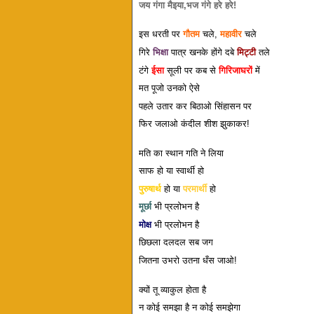
जय गंगा मैइया,भज गंगे हरे हरे!
इस धरती पर
गौतम
चले,
महावीर
चले
गिरे
भिक्षा
पात्र खनके होंगे दबे
मिट्टी
तले
टंगे
ईसा
सूली पर कब से
गिरिजाघरों
में
मत पूजो उनको ऐसे
पहले उतार कर बिठाओ सिंहासन पर
फिर जलाओ कंदील शीश झुकाकर!
मति का स्थान गति ने लिया
साफ हो या स्वार्थी हो
पुरुषार्थ
हो या
परमार्थी
हो
मूर्छा
भी प्रलोभन है
मोक्ष
भी प्रलोभन है
छिछला दलदल सब जग
जितना उभरो उतना धँस जाओ!
क्यों तू व्याकुल होता है
न कोई समझा है न कोई समझेगा