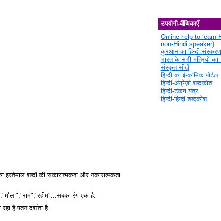
उपयोगी-वीथिकाएँ
Online help to learn H
non-Hindi speaker)
कुरआन का हिन्दी-संस्करण
भारत के सभी मंत्रियों का स
संस्कृत सीखें
हिन्दी का ई-कॉमिक पोर्टल
हिन्दी-अंग्रेज़ी शब्दकोश
हिन्दी-टंकण यंत्र
हिन्दी-हिन्दी शब्दकोश
ों का इस्तेमाल शब्दों की सकारात्मकता और नकारात्मकता
है."मौला","राम","रहीम"...सबका रंग एक है.
रहा है.पतन दर्शाता है.