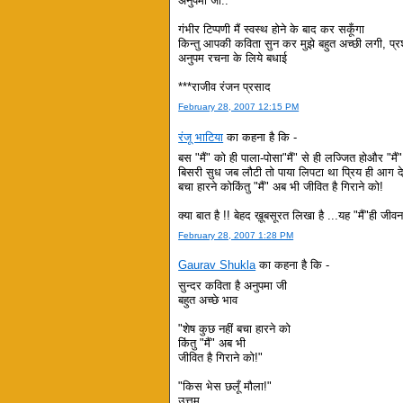
अनुपमा जी..
गंभीर टिप्पणी मैं स्वस्थ होने के बाद कर सकूँगा
किन्तु आपकी कविता सुन कर मुझे बहुत अच्छी लगी, प्
अनुपम रचना के लिये बधाई
***राजीव रंजन प्रसाद
February 28, 2007 12:15 PM
रंजू भाटिया
का कहना है कि -
बस "मैं" को ही पाला-पोसा"मैं" से ही लज्जित होऔर "मैं
बिसरी सुध जब लौटी तो पाया लिपटा था प्रिय ही आग देता
बचा हारने कोकिंतु "मैं" अब भी जीवित है गिराने को!
क्या बात है !! बेहद ख़ूबसूरत लिखा है ...यह "मैं"ही जीव
February 28, 2007 1:28 PM
Gaurav Shukla
का कहना है कि -
सुन्दर कविता है अनुपमा जी
बहुत अच्छे भाव
"शेष कुछ नहीं बचा हारने को
किंतु "मैं" अब भी
जीवित है गिराने को!"
"किस भेस छलूँ मौला!"
उत्तम