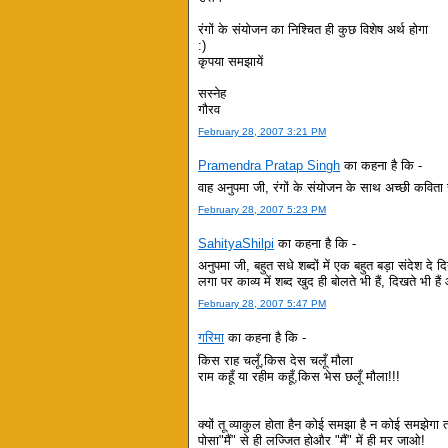
रंगों के संयोजन का निश्चित ही कुछ विशेष अर्थ होगा
:)
कृपया समझायें
सस्नेह
गौरव
February 28, 2007 3:21 PM
Pramendra Pratap Singh
का कहना है कि -
वाह अनुपमा जी, रंगों के संयोजन के साथ अच्‍छी कविता 
February 28, 2007 5:23 PM
SahityaShilpi
का कहना है कि -
अनुपमा जी, बहुत सधे शब्दों में एक बहुत बड़ा संदेश दे
लगा पर काव्य में शब्द खुद ही बोलते भी हैं, दिखते भ
February 28, 2007 5:47 PM
गरिमा
का कहना है कि -
किस राह चलूँ,किस देस चलूँ मौला
राम कहूँ या रहीम कहूँ,किस भेस छलूँ मौला!!!
क्यों तू व्याकुल होता हैन कोई समझा है न कोई समझेगा ता
पोसा"मैं" से ही लज्जित होऔर "मैं" में ही मर जाओ!