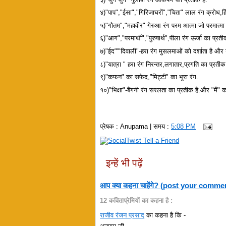
४)"पाप","ईसा","गिरिजाघरों","चिता" लाल रंग क्रोध,हिं
५)"गौतम","महावीर" गेरुआ रंग परम आत्मा जो परमात्मा स
६)"आग","परमार्थी","पुरुषार्थ",पीला रंग ऊर्जा का प्रती
७)"ईद"'"दिवाली"-हरा रंग मुसलमाओं को दर्शाता है और न
८)"यात्रा " हरा रंग निरन्तर,लगातार,प्रगति का प्रतीक 
९)"कफन" का सफेद,"मिट्टी" का भूरा रंग.
१०)"भिक्षा"-बैंगनी रंग सरलता का प्रतीक है.और "मैं" 
प्रेषक :
Anupama
| समय :
5:08 PM
इन्हें भी पढ़ें
आप क्या कहना चाहेंगे? (post your comme
12 कविताप्रेमियों का कहना है :
राजीव रंजन प्रसाद
का कहना है कि -