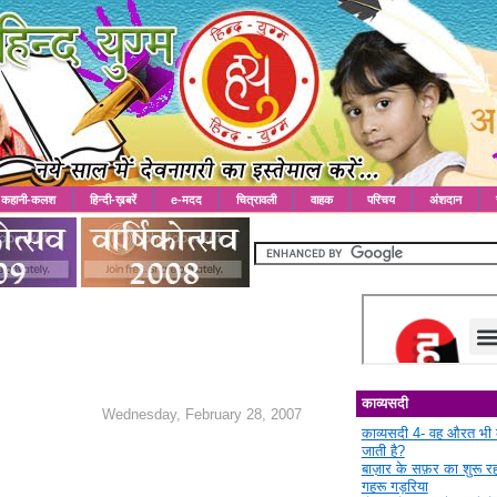
कहानी-कलश
हिन्दी-ख़बरें
e-मदद
चित्रावली
वाहक
परिचय
अंशदान
काव्यसदी
Wednesday, February 28, 2007
काव्यसदी 4- वह औरत भी 
जाती है?
बाज़ार के सफ़र का शुरू 
गहरू गड़रिया