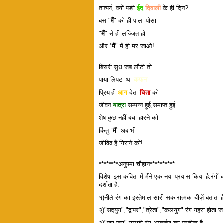
तात्पर्य, क्यों पङी
ईद
दिवाली
के ही दिन?
बस "
मैं
" को ही पाला-पोसा
"
मैं
" से ही लज्जित हो
और "
मैं
" में ही मर जाओ!
बिसरी सुध जब लौटी तो
पाया लिपटा था
कफन
प्रिय ही
आग
देता
चिता
को
जीवन
यात्रा
सम्पन्न हुई,समाप्त हुई
शेष कुछ नहीं बचा हारने को
किंतु "
मैं
" अब भी
जीवित है गिराने को!
********अनुपमा चौहान**********
विशेष:-इस कविता में मैंने एक नया प्रयास किया है.रंग
दर्शाता है.
१)नीले रंग का इस्तेमाल सारी सकारात्मक चीज़ें बताता 
२)"सदयुग","द्वापर","त्रेता","कलयुग" रंग गहरा होता जा 
३)"जुग जुग" गुलाबी रंग आकर्षण का प्रतीक है.