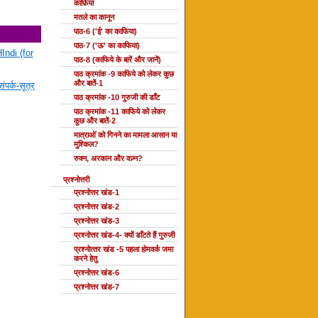
काफ़िया
मतले का कानून
पाठ-6 ('ई' का काफिया)
पाठ-7 ('ऊ' का काफिया)
Indi (for
पाठ-8 (काफिये के बारें और जानें)
पाठ क्रमांक -9 काफिये को लेकर कुछ
और बातें-1
ंपर्क-सूत्र
पाठ क्रमांक -10 गुरुजी की डाँट
पाठ क्रमांक -11 काफिये को लेकर
कुछ और बातें-2
मात्राओं को गिनने का मामला आसान या
मुश्किल?
रुक्न, अरकान और वज़्न?
प्रश्नोत्तरी
प्रश्नोत्तर खंड-1
प्रश्नोत्तर खंड-2
प्रश्नोत्तर खंड-3
प्रश्नोत्तर खंड-4- क्यों डाँटते हैं गुरुजी
प्रश्‍नोत्‍तर खंड -5 पहला होमवर्क जमा
करने हेतु
प्रश्नोत्तर खंड-6
प्रश्नोत्तर खंड-7
दोहा की कक्षाएँ