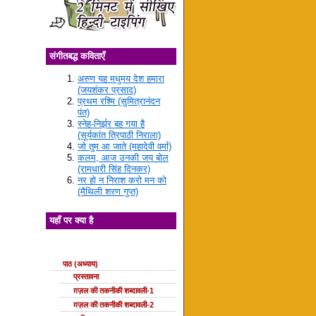
संगीतबद्ध कविताएँ
अरुण यह मधुमय देश हमारा
(जयशंकर प्रसाद)
प्रथम रश्मि (सुमित्रानंदन
पंत)
स्नेह-निर्झर बह गया है
(सूर्यकांत त्रिपाठी निराला)
जो तुम आ जाते (महादेवी वर्मा)
कलम, आज उनकी जय बोल
(रामधारी सिंह दिनकर)
नर हो न निराश करो मन को
(मैथिली शरण गुप्त)
यहाँ पर क्या है
ग़ज़ल की कक्षाएँ
पाठ (अध्याय)
प्रस्तावना
ग़ज़ल की तकनीकी शब्दावली-1
ग़ज़ल की तकनीकी शब्दावली-2