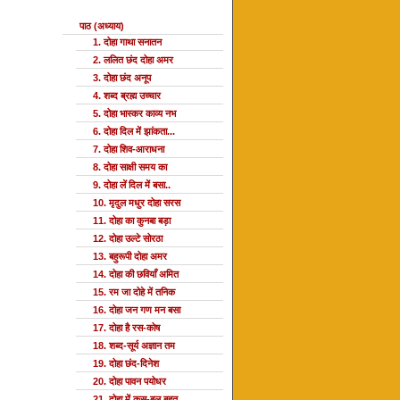
पाठ (अध्याय)
1. दोहा गाथा सनातन
2. ललित छंद दोहा अमर
3. दोहा छंद अनूप
4. शब्द ब्रह्म उच्चार
5. दोहा भास्कर काव्य नभ
6. दोहा दिल में झांकता...
7. दोहा शिव-आराधना
8. दोहा साक्षी समय का
9. दोहा लें दिल में बसा..
10. मृदुल मधुर दोहा सरस
11. दोहा का कुनबा बड़ा
12. दोहा उल्टे सोरठा
13. बहुरूपी दोहा अमर
14. दोहा की छवियाँ अमित
15. रम जा दोहे में तनिक
16. दोहा जन गण मन बसा
17. दोहा है रस-कोष
18. शब्द-सूर्य अज्ञान तम
19. दोहा छंद-दिनेश
20. दोहा पावन पयोधर
21. दोहा में कस-बल बहुत