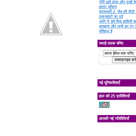
गोपी ढाबे वाला और दुखों क
हमारा पहुँचना
काव्यसदी-2: सेब की मीठी चि
लकड़हारों का दर्द
अंधेरे में डूबे बिना हाशियों क
समझना और पानी का रंग 
मुश्किल है
स्थाई पाठक बनिए
नई यूनिकविताएँ
हाल की 25 प्रविष्टियाँ
आपकी नई गतिविधियाँ