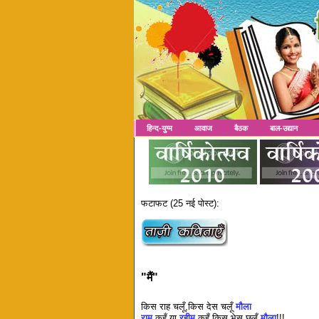
हिन्द-युग्म
आवाज
बैठक
बाल-उद्यान
फटाफट (25 नई पोस्ट):
"मैं"
किस राह चलूँ,किस देस चलूँ
मौला
राम
कहूँ या
रहीम
कहूँ,किस भेस छलूँ
मौला
!!!