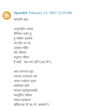
Upasthit
February 13, 2007 12:59 AM
सम्प्रति शून्य
अनुग्रहित आकंठ
विस्मित भ्रांत हूं
हूं चकित आलोक
तम हित रम रहे
अनुबंध गर्हित
रवि रश्मियां
मधुतप्त भीषण
हैं कहीं , क्या बच रहीं?(अब भी?)
काल कज्जल कूट
श्यामल अनाव्रत वक्ष
अचल यओवन युगल
मदसिक्त कटि
शतदल मुक्त्कुन्तावलि
मदघूर्णित रक्तिम
सकल ब्रम्हान्ड
मूर्छित(वह भी यह भी..आश्चर्य?)