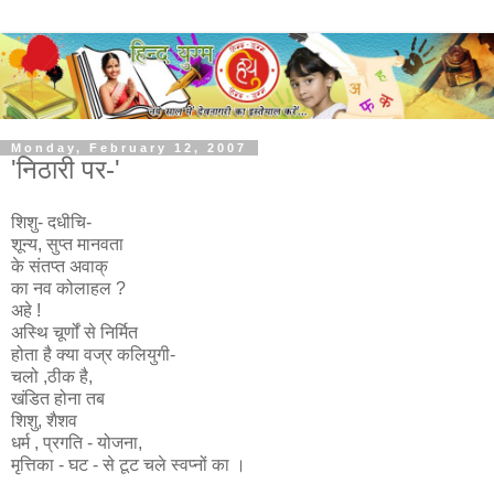
Monday, February 12, 2007
'निठारी पर-'
शिशु- दधीचि-
शून्य, सुप्त मानवता
के संतप्त अवाक्
का नव कोलाहल ?
अहे !
अस्थि चूर्णों से निर्मित
होता है क्या वज्र कलियुगी-
चलो ,ठीक है,
खंडित होना तब
शिशु, शैशव
धर्म , प्रगति - योजना,
मृत्तिका - घट - से टूट चले स्वप्नों का ।