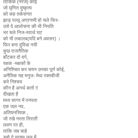
तार्किक (नरज) कोई
जो घृणित दुष्कृत्य
को कह तर्कसंगत
झाड़ पल्लू अग्रगामी हो चले फिर-
उसे दे आलोचना की भी नियति
भर चले निज-स्वार्थ घट
को भी लबालब(यदि बने अवसर) ।
फिर बना दुविधा नयी
कुछ राजनैतिक
बाँटकर दो वर्ग,
रक्षक -भक्षकों के
अनिश्चित कर चयन उनका पूर्ण कोई,
अनैतिक यह मनुज- मेधा रक्तबीजी
करे निश्चय
कौन है अनर्थ कर्ता !!
दीखता है
मध्य सागर में पनपता
एक जल नव,
अतिघनत्त्विक ,
जो रखे नरता तिराती
लवण पर ही,
ताकि जब चाहे
डुबो दे स्वच्छ जल में