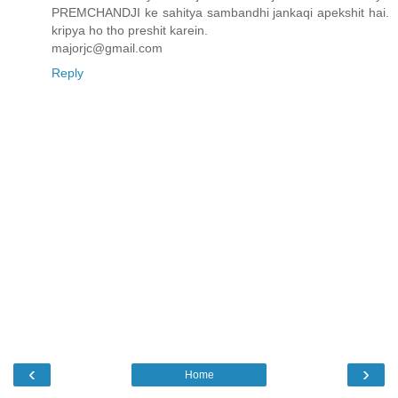
PREMCHANDJI ke sahitya sambandhi jankaqi apekshit hai.
kripya ho tho preshit karein.
majorjc@gmail.com
Reply
‹
›
Home