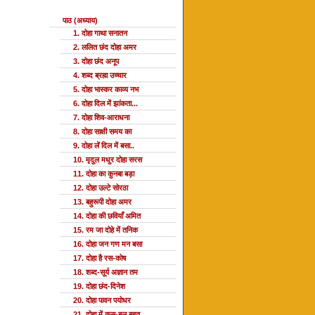
पाठ (अध्याय)
1. दोहा गाथा सनातन
2. ललित छंद दोहा अमर
3. दोहा छंद अनूप
4. शब्द ब्रह्म उच्चार
5. दोहा भास्कर काव्य नभ
6. दोहा दिल में झांकता...
7. दोहा शिव-आराधना
8. दोहा साक्षी समय का
9. दोहा लें दिल में बसा..
10. मृदुल मधुर दोहा सरस
11. दोहा का कुनबा बड़ा
12. दोहा उल्टे सोरठा
13. बहुरूपी दोहा अमर
14. दोहा की छवियाँ अमित
15. रम जा दोहे में तनिक
16. दोहा जन गण मन बसा
17. दोहा है रस-कोष
18. शब्द-सूर्य अज्ञान तम
19. दोहा छंद-दिनेश
20. दोहा पावन पयोधर
21. दोहा में कस-बल बहुत