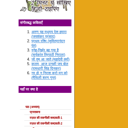
संगीतबद्ध कविताएँ
अरुण यह मधुमय देश हमारा
(जयशंकर प्रसाद)
प्रथम रश्मि (सुमित्रानंदन
पंत)
स्नेह-निर्झर बह गया है
(सूर्यकांत त्रिपाठी निराला)
जो तुम आ जाते (महादेवी वर्मा)
कलम, आज उनकी जय बोल
(रामधारी सिंह दिनकर)
नर हो न निराश करो मन को
(मैथिली शरण गुप्त)
यहाँ पर क्या है
ग़ज़ल की कक्षाएँ
पाठ (अध्याय)
प्रस्तावना
ग़ज़ल की तकनीकी शब्दावली-1
ग़ज़ल की तकनीकी शब्दावली-2