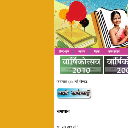
हिन्द-युग्म
आवाज
बैठक
बाल-उद्यान
फटाफट (25 नई पोस्ट):
समाधान
तुम अब ठान लोगे