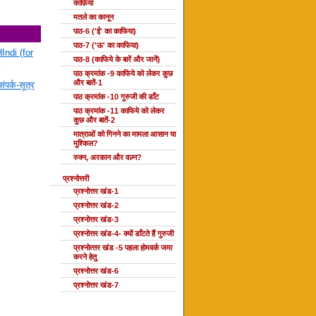
काफ़िया
मतले का कानून
पाठ-6 ('ई' का काफिया)
पाठ-7 ('ऊ' का काफिया)
Indi (for
पाठ-8 (काफिये के बारें और जानें)
पाठ क्रमांक -9 काफिये को लेकर कुछ
और बातें-1
ंपर्क-सूत्र
पाठ क्रमांक -10 गुरुजी की डाँट
पाठ क्रमांक -11 काफिये को लेकर
कुछ और बातें-2
मात्राओं को गिनने का मामला आसान या
मुश्किल?
रुक्न, अरकान और वज़्न?
प्रश्नोत्तरी
प्रश्नोत्तर खंड-1
प्रश्नोत्तर खंड-2
प्रश्नोत्तर खंड-3
प्रश्नोत्तर खंड-4- क्यों डाँटते हैं गुरुजी
प्रश्‍नोत्‍तर खंड -5 पहला होमवर्क जमा
करने हेतु
प्रश्नोत्तर खंड-6
प्रश्नोत्तर खंड-7
दोहा की कक्षाएँ