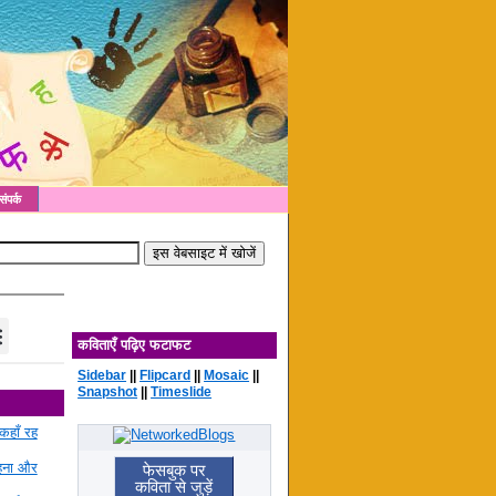
संपर्क
कविताएँ पढ़िए फटाफट
Sidebar
||
Flipcard
||
Mosaic
||
Snapshot
||
Timeslide
कहाँ रह
रहना और
फेसबुक पर
कविता से जुड़ें