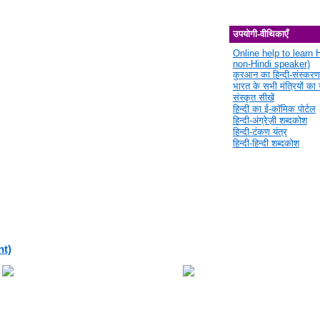
उपयोगी-वीथिकाएँ
Online help to learn H
non-Hindi speaker)
कुरआन का हिन्दी-संस्करण
भारत के सभी मंत्रियों का स
संस्कृत सीखें
हिन्दी का ई-कॉमिक पोर्टल
हिन्दी-अंग्रेज़ी शब्दकोश
हिन्दी-टंकण यंत्र
हिन्दी-हिन्दी शब्दकोश
nt)