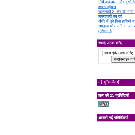
गोपी ढाबे वाला और दुखों क
हमारा पहुँचना
काव्यसदी-2: सेब की मीठी चि
लकड़हारों का दर्द
अंधेरे में डूबे बिना हाशियों क
समझना और पानी का रंग 
मुश्किल है
स्थाई पाठक बनिए
नई यूनिकविताएँ
हाल की 25 प्रविष्टियाँ
आपकी नई गतिविधियाँ