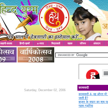
कहानी-कलश
हिन्दी-ख़बरें
e-मदद
चित्रावली
वाहक
परिचय
अंशदान
काव्यसदी
Saturday, December 02, 2006
काव्यसदी 4- वह औरत भी 
जाती है?
बाज़ार के सफ़र का शुरू 
गहरू गड़रिया