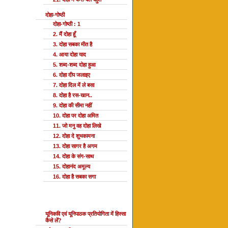
दोहा-गोष्ठी
दोहा-गोष्ठी : 1
2. मैं दोहा हूँ
3. दोहा सबका मीत है
4. आया दोहा याद
5. शब्द-शब्द दोहा हुआ
6. दोहा दीप जलाइए
7. दोहा दिल में ले बसा
8. दोहा है रस-खान..
9. दोहा की सीमा नहीं
10. दोहा पर दोहा अमित
11. जो मनु वह दोहा लिखे
12. दोहा दे शुभकामना
13. दोहा सागर है अगम
14. दोहा के संग-साथ
15. दोहानंद अमूल्य
16. दोहा है सबका सगा
यूनि प्रतियोगिता
यूनिकवि एवं यूनिपाठक प्रतियोगिता में हिस्सा
कैसे लें?